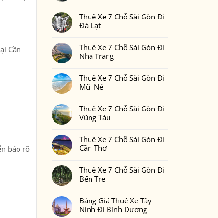
Gòn
Thuê
Không
Đi
Xe
có
Phan
7
Thuê Xe 7 Chỗ Sài Gòn Đi
bình
Thiết
Chỗ
luận
Đà Lạt
2
Sài
ở
Ngày
Gòn
Thuê
Không
1
Đi
Xe
có
Đêm
Đồng
7
Thuê Xe 7 Chỗ Sài Gòn Đi
bình
Bao
tại Cần
Nai
Chỗ
luận
Nhiêu
Nha Trang
Sài
ở
Tiền
Gòn
Thuê
Tại
Không
Đi
Xe
Xedulichgiare.vn?
có
Bình
7
Thuê Xe 7 Chỗ Sài Gòn Đi
bình
Phước
Chỗ
luận
Mũi Né
Sài
ở
Gòn
Thuê
Không
Đi
Xe
có
Đà
7
Thuê Xe 7 Chỗ Sài Gòn Đi
bình
Lạt
Chỗ
luận
Vũng Tàu
Sài
ở
Gòn
Thuê
Không
Đi
Xe
có
Nha
7
Thuê Xe 7 Chỗ Sài Gòn Đi
bình
Trang
Chỗ
luận
Cần Thơ
ển báo rõ
Sài
ở
Gòn
Thuê
Không
Đi
Xe
có
Mũi
7
Thuê Xe 7 Chỗ Sài Gòn Đi
bình
Né
Chỗ
luận
Bến Tre
Sài
ở
Gòn
Thuê
Không
Đi
Xe
có
Vũng
7
Bảng Giá Thuê Xe Tây
bình
Tàu
Chỗ
luận
Ninh Đi Bình Dương
Sài
ở
Gòn
Thuê