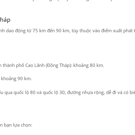
Tháp
ình dao động từ
75 km đến 90 km
, tùy thuộc vào điểm xuất phát 
ến
thành phố Cao Lãnh (Đồng Tháp)
: khoảng
80 km
.
: khoảng
90 km
.
ếu qua
quốc lộ 80 và quốc lộ 30
, đường nhựa rộng, dễ đi và có bi
ện bạn lựa chọn: