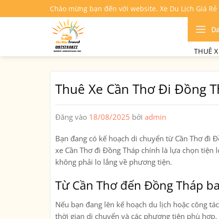
Bỏ
Chào mừng bạn đến với website. Xe Du Lịch Giá Rẻ
qua
nội
D
dung
THUÊ X
Thuê Xe Cần Thơ Đi Đồng 
Đăng vào
18/08/2025
bởi
admin
Bạn đang có kế hoạch di chuyển từ
Cần Thơ đi 
xe Cần Thơ đi Đồng Tháp
chính là lựa chọn tiện 
không phải lo lắng về phương tiện.
Từ Cần Thơ đến Đồng Tháp b
Nếu bạn đang lên kế hoạch du lịch hoặc công tá
thời gian di chuyển và các phương tiện
phù hợp. 