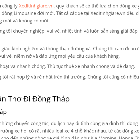
a công ty
Xeditinhgiare.vn
, quý khách sẽ có thể lựa chọn dòng xe 
ác dòng Limousine
đời mới. Tất cả các xe tại Xeditinhgiare.vn đều đ
ng mát và không có mùi.
 tôi chuyên nghiệp, vui vẻ, nhiệt tình và luôn sẵn sàng giải đáp
ện, giàu kinh nghiệm và thông thạo đường xá. Chúng tôi cam đoan
vui vẻ, niềm nở và đáp ứng mọi yêu cầu của khách hàng.
 hoạt và nhanh chóng. Thủ tục thuê xe nhanh chóng và dễ dàng.
 tôi rất hợp lý và rẻ nhất trên thị trường. Chúng tôi cũng có nhiề
Cần Thơ Đi Đồng Tháp
háp
hững chuyến công tác, du lịch hay đi tỉnh cùng gia đình thì dòng
trường xe hơi có rất nhiều loại xe 4 chỗ khác nhau, từ các dòng x
y cho đến những dòng xe giá bình dân như Kia Morning, Honda Ci