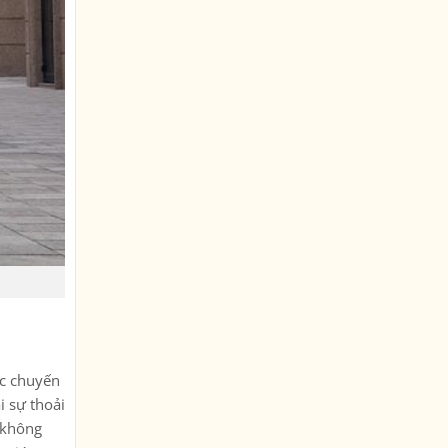
ác chuyến
i sự thoải
, không