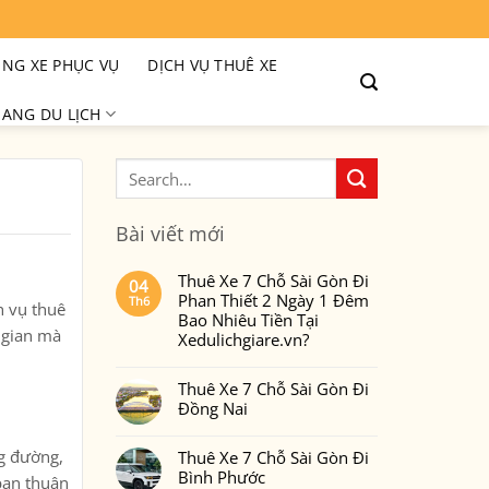
NG XE PHỤC VỤ
DỊCH VỤ THUÊ XE
ANG DU LỊCH
Bài viết mới
Thuê Xe 7 Chỗ Sài Gòn Đi
04
Phan Thiết 2 Ngày 1 Đêm
Th6
ch vụ
thuê
Bao Nhiêu Tiền Tại
i gian mà
Xedulichgiare.vn?
Không
có
Thuê Xe 7 Chỗ Sài Gòn Đi
bình
luận
Đồng Nai
ở
Thuê
Không
Xe
có
7
g đường,
Thuê Xe 7 Chỗ Sài Gòn Đi
bình
Chỗ
luận
Bình Phước
Sài
bạn thuận
ở