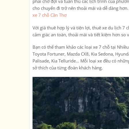
phải chờ đợi và tuân thủ các lịch trình của phươn
cho chuyến đi trở nên thoải mái và dễ dàng hơn
xe 7 chỗ Cần Thơ
Với giá thuê hợp lý và tiện lợi, thuê xe du lịch
cảm giác an toàn, thoải mái và tiết kiệm hơn so 
Bạn có thể tham khảo các loại xe 7 chỗ tại Nhiề
Toyota Fortuner, Mazda CX8, Kia Sedona, Hyunda
Palisade, Kia Telluride… Mỗi loại xe đều có nhữ
sở thích của từng đoàn khách hàng.