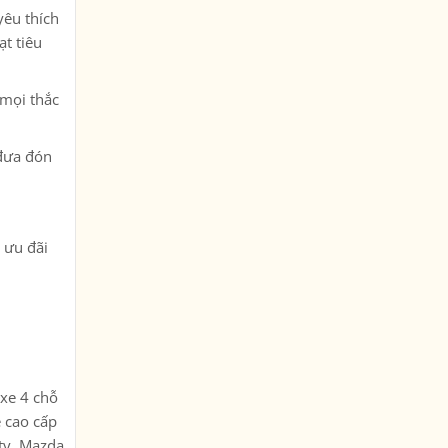
yêu thích
ạt tiêu
 mọi thắc
 đưa đón
u ưu đãi
 xe 4 chỗ
e cao cấp
ty, Mazda