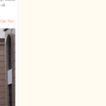
 sẽ
ỗ Cần Thơ