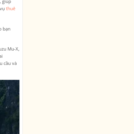
, giúp
 vụ
thuê
ho bạn
suzu Mu-X,
ai
hu cầu và