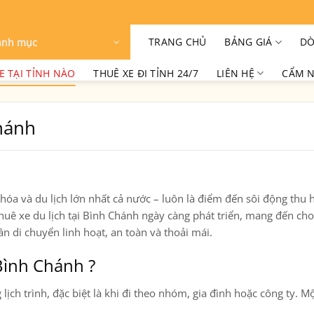
TRANG CHỦ
BẢNG GIÁ
DÒ
anh mục
E TẠI TỈNH NÀO
THUÊ XE ĐI TỈNH 24/7
LIÊN HỆ
CẨM N
hánh
hóa và du lịch lớn nhất cả nước – luôn là điểm đến sôi động thu 
huê xe du lịch tại Bình Chánh
ngày càng phát triển, mang đến cho
ần di chuyển linh hoạt, an toàn và thoải mái.
 Bình Chánh ?
ịch trình, đặc biệt là khi đi theo nhóm, gia đình hoặc công ty. M