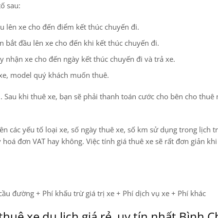
tố sau:
u lên xe cho đến điểm kết thúc chuyến đi.
ian bắt đầu lên xe cho đến khi kết thúc chuyến đi.
ày nhận xe cho đến ngày kết thúc chuyến đi và trả xe.
g xe, model quý khách muốn thuê.
n. Sau khi thuê xe, bạn sẽ phải thanh toán cước cho bên cho thuê
ên các yếu tố loại xe, số ngày thuê xe, số km sử dụng trong lịch tr
y hoá đơn VAT hay không. Việc tính giá thuê xe sẽ rất đơn giản kh
cầu đường + Phí khấu trừ giá trị xe + Phí dịch vụ xe + Phí khác
thuê xe du lịch giá rẻ, uy tín nhất Bình 