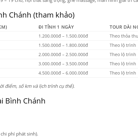
9 – 19 chỗ, nội thất sang trọng, ghế massage, màn hình giải trí ca
Bình Chánh (tham khảo)
KM)
ĐI TỈNH 1 NGÀY
TOUR DÀI N
1.200.000đ – 1.500.000đ
Theo thỏa th
1.500.000đ – 1.800.000đ
Theo lộ trình
2.000.000đ – 2.500.000đ
Theo lộ trình
3.000.000đ – 3.500.000đ
Theo lộ trình
4.500.000đ – 6.000.000đ
Theo lộ trình
i điểm, số km và lịch trình cụ thể).
ại Bình Chánh
 chi phí phát sinh).