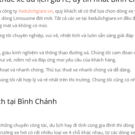
a công ty
Xedulichgiare.vn
, quý khách sẽ có thể lựa chọn dòng xe 
ác dòng Limousine
đời mới. Tất cả các xe tại Xedulichgiare.vn đều đ
ng mát và không có mùi.
 tôi chuyên nghiệp, vui vẻ, nhiệt tình và luôn sẵn sàng giải đáp
ện, giàu kinh nghiệm và thông thạo đường xá. Chúng tôi cam đoan
vui vẻ, niềm nở và đáp ứng mọi yêu cầu của khách hàng.
 hoạt và nhanh chóng. Thủ tục thuê xe nhanh chóng và dễ dàng.
úng tôi rất hợp lý và rẻ nhất trên thị trường. Chúng tôi cũng có n
ch tại Bình Chánh
hững chuyến công tác, du lịch hay đi tỉnh cùng gia đình thì dòng
trường xe hơi có rất nhiều loại xe 4 chỗ khác nhau, từ các dòng x