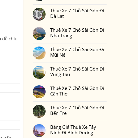
Gòn
Thuê
Không
Đi
Xe
có
Phan
7
Thuê Xe 7 Chỗ Sài Gòn Đi
bình
Thiết
Chỗ
luận
Đà Lạt
2
Sài
ở
Ngày
Gòn
Thuê
Không
1
Đi
.
Xe
có
Đêm
Đồng
7
Thuê Xe 7 Chỗ Sài Gòn Đi
bình
Bao
Nai
Chỗ
luận
Nhiêu
Nha Trang
Sài
ở
Tiền
 dễ chịu.
Gòn
Thuê
Tại
Không
Đi
Xe
Xedulichgiare.vn?
có
Bình
7
Thuê Xe 7 Chỗ Sài Gòn Đi
bình
Phước
Chỗ
luận
Mũi Né
Sài
ở
Gòn
Thuê
Không
Đi
Xe
có
Đà
7
Thuê Xe 7 Chỗ Sài Gòn Đi
bình
Lạt
Chỗ
luận
Vũng Tàu
Sài
ở
Gòn
Thuê
Không
Đi
Xe
có
Nha
7
Thuê Xe 7 Chỗ Sài Gòn Đi
bình
Trang
Chỗ
luận
Cần Thơ
Sài
ở
Gòn
Thuê
Không
Đi
Xe
có
Mũi
7
Thuê Xe 7 Chỗ Sài Gòn Đi
bình
Né
Chỗ
luận
Bến Tre
Sài
ở
Gòn
Thuê
Không
Đi
Xe
có
Vũng
7
Bảng Giá Thuê Xe Tây
bình
Tàu
Chỗ
luận
Ninh Đi Bình Dương
Sài
ở
Gòn
Thuê