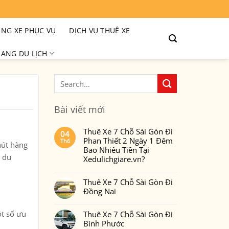
NG XE PHỤC VỤ
DỊCH VỤ THUÊ XE
ANG DU LỊCH
Bài viết mới
Thuê Xe 7 Chỗ Sài Gòn Đi
04
Phan Thiết 2 Ngày 1 Đêm
Th6
hút hàng
Bao Nhiêu Tiền Tại
 du
Xedulichgiare.vn?
Không
có
Thuê Xe 7 Chỗ Sài Gòn Đi
bình
luận
Đồng Nai
ở
Thuê
Không
Xe
có
7
ột số ưu
Thuê Xe 7 Chỗ Sài Gòn Đi
bình
Chỗ
luận
Bình Phước
Sài
ở