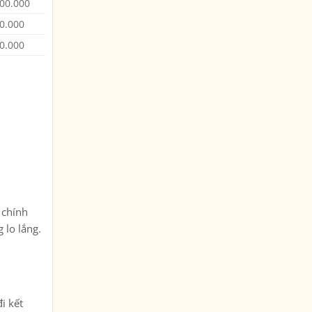
00.000
0.000
0.000
 chính
 lo lắng.
i kết