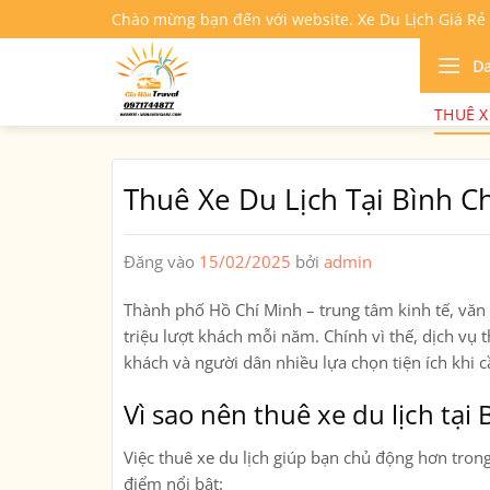
Bỏ
Chào mừng bạn đến với website. Xe Du Lịch Giá Rẻ
qua
nội
D
dung
THUÊ X
Thuê Xe Du Lịch Tại Bình C
Đăng vào
15/02/2025
bởi
admin
Thành phố Hồ Chí Minh – trung tâm kinh tế, văn 
triệu lượt khách mỗi năm. Chính vì thế,
dịch vụ t
khách và người dân nhiều lựa chọn tiện ích khi c
Vì sao nên thuê xe du lịch tại
Việc
thuê xe du lịch
giúp bạn chủ động hơn trong l
điểm nổi bật: