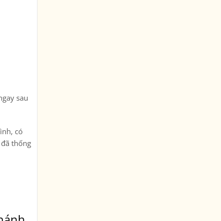
 ngay sau
ình, có
i đã thống
Chánh