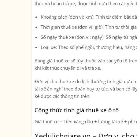
thúc và hoàn trả xe, được tính dựa theo các yếu 
Khoảng cách (đơn vị: km): Tính từ điểm bắt đầ
Thời gian thuê xe (đơn vị: giờ): Tính từ thời g
Số ngày thuê xe (đơn vị: ngày): Số ngày từ ng
Loại xe: Theo số ghế ngồi, thương hiệu, hãn
Bảng giá thuê xe sẽ tùy thuộc vào các yếu tố trê
khi kết thúc chuyến đi và trả xe.
Đơn vị cho thuê xe du lịch thường tính giá dựa tr
tài xế ăn nghỉ theo đoàn hay tự túc, và bạn có lấ
kê được các thông tin trên.
Công thức tính giá thuê xe ô tô
Giá thuê xe = Tiền xăng dầu + lương tài xế + phí 
Xedulichgiare.vn – Đơn vị cho 