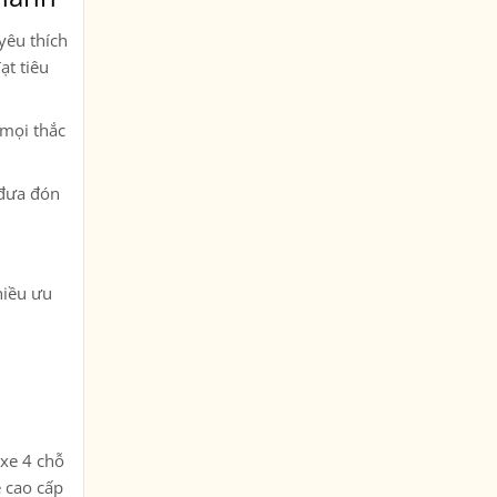
yêu thích
ạt tiêu
 mọi thắc
 đưa đón
hiều ưu
 xe 4 chỗ
e cao cấp