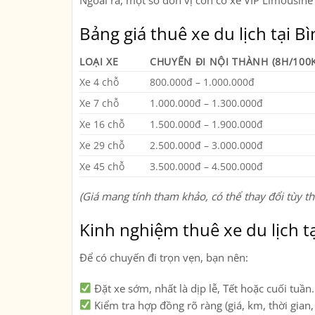
Ngoài ra, một số đơn vị còn có
xe VIP Limousine
Bảng giá thuê xe du lịch tại 
LOẠI XE
CHUYẾN ĐI NỘI THÀNH (8H/100
Xe 4 chỗ
800.000đ – 1.000.000đ
Xe 7 chỗ
1.000.000đ – 1.300.000đ
Xe 16 chỗ
1.500.000đ – 1.900.000đ
Xe 29 chỗ
2.500.000đ – 3.000.000đ
Xe 45 chỗ
3.500.000đ – 4.500.000đ
(Giá mang tính tham khảo, có thể thay đổi tùy thờ
Kinh nghiệm thuê xe du lịch t
Để có chuyến đi trọn vẹn, bạn nên:
Đặt xe sớm
, nhất là dịp lễ, Tết hoặc cuối tuần.
Kiểm tra hợp đồng rõ ràng
(giá, km, thời gian,