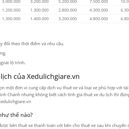
3.000.000
3.200.000
5.200.000
7.500.000
10.0
1.200.000
1.300.000
2.800.000
4.300.000
6.30
1.300.000
1.400.000
3.200.000
4.800.000
6.80
y đổi theo thời điểm và nhu cầu.
ờng.
oài lộ trình.
lịch của Xedulichgiare.vn
ọn một đơn vị cung cấp dịch vụ thuê xe và loại xe phù hợp với tài
nh Chánh nhưng không biết cách tính giá thuê xe du lịch thì đừng
xedulichgiare.vn
 như thế nào?
được bên thuê xe thanh toán với bên cho thuê xe sau khi chuyến đ