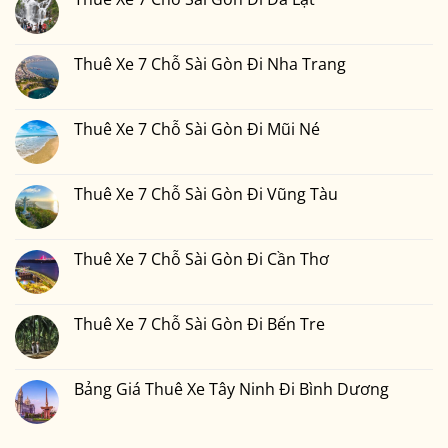
Sài
ở
Thiết
Gòn
Thuê
Không
2
Đi
Xe
có
Ngày
Đồng
7
bình
1
Nai
Chỗ
luận
Thuê Xe 7 Chỗ Sài Gòn Đi Nha Trang
Đêm
Sài
ở
Bao
Gòn
Thuê
Không
Nhiêu
Đi
Xe
có
Tiền
Bình
7
bình
Tại
Phước
Chỗ
luận
Thuê Xe 7 Chỗ Sài Gòn Đi Mũi Né
Xedulichgiare.vn?
Sài
ở
Gòn
Thuê
Không
Đi
Xe
có
Đà
7
bình
Lạt
Chỗ
luận
Thuê Xe 7 Chỗ Sài Gòn Đi Vũng Tàu
Sài
ở
Gòn
Thuê
Không
Đi
Xe
có
Nha
7
bình
Trang
Chỗ
luận
Thuê Xe 7 Chỗ Sài Gòn Đi Cần Thơ
Sài
ở
Gòn
Thuê
Không
Đi
Xe
có
Mũi
7
bình
Né
Chỗ
luận
Thuê Xe 7 Chỗ Sài Gòn Đi Bến Tre
Sài
ở
Gòn
Thuê
Không
Đi
Xe
có
Vũng
7
bình
Tàu
Chỗ
luận
Bảng Giá Thuê Xe Tây Ninh Đi Bình Dương
Sài
ở
Gòn
Thuê
Không
Đi
Xe
có
Cần
7
bình