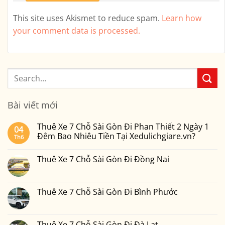
This site uses Akismet to reduce spam.
Learn how
your comment data is processed.
Bài viết mới
Thuê Xe 7 Chỗ Sài Gòn Đi Phan Thiết 2 Ngày 1
04
Đêm Bao Nhiêu Tiền Tại Xedulichgiare.vn?
Th6
Không
có
Thuê Xe 7 Chỗ Sài Gòn Đi Đồng Nai
bình
luận
Không
ở
có
Thuê
bình
Xe
luận
Thuê Xe 7 Chỗ Sài Gòn Đi Bình Phước
7
ở
Chỗ
Thuê
Không
Sài
Xe
có
Gòn
7
bình
Đi
Chỗ
luận
Thuê Xe 7 Chỗ Sài Gòn Đi Đà Lạt
Phan