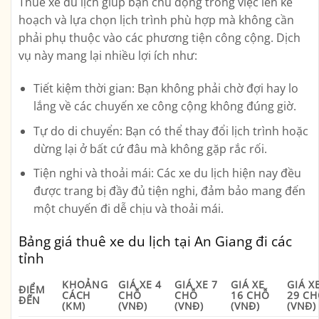
Thuê xe du lịch giúp bạn chủ động trong việc lên kế
hoạch và lựa chọn lịch trình phù hợp mà không cần
phải phụ thuộc vào các phương tiện công cộng. Dịch
vụ này mang lại nhiều lợi ích như:
Tiết kiệm thời gian
: Bạn không phải chờ đợi hay lo
lắng về các chuyến xe công cộng không đúng giờ.
Tự do di chuyển
: Bạn có thể thay đổi lịch trình hoặc
dừng lại ở bất cứ đâu mà không gặp rắc rối.
Tiện nghi và thoải mái
: Các xe du lịch hiện nay đều
được trang bị đầy đủ tiện nghi, đảm bảo mang đến
một chuyến đi dễ chịu và thoải mái.
Bảng giá thuê xe du lịch tại An Giang đi các
tỉnh
KHOẢNG
GIÁ XE 4
GIÁ XE 7
GIÁ XE
GIÁ X
ĐIỂM
CÁCH
CHỖ
CHỖ
16 CHỖ
29 C
ĐẾN
(KM)
(VNĐ)
(VNĐ)
(VNĐ)
(VNĐ)