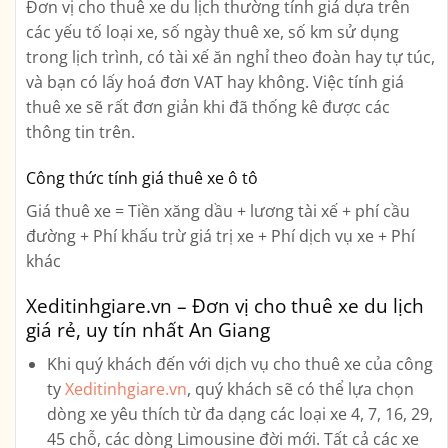
Đơn vị cho thuê xe du lịch thường tính giá dựa trên
các yếu tố loại xe, số ngày thuê xe, số km sử dụng
trong lịch trình, có tài xế ăn nghỉ theo đoàn hay tự túc,
và bạn có lấy hoá đơn VAT hay không. Việc tính giá
thuê xe sẽ rất đơn giản khi đã thống kê được các
thông tin trên.
Công thức tính giá thuê xe ô tô
Giá thuê xe = Tiền xăng dầu + lương tài xế + phí cầu
đường + Phí khấu trừ giá trị xe + Phí dịch vụ xe + Phí
khác
Xeditinhgiare.vn – Đơn vị cho thuê xe du lịch
giá rẻ, uy tín nhất An Giang
Khi quý khách đến với dịch vụ cho thuê xe của công
ty
Xeditinhgiare.vn
, quý khách sẽ có thể lựa chọn
dòng xe yêu thích từ đa dạng các loại xe
4, 7, 16, 29,
45 chỗ, các dòng Limousine
đời mới. Tất cả các xe