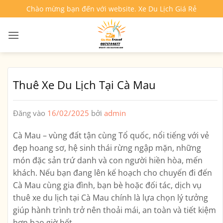
Bỏ
Chào mừng bạn đến với website. Xe Du Lịch Giá Rẻ
qua
nội
dung
Thuê Xe Du Lịch Tại Cà Mau
Đăng vào
16/02/2025
bởi
admin
Cà Mau – vùng đất tận cùng Tổ quốc, nổi tiếng với vẻ
đẹp hoang sơ, hệ sinh thái rừng ngập mặn, những
món đặc sản trứ danh và con người hiền hòa, mến
khách. Nếu bạn đang lên kế hoạch cho chuyến đi đến
Cà Mau cùng gia đình, bạn bè hoặc đối tác,
dịch vụ
thuê xe du lịch tại Cà Mau
chính là lựa chọn lý tưởng
giúp hành trình trở nên thoải mái, an toàn và tiết kiệm
hơn bao giờ hết.