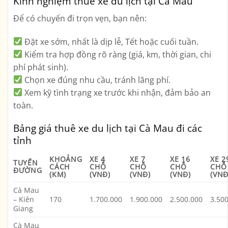
Kinh nghiệm thuê xe du lịch tại Cà Mau
Để có chuyến đi trọn vẹn, bạn nên:
Đặt xe sớm
, nhất là dịp lễ, Tết hoặc cuối tuần.
Kiểm tra hợp đồng rõ ràng
(giá, km, thời gian, chi
phí phát sinh).
Chọn xe đúng nhu cầu
, tránh lãng phí.
Xem kỹ tình trạng xe trước khi nhận
, đảm bảo an
toàn.
Bảng giá thuê xe du lịch tại Cà Mau đi các
tỉnh
KHOẢNG
XE 4
XE 7
XE 16
XE 2
TUYẾN
CÁCH
CHỖ
CHỖ
CHỖ
CHỖ
ĐƯỜNG
(KM)
(VNĐ)
(VNĐ)
(VNĐ)
(VNĐ
Cà Mau
– Kiên
170
1.700.000
1.900.000
2.500.000
3.50
Giang
Cà Mau