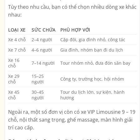
Tùy theo nhu cầu, bạn có thể chọn nhiều dòng xe khác
nhau:
LOẠI XE
SỨC CHỨA
PHÙ HỢP VỚI
Xe 4 chỗ
2–4 người
Cặp đôi, gia đình nhỏ, công tác
Xe 7 chỗ
4–6 người
Gia đình, nhóm bạn đi du lịch
Xe 16
7–14 người
Tour nhóm nhỏ, đưa đón sân bay
chỗ
Xe 29
15–25
Công ty, trường học, hội nhóm
chỗ
người
Xe 45
30–45
Tour du lịch lớn, sự kiện, hành
chỗ
người
hương
Ngoài ra, một số đơn vị còn có
xe VIP Limousine
9 – 19
chỗ, nội thất sang trọng, ghế massage, màn hình giải
trí cao cấp.