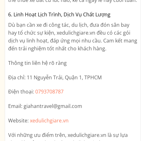
thể thuê xe bất cứ lúc nào, kể cả ngày lễ hay cuối tuần.
6. Linh Hoạt Lịch Trình, Dịch Vụ Chất Lượng
Dù bạn cần xe đi công tác, du lịch, đưa đón sân bay
hay tổ chức sự kiện, xedulichgiare.vn đều có các gói
dịch vụ linh hoạt, đáp ứng mọi nhu cầu. Cam kết mang
đến trải nghiệm tốt nhất cho khách hàng.
Thông tin liên hệ rõ ràng
Địa chỉ:
11 Nguyễn Trải, Quận 1, TPHCM
Điện thoại:
0793708787
Email:
giahantravel@gmail.com
Website:
xedulichgiare.vn
Với những ưu điểm trên,
xedulichgiare.vn
là sự lựa