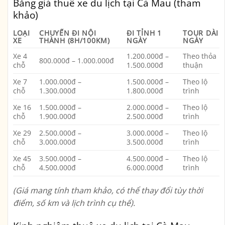
Bảng giá thuê xe du lịch tại Cà Mau (tham
khảo)
LOẠI
CHUYẾN ĐI NỘI
ĐI TỈNH 1
TOUR DÀI
XE
THÀNH (8H/100KM)
NGÀY
NGÀY
Xe 4
1.200.000đ –
Theo thỏa
800.000đ – 1.000.000đ
chỗ
1.500.000đ
thuận
Xe 7
1.000.000đ –
1.500.000đ –
Theo lộ
chỗ
1.300.000đ
1.800.000đ
trình
Xe 16
1.500.000đ –
2.000.000đ –
Theo lộ
chỗ
1.900.000đ
2.500.000đ
trình
Xe 29
2.500.000đ –
3.000.000đ –
Theo lộ
chỗ
3.000.000đ
3.500.000đ
trình
Xe 45
3.500.000đ –
4.500.000đ –
Theo lộ
chỗ
4.500.000đ
6.000.000đ
trình
(Giá mang tính tham khảo, có thể thay đổi tùy thời
điểm, số km và lịch trình cụ thể).