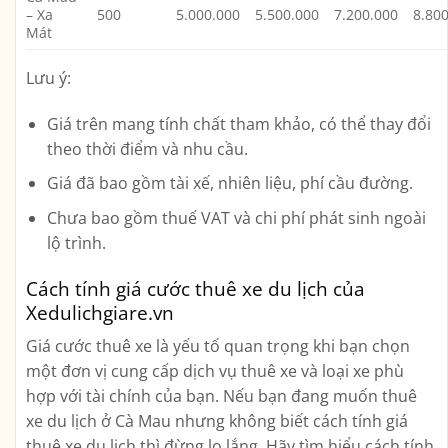
– Xa
500
5.000.000
5.500.000
7.200.000
8.80
Mát
Lưu ý:
Giá trên mang tính chất tham khảo, có thể thay đổi
theo thời điểm và nhu cầu.
Giá đã bao gồm tài xế, nhiên liệu, phí cầu đường.
Chưa bao gồm thuế VAT và chi phí phát sinh ngoài
lộ trình.
Cách tính giá cước thuê xe du lịch của
Xedulichgiare.vn
Giá cước thuê xe là yếu tố quan trọng khi bạn chọn
một đơn vị cung cấp dịch vụ thuê xe và loại xe phù
hợp với tài chính của bạn. Nếu bạn đang muốn thuê
xe du lịch ở Cà Mau nhưng không biết cách tính giá
thuê xe du lịch thì đừng lo lắng. Hãy tìm hiểu cách tính