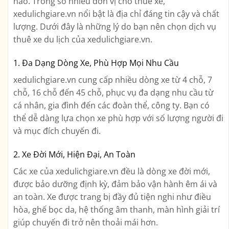
hảo. Trong số nhiều đơn vị cho thuê xe,
xedulichgiare.vn nổi bật là địa chỉ đáng tin cậy và chất
lượng. Dưới đây là những lý do bạn nên chọn dịch vụ
thuê xe du lịch của xedulichgiare.vn.
1. Đa Dạng Dòng Xe, Phù Hợp Mọi Nhu Cầu
xedulichgiare.vn cung cấp nhiều dòng xe từ 4 chỗ, 7
chỗ, 16 chỗ đến 45 chỗ, phục vụ đa dạng nhu cầu từ
cá nhân, gia đình đến các đoàn thể, công ty. Bạn có
thể dễ dàng lựa chọn xe phù hợp với số lượng người đi
và mục đích chuyến đi.
2. Xe Đời Mới, Hiện Đại, An Toàn
Các xe của xedulichgiare.vn đều là dòng xe đời mới,
được bảo dưỡng định kỳ, đảm bảo vận hành êm ái và
an toàn. Xe được trang bị đầy đủ tiện nghi như điều
hòa, ghế bọc da, hệ thống âm thanh, màn hình giải trí
giúp chuyến đi trở nên thoải mái hơn.