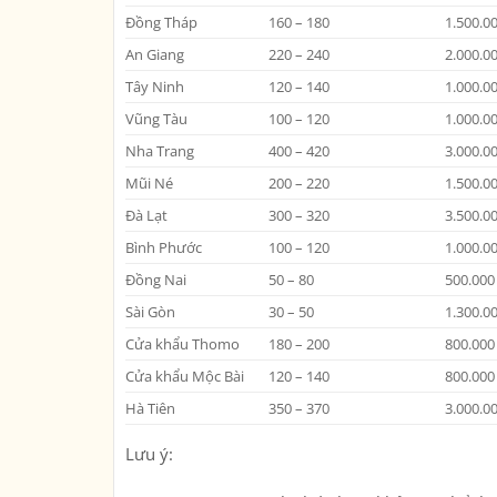
Đồng Tháp
160 – 180
1.500.0
An Giang
220 – 240
2.000.0
Tây Ninh
120 – 140
1.000.0
Vũng Tàu
100 – 120
1.000.0
Nha Trang
400 – 420
3.000.0
Mũi Né
200 – 220
1.500.0
Đà Lạt
300 – 320
3.500.0
Bình Phước
100 – 120
1.000.0
Đồng Nai
50 – 80
500.000
Sài Gòn
30 – 50
1.300.0
Cửa khẩu Thomo
180 – 200
800.000
Cửa khẩu Mộc Bài
120 – 140
800.000
Hà Tiên
350 – 370
3.000.0
Lưu ý: