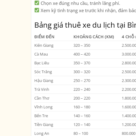
Chọn xe đúng nhu cầu
, tránh lãng phí.
Xem kỹ tình trạng xe trước khi nhận
, đảm bảo
Bảng giá thuê xe du lịch tại B
ĐIỂM ĐẾN
KHOẢNG CÁCH (KM)
4 CHỖ 
Kiên Giang
320 – 350
2.500.0
Cà Mau
400 – 420
3.000.0
Bạc Liêu
350 – 370
2.800.0
Sóc Trăng
300 – 320
2.500.0
Hậu Giang
250 – 270
2.300.0
Trà Vinh
220 – 240
2.200.0
Cần Thơ
200 – 220
1.800.0
Vĩnh Long
160 – 180
1.600.0
Bến Tre
140 – 160
1.400.0
Tiền Giang
120 – 140
1.200.0
Long An
80 – 100
800.000