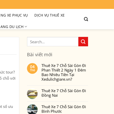
NG XE PHỤC VỤ
DỊCH VỤ THUÊ XE
ANG DU LỊCH
Bài viết mới
Thuê Xe 7 Chỗ Sài Gòn Đi
04
Phan Thiết 2 Ngày 1 Đêm
Th6
hức tour?
Bao Nhiêu Tiền Tại
5 chỗ với
Xedulichgiare.vn?
Không
có
Thuê Xe 7 Chỗ Sài Gòn Đi
bình
luận
Đồng Nai
ở
Thuê
Không
Xe
có
7
ột số ưu
Thuê Xe 7 Chỗ Sài Gòn Đi
bình
Chỗ
luận
Bình Phước
Sài
ở