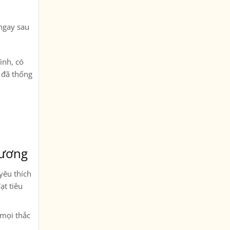
 ngay sau
ình, có
i đã thống
Dương
yêu thích
ạt tiêu
 mọi thắc