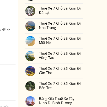
Gòn
Thuê
Không
Đi
Xe
có
Phan
7
Thuê Xe 7 Chỗ Sài Gòn Đi
bình
Thiết
Chỗ
luận
Đà Lạt
2
Sài
ở
Ngày
Gòn
Thuê
Không
1
Đi
.
Xe
có
Đêm
Đồng
7
Thuê Xe 7 Chỗ Sài Gòn Đi
bình
Bao
Nai
Chỗ
luận
Nhiêu
Nha Trang
Sài
ở
Tiền
 dễ chịu.
Gòn
Thuê
Tại
Không
Đi
Xe
Xedulichgiare.vn?
có
Bình
7
Thuê Xe 7 Chỗ Sài Gòn Đi
bình
Phước
Chỗ
luận
Mũi Né
Sài
ở
Gòn
Thuê
Không
Đi
Xe
có
Đà
7
Thuê Xe 7 Chỗ Sài Gòn Đi
bình
Lạt
Chỗ
luận
Vũng Tàu
Sài
ở
Gòn
Thuê
Không
Đi
Xe
có
Nha
7
Thuê Xe 7 Chỗ Sài Gòn Đi
bình
Trang
Chỗ
luận
Cần Thơ
Sài
ở
Gòn
Thuê
Không
Đi
Xe
có
Mũi
7
Thuê Xe 7 Chỗ Sài Gòn Đi
bình
Né
Chỗ
luận
Bến Tre
Sài
ở
Gòn
Thuê
Không
Đi
Xe
có
Vũng
7
Bảng Giá Thuê Xe Tây
bình
Tàu
Chỗ
luận
Ninh Đi Bình Dương
Sài
ở
Gòn
Thuê