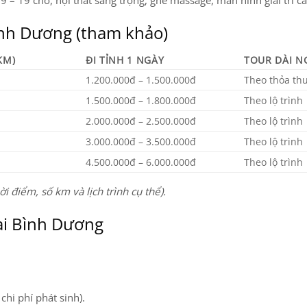
9 – 19 chỗ, nội thất sang trọng, ghế massage, màn hình giải trí ca
Bình Dương (tham khảo)
KM)
ĐI TỈNH 1 NGÀY
TOUR DÀI N
1.200.000đ – 1.500.000đ
Theo thỏa th
1.500.000đ – 1.800.000đ
Theo lộ trình
2.000.000đ – 2.500.000đ
Theo lộ trình
3.000.000đ – 3.500.000đ
Theo lộ trình
4.500.000đ – 6.000.000đ
Theo lộ trình
i điểm, số km và lịch trình cụ thể).
tại Bình Dương
 chi phí phát sinh).