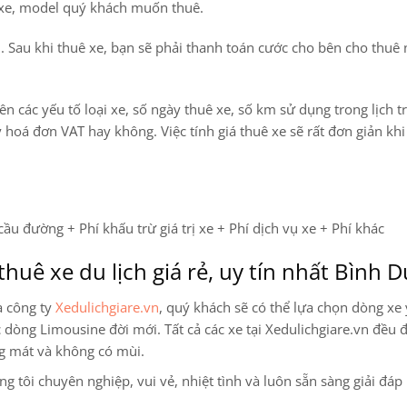
g xe, model quý khách muốn thuê.
n. Sau khi thuê xe, bạn sẽ phải thanh toán cước cho bên cho thuê
ên các yếu tố loại xe, số ngày thuê xe, số km sử dụng trong lịch tr
y hoá đơn VAT hay không. Việc tính giá thuê xe sẽ rất đơn giản kh
cầu đường + Phí khấu trừ giá trị xe + Phí dịch vụ xe + Phí khác
thuê xe du lịch giá rẻ, uy tín nhất Bình 
a công ty
Xedulichgiare.vn
, quý khách sẽ có thể lựa chọn dòng xe 
ác dòng Limousine
đời mới. Tất cả các xe tại Xedulichgiare.vn đều đ
ng mát và không có mùi.
 tôi chuyên nghiệp, vui vẻ, nhiệt tình và luôn sẵn sàng giải đáp