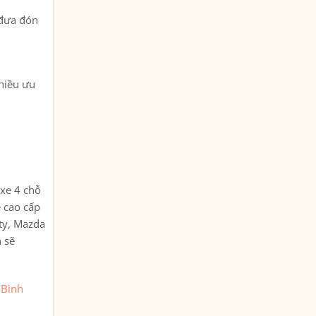
 đưa đón
nhiều ưu
 xe 4 chỗ
e cao cấp
ty, Mazda
 sẽ
 Bình