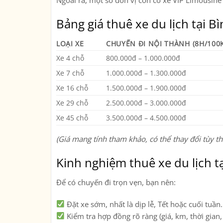
Ngoài ra, một số đơn vị còn có
xe VIP Limousine
Bảng giá thuê xe du lịch tại 
LOẠI XE
CHUYẾN ĐI NỘI THÀNH (8H/100
Xe 4 chỗ
800.000đ – 1.000.000đ
Xe 7 chỗ
1.000.000đ – 1.300.000đ
Xe 16 chỗ
1.500.000đ – 1.900.000đ
Xe 29 chỗ
2.500.000đ – 3.000.000đ
Xe 45 chỗ
3.500.000đ – 4.500.000đ
(Giá mang tính tham khảo, có thể thay đổi tùy thờ
Kinh nghiệm thuê xe du lịch 
Để có chuyến đi trọn vẹn, bạn nên:
Đặt xe sớm
, nhất là dịp lễ, Tết hoặc cuối tuần.
Kiểm tra hợp đồng rõ ràng
(giá, km, thời gian,