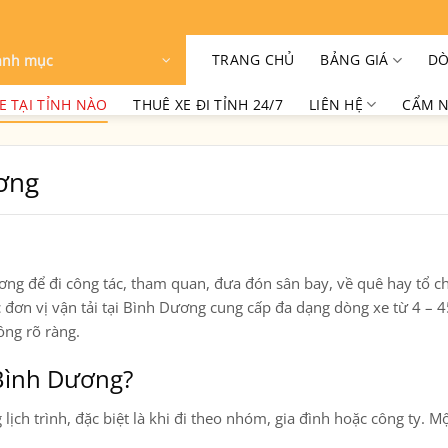
TRANG CHỦ
BẢNG GIÁ
DÒ
anh mục
E TẠI TỈNH NÀO
THUÊ XE ĐI TỈNH 24/7
LIÊN HỆ
CẨM N
ương
ương
để đi công tác, tham quan, đưa đón sân bay, về quê hay tổ c
 đơn vị vận tải tại Bình Dương cung cấp đa dạng dòng xe từ 4 – 4
ồng rõ ràng.
 Bình Dương?
ịch trình, đặc biệt là khi đi theo nhóm, gia đình hoặc công ty. M