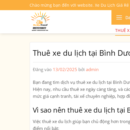
Bỏ
Chào mừng bạn đến với website. Xe Du Lịch Giá Rẻ
qua
nội
D
dung
THUÊ X
Thuê xe du lịch tại Bình D
Đăng vào
13/02/2025
bởi
admin
Bạn đang tìm
dịch vụ thuê xe du lịch tại Bình D
Hiện nay, nhu cầu thuê xe ngày càng tăng, và các
mức giá cạnh tranh, tài xế chuyên nghiệp, hợp đ
Vì sao nên thuê xe du lịch tại
Việc
thuê xe du lịch
giúp bạn chủ động hơn trong l
điểm nổi bật: