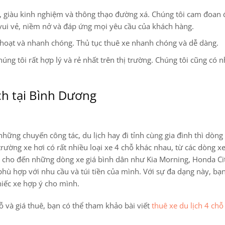
ện, giàu kinh nghiệm và thông thạo đường xá. Chúng tôi cam đoan
vui vẻ, niềm nở và đáp ứng mọi yêu cầu của khách hàng.
 hoạt và nhanh chóng. Thủ tục thuê xe nhanh chóng và dễ dàng.
úng tôi rất hợp lý và rẻ nhất trên thị trường. Chúng tôi cũng có 
ch tại Bình Dương
hững chuyến công tác, du lịch hay đi tỉnh cùng gia đình thì dòng
trường xe hơi có rất nhiều loại xe 4 chỗ khác nhau, từ các dòng x
y cho đến những dòng xe giá bình dân như Kia Morning, Honda Ci
hù hợp với nhu cầu và túi tiền của mình. Với sự đa dạng này, bạn
hiếc xe hợp ý cho mình.
chỗ và giá thuê, bạn có thể tham khảo bài viết
thuê xe du lịch 4 chỗ