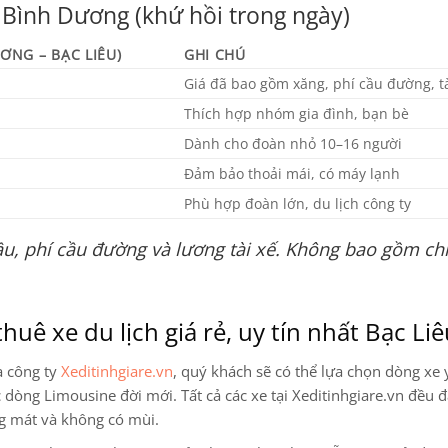
i Bình Dương (khứ hồi trong ngày)
ƯƠNG – BẠC LIÊU)
GHI CHÚ
Giá đã bao gồm xăng, phí cầu đường, tà
Thích hợp nhóm gia đình, bạn bè
Dành cho đoàn nhỏ 10–16 người
Đảm bảo thoải mái, có máy lạnh
Phù hợp đoàn lớn, du lịch công ty
u, phí cầu đường và lương tài xế. Không bao gồm chi
huê xe du lịch giá rẻ, uy tín nhất Bạc Li
a công ty
Xeditinhgiare.vn
, quý khách sẽ có thể lựa chọn dòng xe 
ác dòng Limousine
đời mới. Tất cả các xe tại Xeditinhgiare.vn đều đ
ng mát và không có mùi.