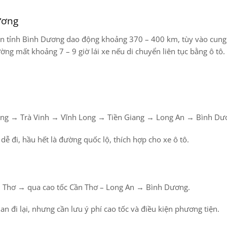
ương
ến
tỉnh Bình Dương
dao động khoảng
370 – 400 km
, tùy vào cun
hường mất khoảng
7 – 9 giờ lái xe
nếu di chuyển liên tục bằng ô tô.
răng → Trà Vinh → Vĩnh Long → Tiền Giang → Long An → Bình Dư
dễ đi, hầu hết là đường quốc lộ, thích hợp cho xe ô tô.
Cần Thơ → qua cao tốc Cần Thơ – Long An → Bình Dương.
n đi lại, nhưng cần lưu ý phí cao tốc và điều kiện phương tiện.