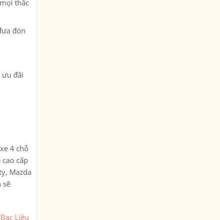
 mọi thắc
 đưa đón
u ưu đãi
 xe 4 chỗ
e cao cấp
ty, Mazda
 sẽ
 Bạc Liêu