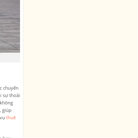
ác chuyến
i sự thoải
, không
, giúp
 vụ
thuê