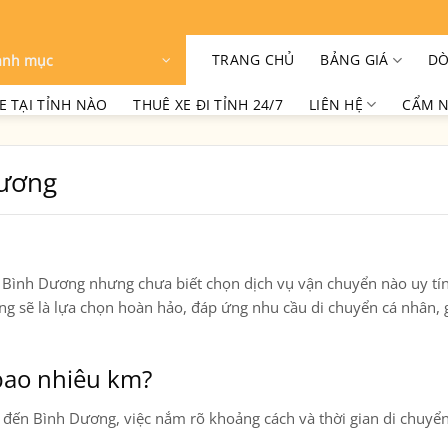
TRANG CHỦ
BẢNG GIÁ
DÒ
anh mục
E TẠI TỈNH NÀO
THUÊ XE ĐI TỈNH 24/7
LIÊN HỆ
CẨM N
Dương
 Bình Dương nhưng chưa biết chọn dịch vụ vận chuyển nào uy tín
ơng
sẽ là lựa chọn hoàn hảo, đáp ứng nhu cầu di chuyển cá nhân, 
bao nhiêu km?
đến
Bình Dương
, việc nắm rõ khoảng cách và thời gian di chuyển