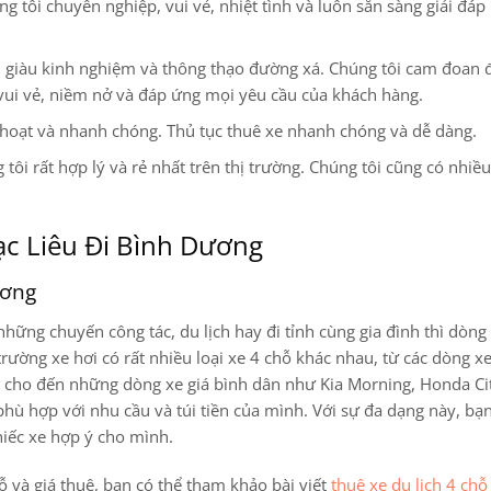
 tôi chuyên nghiệp, vui vẻ, nhiệt tình và luôn sẵn sàng giải đáp
ện, giàu kinh nghiệm và thông thạo đường xá. Chúng tôi cam đoan
vui vẻ, niềm nở và đáp ứng mọi yêu cầu của khách hàng.
 hoạt và nhanh chóng. Thủ tục thuê xe nhanh chóng và dễ dàng.
 tôi rất hợp lý và rẻ nhất trên thị trường. Chúng tôi cũng có nhiề
ạc Liêu Đi Bình Dương
ương
hững chuyến công tác, du lịch hay đi tỉnh cùng gia đình thì dòng
trường xe hơi có rất nhiều loại xe 4 chỗ khác nhau, từ các dòng x
y cho đến những dòng xe giá bình dân như Kia Morning, Honda Ci
hù hợp với nhu cầu và túi tiền của mình. Với sự đa dạng này, bạn
hiếc xe hợp ý cho mình.
chỗ và giá thuê, bạn có thể tham khảo bài viết
thuê xe du lịch 4 chỗ