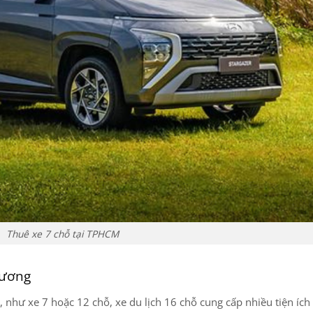
Thuê xe 7 chỗ tại TPHCM
Dương
n, như xe 7 hoặc 12 chỗ, xe du lịch 16 chỗ cung cấp nhiều tiện íc