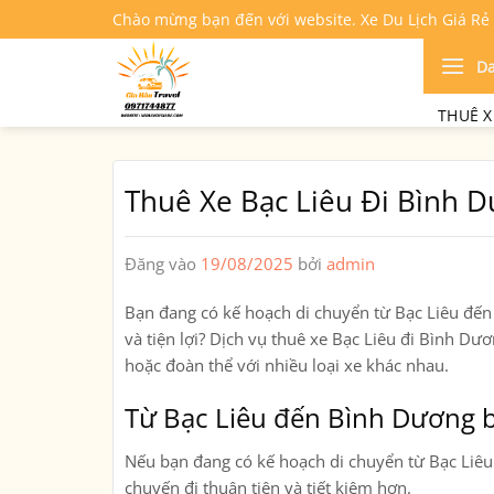
Bỏ
Chào mừng bạn đến với website. Xe Du Lịch Giá Rẻ
qua
nội
D
dung
THUÊ X
Thuê Xe Bạc Liêu Đi Bình 
Đăng vào
19/08/2025
bởi
admin
Bạn đang có kế hoạch di chuyển từ Bạc Liêu đến
và tiện lợi? Dịch vụ
thuê xe Bạc Liêu đi Bình Dư
hoặc đoàn thể với nhiều loại xe khác nhau.
Từ Bạc Liêu đến Bình Dương 
Nếu bạn đang có kế hoạch di chuyển từ
Bạc Liêu
chuyến đi thuận tiện và tiết kiệm hơn.