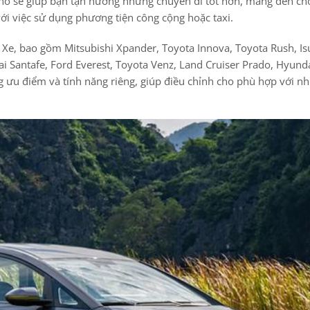
 7 chỗ sẽ giúp bạn tận hưởng những chuyến đi tốt hơn, mang đến c
với việc sử dụng phương tiện công cộng hoặc taxi.
u Xe, bao gồm Mitsubishi Xpander, Toyota Innova, Toyota Rush, I
i Santafe, Ford Everest, Toyota Venz, Land Cruiser Prado, Hyund
ng ưu điểm và tính năng riêng, giúp điều chỉnh cho phù hợp với n