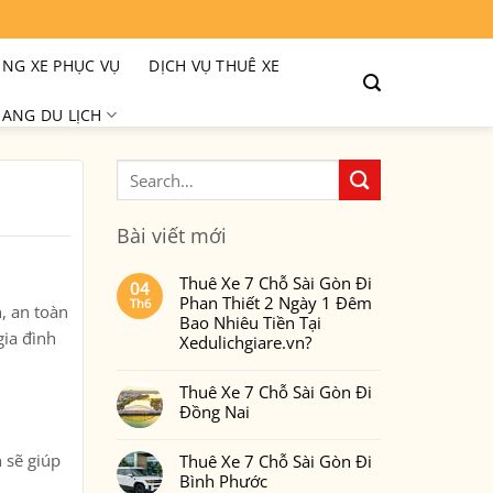
NG XE PHỤC VỤ
DỊCH VỤ THUÊ XE
ANG DU LỊCH
Bài viết mới
Thuê Xe 7 Chỗ Sài Gòn Đi
04
Phan Thiết 2 Ngày 1 Đêm
Th6
, an toàn
Bao Nhiêu Tiền Tại
gia đình
Xedulichgiare.vn?
Không
có
Thuê Xe 7 Chỗ Sài Gòn Đi
bình
luận
Đồng Nai
ở
Thuê
Không
Xe
có
7
 sẽ giúp
Thuê Xe 7 Chỗ Sài Gòn Đi
bình
Chỗ
luận
Bình Phước
Sài
ở