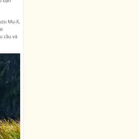
ho bạn
suzu Mu-X,
ai
hu cầu và