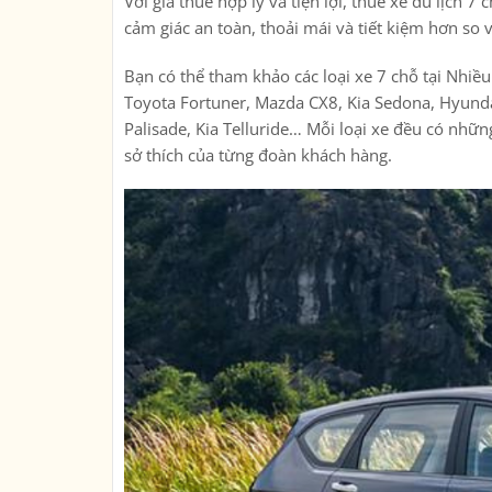
Với giá thuê hợp lý và tiện lợi, thuê xe du lịch
cảm giác an toàn, thoải mái và tiết kiệm hơn so 
Bạn có thể tham khảo các loại xe 7 chỗ tại Nhiề
Toyota Fortuner, Mazda CX8, Kia Sedona, Hyunda
Palisade, Kia Telluride… Mỗi loại xe đều có nhữ
sở thích của từng đoàn khách hàng.