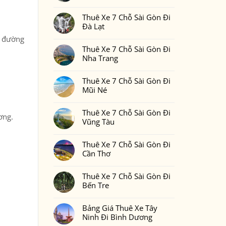
Gòn
Thuê
Không
Đi
Xe
có
Phan
7
Thuê Xe 7 Chỗ Sài Gòn Đi
bình
Thiết
Chỗ
luận
Đà Lạt
2
Sài
ở
Ngày
Gòn
Thuê
Không
1
g đường
Đi
Xe
có
Đêm
Đồng
7
Thuê Xe 7 Chỗ Sài Gòn Đi
bình
Bao
Nai
Chỗ
luận
Nhiêu
Nha Trang
Sài
ở
Tiền
Gòn
Thuê
Tại
Không
Đi
Xe
Xedulichgiare.vn?
có
Bình
7
Thuê Xe 7 Chỗ Sài Gòn Đi
bình
Phước
Chỗ
luận
Mũi Né
Sài
ở
Gòn
Thuê
Không
Đi
Xe
có
Đà
7
Thuê Xe 7 Chỗ Sài Gòn Đi
bình
Lạt
ơng.
Chỗ
luận
Vũng Tàu
Sài
ở
Gòn
Thuê
Không
Đi
Xe
có
Nha
7
Thuê Xe 7 Chỗ Sài Gòn Đi
bình
Trang
Chỗ
luận
Cần Thơ
Sài
ở
Gòn
Thuê
Không
Đi
Xe
có
Mũi
7
Thuê Xe 7 Chỗ Sài Gòn Đi
bình
Né
Chỗ
luận
Bến Tre
Sài
ở
Gòn
Thuê
Không
Đi
Xe
có
Vũng
7
Bảng Giá Thuê Xe Tây
bình
Tàu
Chỗ
luận
Ninh Đi Bình Dương
Sài
ở
Gòn
Thuê