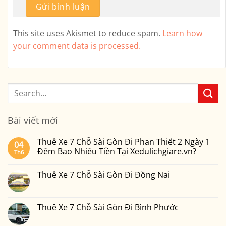
This site uses Akismet to reduce spam.
Learn how
your comment data is processed.
Bài viết mới
Thuê Xe 7 Chỗ Sài Gòn Đi Phan Thiết 2 Ngày 1
04
Đêm Bao Nhiêu Tiền Tại Xedulichgiare.vn?
Th6
Không
có
Thuê Xe 7 Chỗ Sài Gòn Đi Đồng Nai
bình
luận
Không
ở
có
Thuê
bình
Xe
luận
Thuê Xe 7 Chỗ Sài Gòn Đi Bình Phước
7
ở
Chỗ
Thuê
Không
Sài
Xe
có