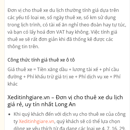
Đơn vị cho thuê xe du lịch thường tính giá dựa trên
các yếu tố loại xe, số ngày thuê xe, số km sử dụng
trong lịch trình, có tài xế ăn nghỉ theo đoàn hay tự túc,
và bạn có lấy hoá đơn VAT hay không. Việc tính giá
thuê xe sẽ rất đơn giản khi đã thống kê được các
thông tin trên.
Công thức tính giá thuê xe ô tô
Giá thuê xe = Tiền xăng dầu + lương tài xế + phí cầu
đường + Phí khấu trừ giá trị xe + Phí dịch vụ xe + Phí
khác
Xeditinhgiare.vn – Đơn vị cho thuê xe du lịch
giá rẻ, uy tín nhất Long An
Khi quý khách đến với dịch vụ cho thuê xe của công
ty
Xeditinhgiare.vn
, quý khách sẽ có thể lựa chọn
dòng xe yêu thích từ đa dạng các loại xe
4, 7, 16, 29,