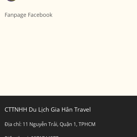
Đi
Xe
có
Cần
7
bình
Thơ
Chỗ
luận
Sài
ở
Fanpage Facebook
Gòn
Bảng
Đi
Giá
Bến
Thuê
Tre
Xe
Tây
Ninh
Đi
Bình
Dương
CTTNHH Du Lịch Gia Hân Travel
Địa chỉ:
11 Nguyễn Trải, Quận 1, TPHCM