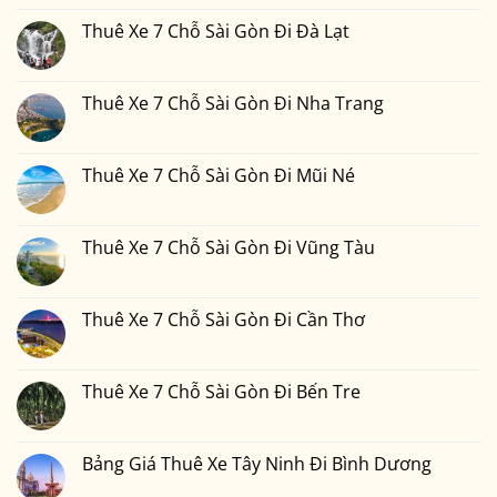
Gòn
7
bình
Đi
Chỗ
luận
Thuê Xe 7 Chỗ Sài Gòn Đi Đà Lạt
Phan
Sài
ở
Thiết
Gòn
Thuê
Không
2
Đi
Xe
có
Ngày
Đồng
7
bình
1
Nai
Chỗ
luận
Thuê Xe 7 Chỗ Sài Gòn Đi Nha Trang
Đêm
Sài
ở
Bao
Gòn
Thuê
Không
Nhiêu
Đi
Xe
có
Tiền
Bình
7
bình
Tại
Phước
Chỗ
luận
Thuê Xe 7 Chỗ Sài Gòn Đi Mũi Né
Xedulichgiare.vn?
Sài
ở
Gòn
Thuê
Không
Đi
Xe
có
Đà
7
bình
Lạt
Chỗ
luận
Thuê Xe 7 Chỗ Sài Gòn Đi Vũng Tàu
Sài
ở
Gòn
Thuê
Không
Đi
Xe
có
Nha
7
bình
Trang
Chỗ
luận
Thuê Xe 7 Chỗ Sài Gòn Đi Cần Thơ
Sài
ở
Gòn
Thuê
Không
Đi
Xe
có
Mũi
7
bình
Né
Chỗ
luận
Thuê Xe 7 Chỗ Sài Gòn Đi Bến Tre
Sài
ở
Gòn
Thuê
Không
Đi
Xe
có
Vũng
7
bình
Tàu
Chỗ
luận
Bảng Giá Thuê Xe Tây Ninh Đi Bình Dương
Sài
ở
Gòn
Thuê
Không