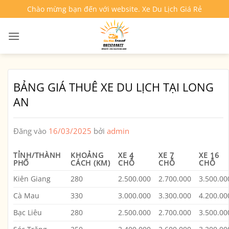
Bỏ
Chào mừng bạn đến với website. Xe Du Lịch Giá Rẻ
qua
nội
dung
BẢNG GIÁ THUÊ XE DU LỊCH TẠI LONG
AN
Đăng vào
16/03/2025
bởi
admin
TỈNH/THÀNH
KHOẢNG
XE 4
XE 7
XE 16
PHỐ
CÁCH (KM)
CHỖ
CHỖ
CHỖ
Kiên Giang
280
2.500.000
2.700.000
3.500.00
Cà Mau
330
3.000.000
3.300.000
4.200.00
Bạc Liêu
280
2.500.000
2.700.000
3.500.00