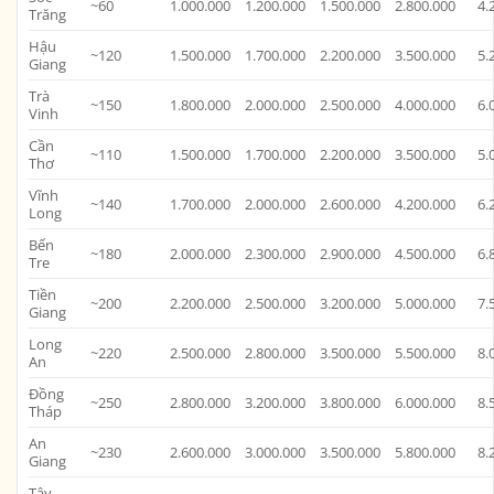
~60
1.000.000
1.200.000
1.500.000
2.800.000
4.
Trăng
Hậu
~120
1.500.000
1.700.000
2.200.000
3.500.000
5.
Giang
Trà
~150
1.800.000
2.000.000
2.500.000
4.000.000
6.
Vinh
Cần
~110
1.500.000
1.700.000
2.200.000
3.500.000
5.
Thơ
Vĩnh
~140
1.700.000
2.000.000
2.600.000
4.200.000
6.
Long
Bến
~180
2.000.000
2.300.000
2.900.000
4.500.000
6.
Tre
Tiền
~200
2.200.000
2.500.000
3.200.000
5.000.000
7.
Giang
Long
~220
2.500.000
2.800.000
3.500.000
5.500.000
8.
An
Đồng
~250
2.800.000
3.200.000
3.800.000
6.000.000
8.
Tháp
An
~230
2.600.000
3.000.000
3.500.000
5.800.000
8.
Giang
Tây