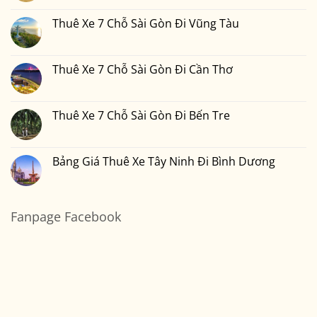
Đi
Xe
có
Đà
7
bình
Lạt
Chỗ
luận
Thuê Xe 7 Chỗ Sài Gòn Đi Vũng Tàu
Sài
ở
Gòn
Thuê
Không
Đi
Xe
có
Nha
7
bình
Trang
Chỗ
luận
Thuê Xe 7 Chỗ Sài Gòn Đi Cần Thơ
Sài
ở
Gòn
Thuê
Không
Đi
Xe
có
Mũi
7
bình
Né
Chỗ
luận
Thuê Xe 7 Chỗ Sài Gòn Đi Bến Tre
Sài
ở
Gòn
Thuê
Không
Đi
Xe
có
Vũng
7
bình
Tàu
Chỗ
luận
Bảng Giá Thuê Xe Tây Ninh Đi Bình Dương
Sài
ở
Gòn
Thuê
Không
Đi
Xe
có
Cần
7
bình
Thơ
Chỗ
luận
Sài
ở
Fanpage Facebook
Gòn
Bảng
Đi
Giá
Bến
Thuê
Tre
Xe
Tây
Ninh
Đi
Bình
Dương