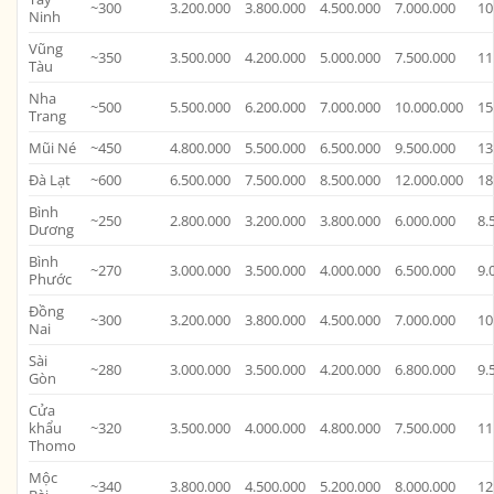
~300
3.200.000
3.800.000
4.500.000
7.000.000
10
Ninh
Vũng
~350
3.500.000
4.200.000
5.000.000
7.500.000
11
Tàu
Nha
~500
5.500.000
6.200.000
7.000.000
10.000.000
15
Trang
Mũi Né
~450
4.800.000
5.500.000
6.500.000
9.500.000
13
Đà Lạt
~600
6.500.000
7.500.000
8.500.000
12.000.000
18
Bình
~250
2.800.000
3.200.000
3.800.000
6.000.000
8.
Dương
Bình
~270
3.000.000
3.500.000
4.000.000
6.500.000
9.
Phước
Đồng
~300
3.200.000
3.800.000
4.500.000
7.000.000
10
Nai
Sài
~280
3.000.000
3.500.000
4.200.000
6.800.000
9.
Gòn
Cửa
khẩu
~320
3.500.000
4.000.000
4.800.000
7.500.000
11
Thomo
Mộc
~340
3.800.000
4.500.000
5.200.000
8.000.000
12