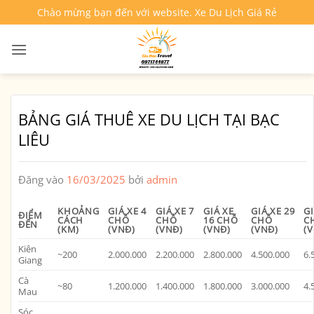
Bỏ
Chào mừng bạn đến với website. Xe Du Lịch Giá Rẻ
qua
nội
dung
BẢNG GIÁ THUÊ XE DU LỊCH TẠI BẠC
LIÊU
Đăng vào
16/03/2025
bởi
admin
KHOẢNG
GIÁ XE 4
GIÁ XE 7
GIÁ XE
GIÁ XE 29
GI
ĐIỂM
CÁCH
CHỖ
CHỖ
16 CHỖ
CHỖ
C
ĐẾN
(KM)
(VNĐ)
(VNĐ)
(VNĐ)
(VNĐ)
(
Kiên
~200
2.000.000
2.200.000
2.800.000
4.500.000
6.
Giang
Cà
~80
1.200.000
1.400.000
1.800.000
3.000.000
4.
Mau
Sóc