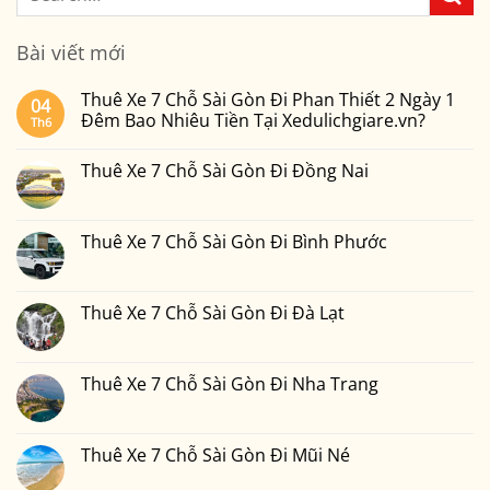
Bài viết mới
Thuê Xe 7 Chỗ Sài Gòn Đi Phan Thiết 2 Ngày 1
04
Đêm Bao Nhiêu Tiền Tại Xedulichgiare.vn?
Th6
Không
có
Thuê Xe 7 Chỗ Sài Gòn Đi Đồng Nai
bình
luận
Không
ở
có
Thuê
bình
Xe
luận
Thuê Xe 7 Chỗ Sài Gòn Đi Bình Phước
7
ở
Chỗ
Thuê
Không
Sài
Xe
có
Gòn
7
bình
Đi
Chỗ
luận
Thuê Xe 7 Chỗ Sài Gòn Đi Đà Lạt
Phan
Sài
ở
Thiết
Gòn
Thuê
Không
2
Đi
Xe
có
Ngày
Đồng
7
bình
1
Nai
Chỗ
luận
Thuê Xe 7 Chỗ Sài Gòn Đi Nha Trang
Đêm
Sài
ở
Bao
Gòn
Thuê
Không
Nhiêu
Đi
Xe
có
Tiền
Bình
7
bình
Tại
Phước
Chỗ
luận
Thuê Xe 7 Chỗ Sài Gòn Đi Mũi Né
Xedulichgiare.vn?
Sài
ở
Gòn
Thuê
Không