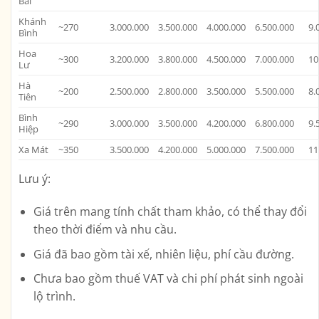
Bài
Khánh
~270
3.000.000
3.500.000
4.000.000
6.500.000
9.
Bình
Hoa
~300
3.200.000
3.800.000
4.500.000
7.000.000
10
Lư
Hà
~200
2.500.000
2.800.000
3.500.000
5.500.000
8.
Tiên
Bình
~290
3.000.000
3.500.000
4.200.000
6.800.000
9.
Hiệp
Xa Mát
~350
3.500.000
4.200.000
5.000.000
7.500.000
11
Lưu ý:
Giá trên mang tính chất tham khảo, có thể thay đổi
theo thời điểm và nhu cầu.
Giá đã bao gồm tài xế, nhiên liệu, phí cầu đường.
Chưa bao gồm thuế VAT và chi phí phát sinh ngoài
lộ trình.