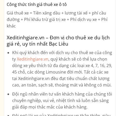
Công thức tính giá thuê xe ô tô
Giá thuê xe = Tiền xăng dầu + lương tài xế + phí cầu
đường + Phí khấu trừ giá trị xe + Phí dịch vụ xe + Phí
khác
Xeditinhgiare.vn – Đơn vị cho thuê xe du lịch
giá rẻ, uy tín nhất Bạc Liêu
Khi quý khách đến với dịch vụ cho thuê xe của công
ty
Xeditinhgiare.vn
, quý khách sẽ có thể lựa chọn
dòng xe yêu thích từ đa dạng các loại xe
4, 7, 16, 29,
45 chỗ, các dòng Limousine
đời mới. Tất cả các xe
tại Xeditinhgiare.vn đều đạt tiêu chuẩn chất lượng
cao, an toàn, sạch sẽ, thoáng mát và không có mùi.
Đội ngũ nhân viên tư vấn khách hàng của chúng tôi
chuyên nghiệp, vui vẻ, nhiệt tình và luôn sẵn sàng
giải đáp mọi thắc mắc của khách hàng.
Đội ngũ lái xe của Xeditinhgiare.vn thân thiện, giàu