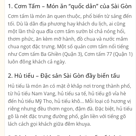
1.
Cơm Tấm – Món ăn “quốc dân” của Sài Gòn
Cơm tấm là món ăn quen thuộc, phổ biến từ sáng đến
tối. Dù là dân địa phương hay khách du lịch, ai cũng
một lần thử qua đĩa cơm tấm sườn bì chả nóng hổi,
thơm phức, ăn kèm mỡ hành, đồ chua và nước mắm
chua ngọt đặc trưng. Một số quán cơm tấm nổi tiếng
như Cơm tấm Ba Ghiền (Quận 3), Cơm tấm 77 (Quận 1)
luôn đông khách cả ngày.
2.
Hủ tiếu – Đặc sản Sài Gòn đầy biến tấu
Hủ tiếu là món ăn có mặt ở khắp nơi trong thành phố,
từ hủ tiếu Nam Vang, hủ tiếu sa tế, hủ tiếu gõ vỉa hè
đến hủ tiếu Mỹ Tho, hủ tiếu khô… Mỗi loại có hương vị
riêng nhưng đều thơm ngon, đậm đà. Đặc biệt, hủ tiếu
gõ là nét đặc trưng đường phố, gắn liền với tiếng gõ
lách cách gọi khách giữa đêm khuya.