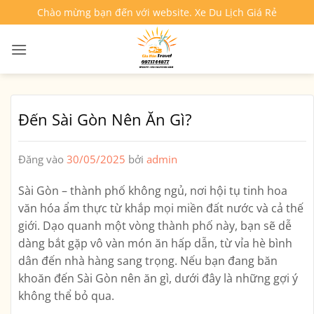
Bỏ
Chào mừng bạn đến với website. Xe Du Lịch Giá Rẻ
qua
nội
dung
Đến Sài Gòn Nên Ăn Gì?
Đăng vào
30/05/2025
bởi
admin
Sài Gòn – thành phố không ngủ, nơi hội tụ tinh hoa
văn hóa ẩm thực từ khắp mọi miền đất nước và cả thế
giới. Dạo quanh một vòng thành phố này, bạn sẽ dễ
dàng bắt gặp vô vàn món ăn hấp dẫn, từ vỉa hè bình
dân đến nhà hàng sang trọng. Nếu bạn đang băn
khoăn đến Sài Gòn nên ăn gì, dưới đây là những gợi ý
không thể bỏ qua.