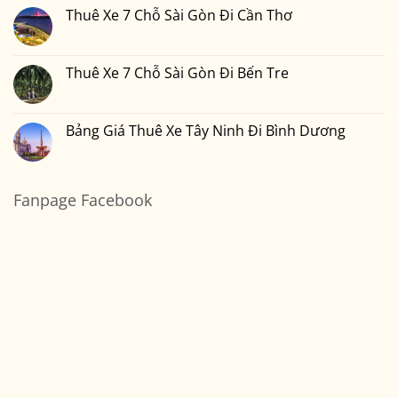
Trang
Chỗ
luận
Thuê Xe 7 Chỗ Sài Gòn Đi Cần Thơ
Sài
ở
Gòn
Thuê
Không
Đi
Xe
có
Mũi
7
bình
Né
Chỗ
luận
Thuê Xe 7 Chỗ Sài Gòn Đi Bến Tre
Sài
ở
Gòn
Thuê
Không
Đi
Xe
có
Vũng
7
bình
Tàu
Chỗ
luận
Bảng Giá Thuê Xe Tây Ninh Đi Bình Dương
Sài
ở
Gòn
Thuê
Không
Đi
Xe
có
Cần
7
bình
Thơ
Chỗ
luận
Sài
ở
Fanpage Facebook
Gòn
Bảng
Đi
Giá
Bến
Thuê
Tre
Xe
Tây
Ninh
Đi
Bình
Dương