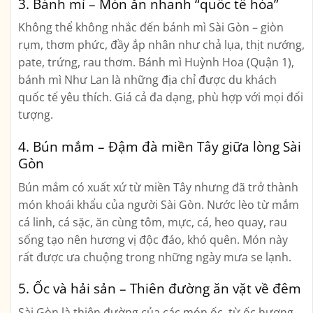
3.
Bánh mì – Món ăn nhanh “quốc tế hóa”
Không thể không nhắc đến bánh mì Sài Gòn – giòn
rụm, thơm phức, đầy ắp nhân như chả lụa, thịt nướng,
pate, trứng, rau thơm. Bánh mì Huỳnh Hoa (Quận 1),
bánh mì Như Lan là những địa chỉ được du khách
quốc tế yêu thích. Giá cả đa dạng, phù hợp với mọi đối
tượng.
4.
Bún mắm – Đậm đà miền Tây giữa lòng Sài
Gòn
Bún mắm có xuất xứ từ miền Tây nhưng đã trở thành
món khoái khẩu của người Sài Gòn. Nước lèo từ mắm
cá linh, cá sặc, ăn cùng tôm, mực, cá, heo quay, rau
sống tạo nên hương vị độc đáo, khó quên. Món này
rất được ưa chuộng trong những ngày mưa se lạnh.
5.
Ốc và hải sản – Thiên đường ăn vặt về đêm
Sài Gòn là thiên đường của các món ốc, từ ốc hương,