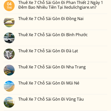
Thuê Xe 7 Chỗ Sài Gòn Đi Phan Thiết 2 Ngày 1
04
Đêm Bao Nhiêu Tiền Tại Xedulichgiare.vn?
Th6
Không
có
Thuê Xe 7 Chỗ Sài Gòn Đi Đồng Nai
bình
luận
Không
ở
có
Thuê
bình
Xe
luận
Thuê Xe 7 Chỗ Sài Gòn Đi Bình Phước
7
ở
Chỗ
Thuê
Không
Sài
Xe
có
Gòn
7
bình
Đi
Chỗ
luận
Thuê Xe 7 Chỗ Sài Gòn Đi Đà Lạt
Phan
Sài
ở
Thiết
Gòn
Thuê
Không
2
Đi
Xe
có
Ngày
Đồng
7
bình
1
Nai
Chỗ
luận
Thuê Xe 7 Chỗ Sài Gòn Đi Nha Trang
Đêm
Sài
ở
Bao
Gòn
Thuê
Không
Nhiêu
Đi
Xe
có
Tiền
Bình
7
bình
Tại
Phước
Chỗ
luận
Thuê Xe 7 Chỗ Sài Gòn Đi Mũi Né
Xedulichgiare.vn?
Sài
ở
Gòn
Thuê
Không
Đi
Xe
có
Đà
7
bình
Lạt
Chỗ
luận
Thuê Xe 7 Chỗ Sài Gòn Đi Vũng Tàu
Sài
ở
Gòn
Thuê
Không
Đi
Xe
có
Nha
7
bình