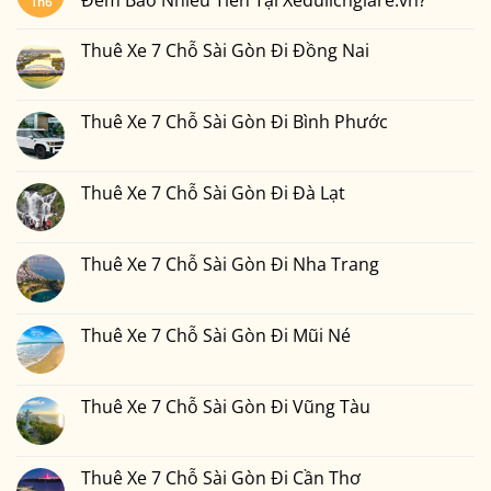
Đêm Bao Nhiêu Tiền Tại Xedulichgiare.vn?
Th6
Không
có
Thuê Xe 7 Chỗ Sài Gòn Đi Đồng Nai
bình
luận
Không
ở
có
Thuê
bình
Xe
luận
Thuê Xe 7 Chỗ Sài Gòn Đi Bình Phước
7
ở
Chỗ
Thuê
Không
Sài
Xe
có
Gòn
7
bình
Đi
Chỗ
luận
Thuê Xe 7 Chỗ Sài Gòn Đi Đà Lạt
Phan
Sài
ở
Thiết
Gòn
Thuê
Không
2
Đi
Xe
có
Ngày
Đồng
7
bình
1
Nai
Chỗ
luận
Thuê Xe 7 Chỗ Sài Gòn Đi Nha Trang
Đêm
Sài
ở
Bao
Gòn
Thuê
Không
Nhiêu
Đi
Xe
có
Tiền
Bình
7
bình
Tại
Phước
Chỗ
luận
Thuê Xe 7 Chỗ Sài Gòn Đi Mũi Né
Xedulichgiare.vn?
Sài
ở
Gòn
Thuê
Không
Đi
Xe
có
Đà
7
bình
Lạt
Chỗ
luận
Thuê Xe 7 Chỗ Sài Gòn Đi Vũng Tàu
Sài
ở
Gòn
Thuê
Không
Đi
Xe
có
Nha
7
bình
Trang
Chỗ
luận
Thuê Xe 7 Chỗ Sài Gòn Đi Cần Thơ
Sài
ở