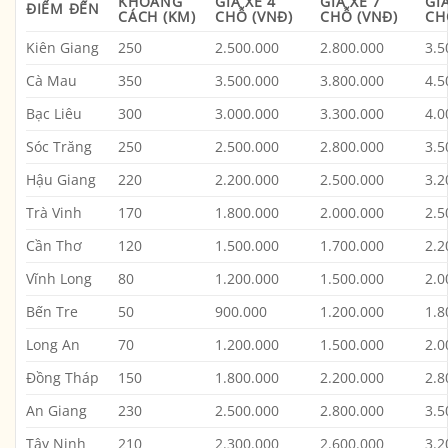
KHOẢNG
GIÁ XE 4
GIÁ XE 7
GI
ĐIỂM ĐẾN
CÁCH (KM)
CHỖ (VNĐ)
CHỖ (VNĐ)
CH
Kiên Giang
250
2.500.000
2.800.000
3.5
Cà Mau
350
3.500.000
3.800.000
4.5
Bạc Liêu
300
3.000.000
3.300.000
4.0
Sóc Trăng
250
2.500.000
2.800.000
3.5
Hậu Giang
220
2.200.000
2.500.000
3.2
Trà Vinh
170
1.800.000
2.000.000
2.5
Cần Thơ
120
1.500.000
1.700.000
2.2
Vĩnh Long
80
1.200.000
1.500.000
2.0
Bến Tre
50
900.000
1.200.000
1.8
Long An
70
1.200.000
1.500.000
2.0
Đồng Tháp
150
1.800.000
2.200.000
2.8
An Giang
230
2.500.000
2.800.000
3.5
Tây Ninh
210
2.300.000
2.600.000
3.2