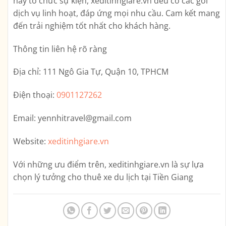
hay tổ chức sự kiện, xeditinhgiare.vn đều có các gói
dịch vụ linh hoạt, đáp ứng mọi nhu cầu. Cam kết mang
đến trải nghiệm tốt nhất cho khách hàng.
Thông tin liên hệ rõ ràng
Địa chỉ:
111 Ngô Gia Tự, Quận 10, TPHCM
Điện thoại:
0901127262
Email:
yennhitravel@gmail.com
Website:
xeditinhgiare.vn
Với những ưu điểm trên,
xeditinhgiare.vn
là sự lựa
chọn lý tưởng cho thuê xe du lịch tại Tiền Giang