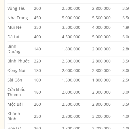
Vũng Tàu
200
2.500.000
2.800.000
3.5
Nha Trang
450
5.000.000
5.500.000
6.5
Mũi Né
350
3.500.000
4.000.000
4.8
Đà Lạt
400
4.500.000
5.000.000
6.0
Bình
140
1.800.000
2.000.000
2.8
Dương
Bình Phước
220
2.500.000
2.800.000
3.5
Đồng Nai
180
2.000.000
2.300.000
3.0
Sài Gòn
100
1.500.000
1.800.000
2.5
Cửa khẩu
180
2.000.000
2.300.000
3.0
Thomo
Mộc Bài
200
2.500.000
2.800.000
3.5
Khánh
250
2.800.000
3.200.000
4.0
Bình
Hoa Lư
260
2.800.000
3.200.000
4.0