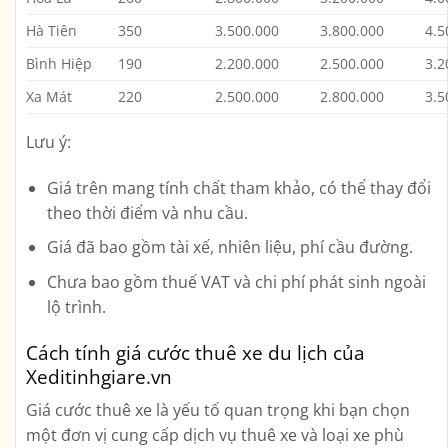
Hà Tiên
350
3.500.000
3.800.000
4.5
Bình Hiệp
190
2.200.000
2.500.000
3.2
Xa Mát
220
2.500.000
2.800.000
3.5
Lưu ý:
Giá trên mang tính chất tham khảo, có thể thay đổi
theo thời điểm và nhu cầu.
Giá đã bao gồm tài xế, nhiên liệu, phí cầu đường.
Chưa bao gồm thuế VAT và chi phí phát sinh ngoài
lộ trình.
Cách tính giá cước thuê xe du lịch của
Xeditinhgiare.vn
Giá cước thuê xe là yếu tố quan trọng khi bạn chọn
một đơn vị cung cấp dịch vụ thuê xe và loại xe phù