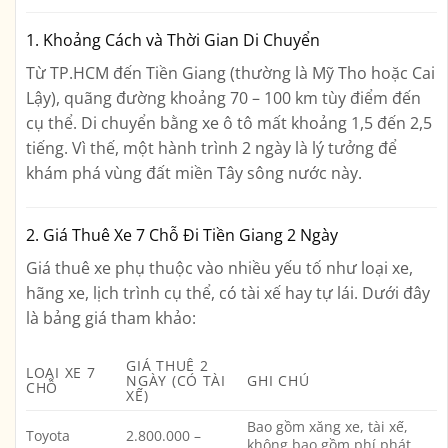
1. Khoảng Cách và Thời Gian Di Chuyển
Từ TP.HCM đến Tiền Giang (thường là Mỹ Tho hoặc Cai
Lậy), quãng đường khoảng
70 – 100 km
tùy điểm đến
cụ thể. Di chuyển bằng xe ô tô mất khoảng
1,5 đến 2,5
tiếng
. Vì thế, một hành trình 2 ngày là lý tưởng để
khám phá vùng đất miền Tây sông nước này.
2. Giá Thuê Xe 7 Chỗ Đi Tiền Giang 2 Ngày
Giá thuê xe phụ thuộc vào nhiều yếu tố như loại xe,
hãng xe, lịch trình cụ thể, có tài xế hay tự lái. Dưới đây
là bảng giá tham khảo:
GIÁ THUÊ 2
LOẠI XE 7
NGÀY (CÓ TÀI
GHI CHÚ
CHỖ
XẾ)
Bao gồm xăng xe, tài xế,
Toyota
2.800.000 –
không bao gồm phí phát