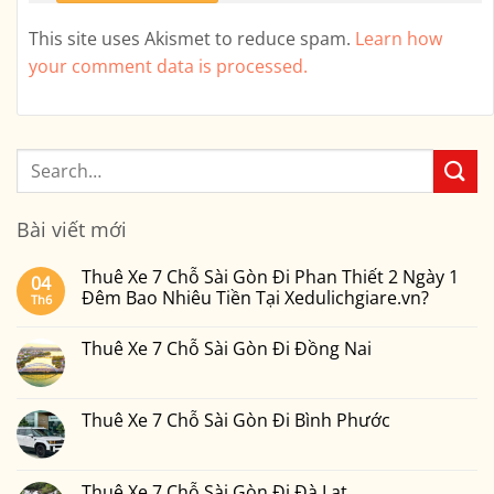
This site uses Akismet to reduce spam.
Learn how
your comment data is processed.
Bài viết mới
Thuê Xe 7 Chỗ Sài Gòn Đi Phan Thiết 2 Ngày 1
04
Đêm Bao Nhiêu Tiền Tại Xedulichgiare.vn?
Th6
Không
có
Thuê Xe 7 Chỗ Sài Gòn Đi Đồng Nai
bình
luận
Không
ở
có
Thuê
bình
Xe
luận
Thuê Xe 7 Chỗ Sài Gòn Đi Bình Phước
7
ở
Chỗ
Thuê
Không
Sài
Xe
có
Gòn
7
bình
Đi
Chỗ
luận
Thuê Xe 7 Chỗ Sài Gòn Đi Đà Lạt
Phan