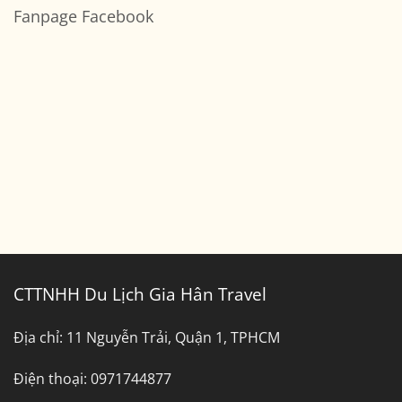
luận
Sài
ở
Fanpage Facebook
Gòn
Bảng
Đi
Giá
Bến
Thuê
Tre
Xe
Tây
Ninh
Đi
Bình
Dương
CTTNHH Du Lịch Gia Hân Travel
Địa chỉ:
11 Nguyễn Trải, Quận 1, TPHCM
Điện thoại:
0971744877