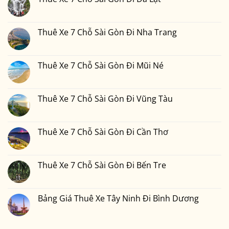
Sài
ở
Thiết
Gòn
Thuê
Không
2
Đi
Xe
có
Ngày
Đồng
7
bình
1
Nai
Chỗ
luận
Thuê Xe 7 Chỗ Sài Gòn Đi Nha Trang
Đêm
Sài
ở
Bao
Gòn
Thuê
Không
Nhiêu
Đi
Xe
có
Tiền
Bình
7
bình
Tại
Phước
Chỗ
luận
Thuê Xe 7 Chỗ Sài Gòn Đi Mũi Né
Xedulichgiare.vn?
Sài
ở
Gòn
Thuê
Không
Đi
Xe
có
Đà
7
bình
Lạt
Chỗ
luận
Thuê Xe 7 Chỗ Sài Gòn Đi Vũng Tàu
Sài
ở
Gòn
Thuê
Không
Đi
Xe
có
Nha
7
bình
Trang
Chỗ
luận
Thuê Xe 7 Chỗ Sài Gòn Đi Cần Thơ
Sài
ở
Gòn
Thuê
Không
Đi
Xe
có
Mũi
7
bình
Né
Chỗ
luận
Thuê Xe 7 Chỗ Sài Gòn Đi Bến Tre
Sài
ở
Gòn
Thuê
Không
Đi
Xe
có
Vũng
7
bình
Tàu
Chỗ
luận
Bảng Giá Thuê Xe Tây Ninh Đi Bình Dương
Sài
ở
Gòn
Thuê
Không
Đi
Xe
có
Cần
7
bình
Thơ
Chỗ