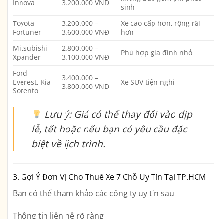
Innova
3.200.000 VNĐ
sinh
Toyota
3.200.000 –
Xe cao cấp hơn, rộng rãi
Fortuner
3.600.000 VNĐ
hơn
Mitsubishi
2.800.000 –
Phù hợp gia đình nhỏ
Xpander
3.100.000 VNĐ
Ford
3.400.000 –
Everest, Kia
Xe SUV tiện nghi
3.800.000 VNĐ
Sorento
Lưu ý
: Giá có thể thay đổi vào dịp
lễ, tết hoặc nếu bạn có yêu cầu đặc
biệt về lịch trình.
3. Gợi Ý Đơn Vị Cho Thuê Xe 7 Chỗ Uy Tín Tại TP.HCM
Bạn có thể tham khảo các công ty uy tín sau:
Thông tin liên hệ rõ ràng