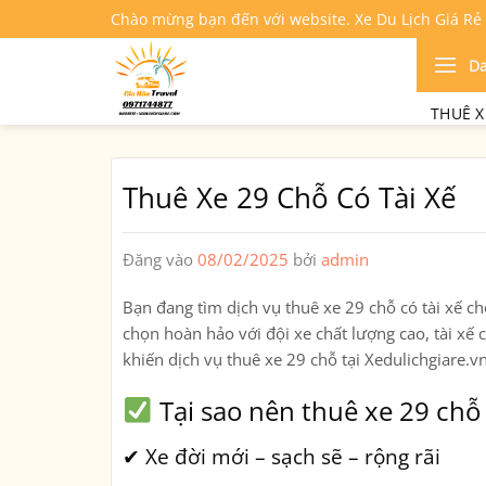
Bỏ
Chào mừng bạn đến với website. Xe Du Lịch Giá Rẻ
qua
nội
D
dung
THUÊ X
Thuê Xe 29 Chỗ Có Tài Xế
Đăng vào
08/02/2025
bởi
admin
Bạn đang tìm
dịch vụ thuê xe 29 chỗ có tài xế
cho
chọn hoàn hảo với đội xe chất lượng cao, tài xế
khiến dịch vụ thuê xe 29 chỗ tại Xedulichgiare.
Tại sao nên thuê xe 29 chỗ c
✔ Xe đời mới – sạch sẽ – rộng rãi