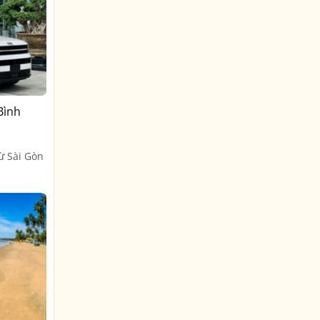
Bình
ừ Sài Gòn