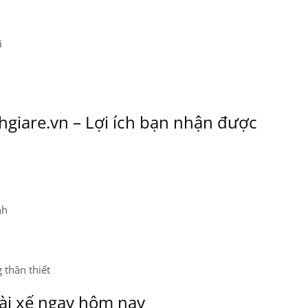
i
hgiare.vn – Lợi ích bạn nhận được
nh
 thân thiết
tài xế ngay hôm nay