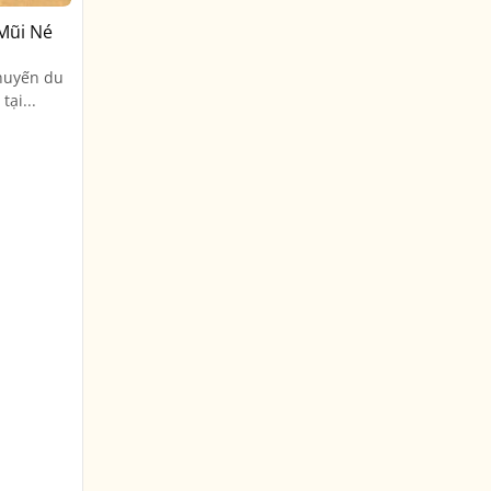
 Mũi Né
huyến du
tại...