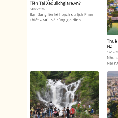
Tiền Tại Xedulichgiare.vn?
04/06/2026
Bạn đang lên kế hoạch du lịch Phan
Thiết – Mũi Né cùng gia đình...
Thuê 
Nai
17/12/2
Nhu c
Nai ng