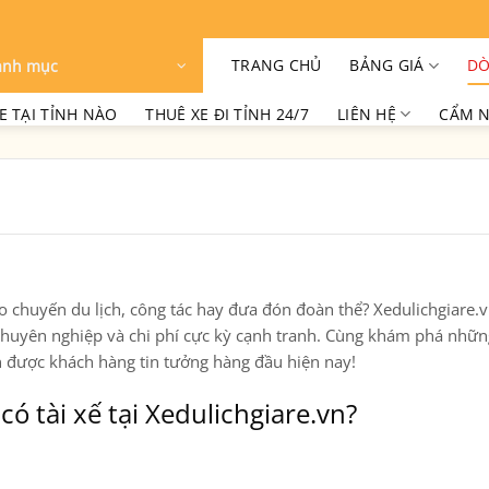
TRANG CHỦ
BẢNG GIÁ
DÒ
anh mục
E TẠI TỈNH NÀO
THUÊ XE ĐI TỈNH 24/7
LIÊN HỆ
CẨM N
 chuyến du lịch, công tác hay đưa đón đoàn thể?
Xedulichgiare.
 chuyên nghiệp và chi phí cực kỳ cạnh tranh. Cùng khám phá nhữn
vn được khách hàng tin tưởng hàng đầu hiện nay!
ó tài xế tại Xedulichgiare.vn?