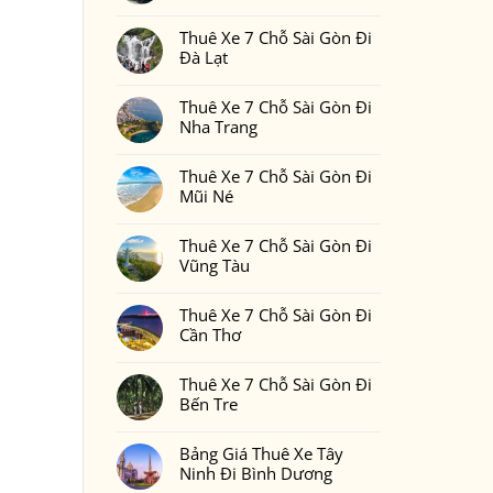
Gòn
Thuê
Không
Đi
Xe
có
Phan
7
Thuê Xe 7 Chỗ Sài Gòn Đi
bình
Thiết
Chỗ
luận
Đà Lạt
2
Sài
ở
Ngày
Gòn
Thuê
Không
1
Đi
Xe
có
Đêm
Đồng
7
Thuê Xe 7 Chỗ Sài Gòn Đi
bình
Bao
Nai
Chỗ
luận
Nhiêu
Nha Trang
Sài
ở
Tiền
Gòn
Thuê
Tại
Không
Đi
Xe
Xedulichgiare.vn?
có
Bình
7
Thuê Xe 7 Chỗ Sài Gòn Đi
bình
Phước
Chỗ
luận
Mũi Né
Sài
ở
Gòn
Thuê
Không
Đi
Xe
có
Đà
7
Thuê Xe 7 Chỗ Sài Gòn Đi
bình
Lạt
Chỗ
luận
Vũng Tàu
Sài
ở
Gòn
Thuê
Không
Đi
Xe
có
Nha
7
Thuê Xe 7 Chỗ Sài Gòn Đi
bình
Trang
Chỗ
luận
Cần Thơ
Sài
ở
Gòn
Thuê
Không
Đi
Xe
có
Mũi
7
Thuê Xe 7 Chỗ Sài Gòn Đi
bình
Né
Chỗ
luận
Bến Tre
Sài
ở
Gòn
Thuê
Không
Đi
Xe
có
Vũng
7
Bảng Giá Thuê Xe Tây
bình
Tàu
Chỗ
luận
Ninh Đi Bình Dương
Sài
ở
Gòn
Thuê