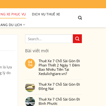
NG XE PHỤC VỤ
DỊCH VỤ THUÊ XE
ANG DU LỊCH
Bài viết mới
Thuê Xe 7 Chỗ Sài Gòn Đi
04
Phan Thiết 2 Ngày 1 Đêm
Th6
vn
là lựa
Bao Nhiêu Tiền Tại
g lý do
Xedulichgiare.vn?
Không
có
Thuê Xe 7 Chỗ Sài Gòn Đi
bình
luận
Đồng Nai
ở
Thuê
Không
Xe
có
7
Thuê Xe 7 Chỗ Sài Gòn Đi
bình
Chỗ
luận
Bình Phước
Sài
ở