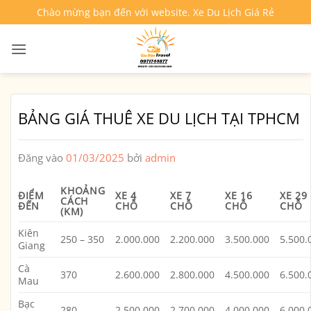
Bỏ
Chào mừng bạn đến với website. Xe Du Lịch Giá Rẻ
qua
nội
dung
BẢNG GIÁ THUÊ XE DU LỊCH TẠI TPHCM
Đăng vào
01/03/2025
bởi
admin
KHOẢNG
ĐIỂM
XE 4
XE 7
XE 16
XE 29
CÁCH
ĐẾN
CHỖ
CHỖ
CHỖ
CHỖ
(KM)
Kiên
250 – 350
2.000.000
2.200.000
3.500.000
5.500.
Giang
Cà
370
2.600.000
2.800.000
4.500.000
6.500.
Mau
Bạc
280
2.500.000
2.700.000
4.000.000
6.000.