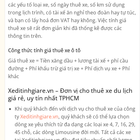
các yếu tố loại xe, số ngày thuê xe, số km sử dụng
trong lịch trình, có tài xế ăn nghỉ theo đoàn hay tự túc,
và bạn có lấy hoá đơn VAT hay không. Việc tính giá
thuê xe sẽ rất đơn giản khi đã thống kê được các
thông tin trên.
Công thức tính giá thuê xe ô tô
Giá thuê xe = Tiền xăng dầu + lương tài xế + phí cầu
đường + Phí khấu trừ giá trị xe + Phí dịch vụ xe + Phí
khác
Xeditinhgiare.vn – Đơn vị cho thuê xe du lịch
giá rẻ, uy tín nhất TPHCM
Khi quý khách đến với dịch vụ cho thuê xe của công
ty
Xeditinhgiare.vn
, quý khách sẽ có thể lựa chọn
dòng xe yêu thích từ đa dạng các loại xe
4, 7, 16, 29,
45 chỗ, các dòng Limousine
đời mới. Tất cả các xe
tại Xeditinhgiare.vn đều đạt tiêu chuẩn chất lượng