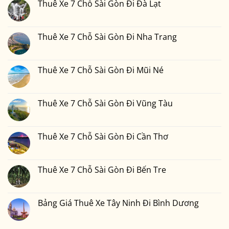
Chỗ
luận
Thuê Xe 7 Chỗ Sài Gòn Đi Đà Lạt
Phan
Sài
ở
Thiết
Gòn
Thuê
Không
2
Đi
Xe
có
Ngày
Đồng
7
bình
1
Nai
Chỗ
luận
Thuê Xe 7 Chỗ Sài Gòn Đi Nha Trang
Đêm
Sài
ở
Bao
Gòn
Thuê
Không
Nhiêu
Đi
Xe
có
Tiền
Bình
7
bình
Tại
Phước
Chỗ
luận
Thuê Xe 7 Chỗ Sài Gòn Đi Mũi Né
Xedulichgiare.vn?
Sài
ở
Gòn
Thuê
Không
Đi
Xe
có
Đà
7
bình
Lạt
Chỗ
luận
Thuê Xe 7 Chỗ Sài Gòn Đi Vũng Tàu
Sài
ở
Gòn
Thuê
Không
Đi
Xe
có
Nha
7
bình
Trang
Chỗ
luận
Thuê Xe 7 Chỗ Sài Gòn Đi Cần Thơ
Sài
ở
Gòn
Thuê
Không
Đi
Xe
có
Mũi
7
bình
Né
Chỗ
luận
Thuê Xe 7 Chỗ Sài Gòn Đi Bến Tre
Sài
ở
Gòn
Thuê
Không
Đi
Xe
có
Vũng
7
bình
Tàu
Chỗ
luận
Bảng Giá Thuê Xe Tây Ninh Đi Bình Dương
Sài
ở
Gòn
Thuê
Không
Đi
Xe
có
Cần
7
bình