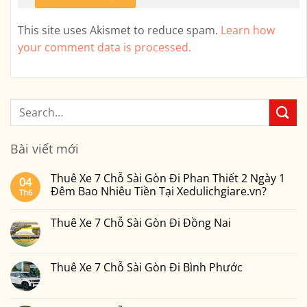
This site uses Akismet to reduce spam.
Learn how
your comment data is processed.
Bài viết mới
Thuê Xe 7 Chỗ Sài Gòn Đi Phan Thiết 2 Ngày 1
04
Đêm Bao Nhiêu Tiền Tại Xedulichgiare.vn?
Th6
Không
có
Thuê Xe 7 Chỗ Sài Gòn Đi Đồng Nai
bình
luận
Không
ở
có
Thuê
bình
Xe
luận
Thuê Xe 7 Chỗ Sài Gòn Đi Bình Phước
7
ở
Chỗ
Thuê
Không
Sài
Xe
có
Gòn
7
bình
Đi