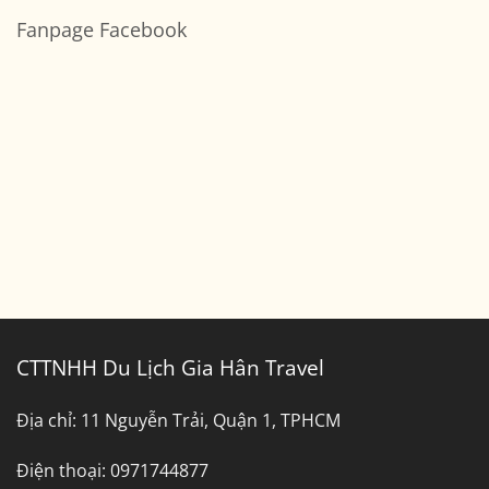
Thơ
Chỗ
luận
Sài
ở
Fanpage Facebook
Gòn
Bảng
Đi
Giá
Bến
Thuê
Tre
Xe
Tây
Ninh
Đi
Bình
Dương
CTTNHH Du Lịch Gia Hân Travel
Địa chỉ:
11 Nguyễn Trải, Quận 1, TPHCM
Điện thoại:
0971744877