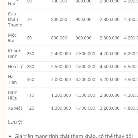
60
700.000
800.000
2.800.000
4.200.
Nai
Cửa
khẩu
70
800.000
900.000
2.800.000
4.300.
Thomo
Mộc
60
800.000
900.000
2.800.000
4.200.
Bài
Khánh
250
2.400.000
2.500.000
4.200.000
6.200.
Bình
Hoa Lư
280
2.500.000
2.600.000
4.500.000
6.500.
Hà
350
3.000.000
3.200.000
5.200.000
7.500.
Tiên
Bình
110
1.200.000
1.300.000
2.800.000
4.300.
Hiệp
Xa Mát
120
1.300.000
1.400.000
3.200.000
4.800.
Lưu ý:
Giá trên mang tính chất tham khảo, có thể thay đổi