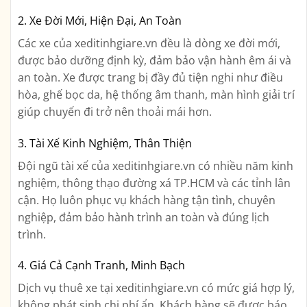
2. Xe Đời Mới, Hiện Đại, An Toàn
Các xe của xeditinhgiare.vn đều là dòng xe đời mới,
được bảo dưỡng định kỳ, đảm bảo vận hành êm ái và
an toàn. Xe được trang bị đầy đủ tiện nghi như điều
hòa, ghế bọc da, hệ thống âm thanh, màn hình giải trí
giúp chuyến đi trở nên thoải mái hơn.
3. Tài Xế Kinh Nghiệm, Thân Thiện
Đội ngũ tài xế của xeditinhgiare.vn có nhiều năm kinh
nghiệm, thông thạo đường xá TP.HCM và các tỉnh lân
cận. Họ luôn phục vụ khách hàng tận tình, chuyên
nghiệp, đảm bảo hành trình an toàn và đúng lịch
trình.
4. Giá Cả Cạnh Tranh, Minh Bạch
Dịch vụ thuê xe tại xeditinhgiare.vn có mức giá hợp lý,
không phát sinh chi phí ẩn. Khách hàng sẽ được báo