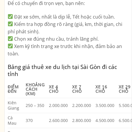
Để có chuyến đi trọn vẹn, bạn nên:
Đặt xe sớm
, nhất là dịp lễ, Tết hoặc cuối tuần.
Kiểm tra hợp đồng rõ ràng
(giá, km, thời gian, chi
phí phát sinh).
Chọn xe đúng nhu cầu
, tránh lãng phí.
Xem kỹ tình trạng xe trước khi nhận
, đảm bảo an
toàn.
Bảng giá thuê xe du lịch tại Sài Gòn đi các
tỉnh
KHOẢNG
ĐIỂM
XE 4
XE 7
XE 16
XE 29
CÁCH
ĐẾN
CHỖ
CHỖ
CHỖ
CHỖ
(KM)
Kiên
250 – 350
2.000.000
2.200.000
3.500.000
5.500.
Giang
Cà
370
2.600.000
2.800.000
4.500.000
6.500.
Mau