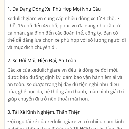
1. Đa Dạng Dòng Xe, Phù Hợp Mọi Nhu Cầu
xedulichgiare.vn cung cấp nhiều dòng xe từ 4 chỗ, 7
chỗ, 16 chỗ đến 45 chỗ, phục vụ đa dạng nhu cầu từ
cá nhân, gia đình đến các đoàn thể, công ty. Bạn có
thể dễ dàng lựa chọn xe phù hợp với số lượng người đi
và mục đích chuyến đi.
2. Xe Đời Mới, Hiện Đại, An Toàn
Các xe của xedulichgiare.vn đều là dòng xe đời mới,
được bảo dưỡng định kỳ, đảm bảo vận hành êm ái và
an toàn. Xe được trang bị đầy đủ tiện nghi như điều
hòa, ghế bọc da, hệ thống âm thanh, màn hình giải trí
giúp chuyến đi trở nên thoải mái hơn.
3. Tài Xế Kinh Nghiệm, Thân Thiện
Đội ngũ tài xế của xedulichgiare.vn có nhiều năm kinh
nghiệm, thông thạo đường xá TP.HCM và các tỉnh lân