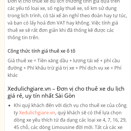
Đơn vị cho thuê xe du lịch thường tính giá dựa trên
các yếu tố loại xe, số ngày thuê xe, số km sử dụng
trong lịch trình, có tài xế ăn nghỉ theo đoàn hay tự túc,
và bạn có lấy hoá đơn VAT hay không. Việc tính giá
thuê xe sẽ rất đơn giản khi đã thống kê được các
thông tin trên.
Công thức tính giá thuê xe ô tô
Giá thuê xe = Tiền xăng dầu + lương tài xế + phí cầu
đường + Phí khấu trừ giá trị xe + Phí dịch vụ xe + Phí
khác
Xedulichgiare.vn – Đơn vị cho thuê xe du lịch
giá rẻ, uy tín nhất Sài Gòn
Khi quý khách đến với dịch vụ cho thuê xe của công
ty
Xedulichgiare.vn
, quý khách sẽ có thể lựa chọn
dòng xe yêu thích từ đa dạng các loại xe
4, 7, 16, 29,
45 chỗ, các dòng Limousine
đời mới. Tất cả các xe