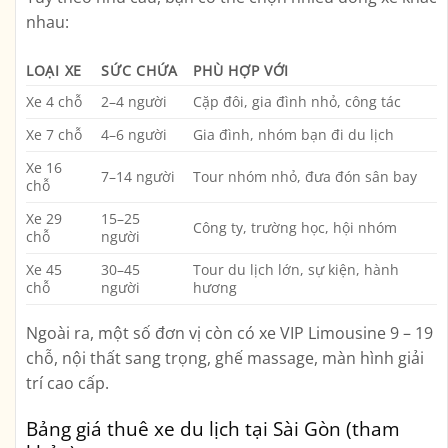
nhau:
LOẠI XE
SỨC CHỨA
PHÙ HỢP VỚI
Xe 4 chỗ
2–4 người
Cặp đôi, gia đình nhỏ, công tác
Xe 7 chỗ
4–6 người
Gia đình, nhóm bạn đi du lịch
Xe 16
7–14 người
Tour nhóm nhỏ, đưa đón sân bay
chỗ
Xe 29
15–25
Công ty, trường học, hội nhóm
chỗ
người
Xe 45
30–45
Tour du lịch lớn, sự kiện, hành
chỗ
người
hương
Ngoài ra, một số đơn vị còn có
xe VIP Limousine
9 – 19
chỗ, nội thất sang trọng, ghế massage, màn hình giải
trí cao cấp.
Bảng giá thuê xe du lịch tại Sài Gòn (tham