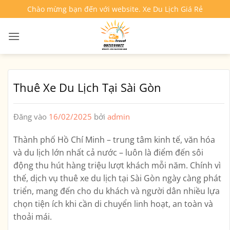
Bỏ
Chào mừng bạn đến với website. Xe Du Lịch Giá Rẻ
qua
nội
dung
Thuê Xe Du Lịch Tại Sài Gòn
Đăng vào
16/02/2025
bởi
admin
Thành phố Hồ Chí Minh – trung tâm kinh tế, văn hóa
và du lịch lớn nhất cả nước – luôn là điểm đến sôi
động thu hút hàng triệu lượt khách mỗi năm. Chính vì
thế,
dịch vụ thuê xe du lịch tại Sài Gòn
ngày càng phát
triển, mang đến cho du khách và người dân nhiều lựa
chọn tiện ích khi cần di chuyển linh hoạt, an toàn và
thoải mái.