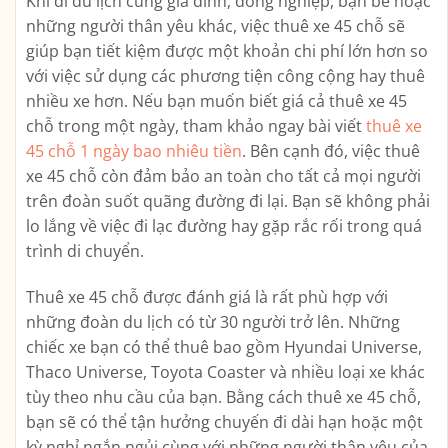
Khi đi du lịch cùng gia đình, đồng nghiệp, bạn bè hoặc
những người thân yêu khác, việc thuê xe 45 chỗ sẽ
giúp bạn tiết kiệm được một khoản chi phí lớn hơn so
với việc sử dụng các phương tiện công cộng hay thuê
nhiều xe hơn. Nếu bạn muốn biết giá cả thuê xe 45
chỗ trong một ngày, tham khảo ngay bài viết
thuê xe
45 chỗ 1 ngày bao nhiêu tiền
. Bên cạnh đó, việc thuê
xe 45 chỗ còn đảm bảo an toàn cho tất cả mọi người
trên đoàn suốt quãng đường đi lại. Bạn sẽ không phải
lo lắng về việc đi lạc đường hay gặp rắc rối trong quá
trình di chuyển.
Thuê xe 45 chỗ được đánh giá là rất phù hợp với
những đoàn du lịch có từ 30 người trở lên. Những
chiếc xe bạn có thể thuê bao gồm Hyundai Universe,
Thaco Universe, Toyota Coaster và nhiều loại xe khác
tùy theo nhu cầu của bạn. Bằng cách thuê xe 45 chỗ,
bạn sẽ có thể tận hưởng chuyến đi dài hạn hoặc một
kỳ nghỉ ngắn ngủi cùng với những người thân yêu của