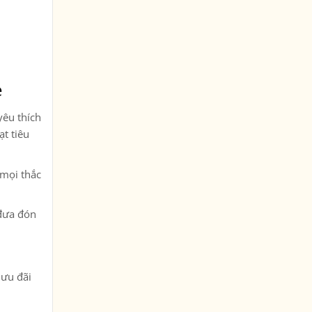
e
yêu thích
ạt tiêu
 mọi thắc
 đưa đón
 ưu đãi