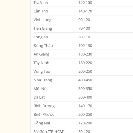
Trà Vinh
120-150
Cần Thơ
140-170
Vĩnh Long
90-120
Tiền Giang
70-100
Long An
80-110
Đồng Tháp
100-130
An Giang
180-230
Tây Ninh
180-220
Vũng Tàu
200-250
Nha Trang
400-450
Mũi Né
300-350
Đà Lạt
350-400
Bình Dương
140-170
Bình Phước
200-250
Đồng Nai
170-200
Sài Gòn (TP.HCM)
80-120