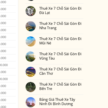
Gòn
Thuê
0.000
Không
Đi
Xe
có
Phan
7
Thuê Xe 7 Chỗ Sài Gòn Đi
bình
0.000
Thiết
Chỗ
luận
Đà Lạt
2
Sài
ở
Ngày
0.000
Gòn
Thuê
Không
1
Đi
Xe
có
Đêm
Đồng
7
0.000
Thuê Xe 7 Chỗ Sài Gòn Đi
bình
Bao
Nai
Chỗ
luận
Nhiêu
Nha Trang
Sài
ở
Tiền
0.000
Gòn
Thuê
Tại
Không
Đi
Xe
Xedulichgiare.vn?
có
0.000
Bình
7
Thuê Xe 7 Chỗ Sài Gòn Đi
bình
Phước
Chỗ
luận
Mũi Né
Sài
0.000
ở
Gòn
Thuê
Không
Đi
Xe
0.000
có
Đà
7
Thuê Xe 7 Chỗ Sài Gòn Đi
bình
Lạt
Chỗ
luận
Vũng Tàu
0.000
Sài
ở
Gòn
Thuê
Không
Đi
00.000
Xe
có
Nha
7
Thuê Xe 7 Chỗ Sài Gòn Đi
bình
Trang
Chỗ
0.000
luận
Cần Thơ
Sài
ở
Gòn
Thuê
Không
00.000
Đi
Xe
có
Mũi
7
Thuê Xe 7 Chỗ Sài Gòn Đi
bình
Né
0.000
Chỗ
luận
Bến Tre
Sài
ở
Gòn
Thuê
0.000
Không
Đi
Xe
có
Vũng
7
Bảng Giá Thuê Xe Tây
bình
0.000
Tàu
Chỗ
luận
Ninh Đi Bình Dương
Sài
ở
0.000
Gòn
Thuê