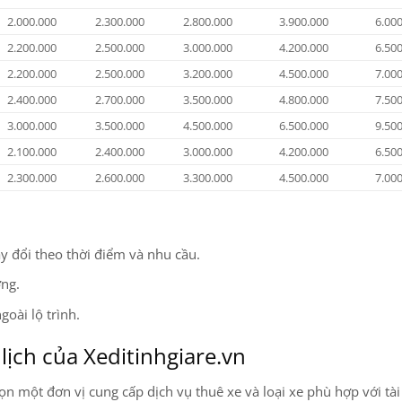
2.000.000
2.300.000
2.800.000
3.900.000
6.00
2.200.000
2.500.000
3.000.000
4.200.000
6.50
2.200.000
2.500.000
3.200.000
4.500.000
7.00
2.400.000
2.700.000
3.500.000
4.800.000
7.50
3.000.000
3.500.000
4.500.000
6.500.000
9.50
2.100.000
2.400.000
3.000.000
4.200.000
6.50
2.300.000
2.600.000
3.300.000
4.500.000
7.00
y đổi theo thời điểm và nhu cầu.
ờng.
oài lộ trình.
lịch của Xeditinhgiare.vn
ọn một đơn vị cung cấp dịch vụ thuê xe và loại xe phù hợp với tài