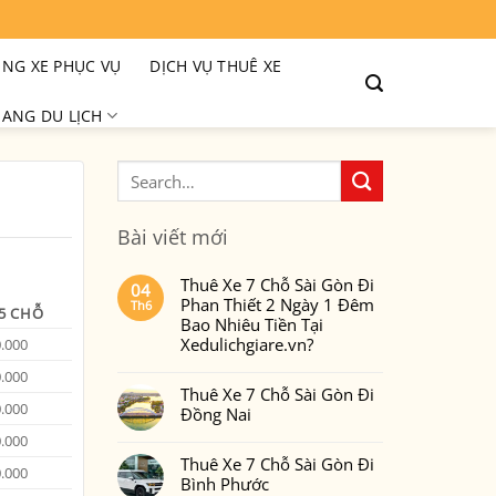
NG XE PHỤC VỤ
DỊCH VỤ THUÊ XE
ANG DU LỊCH
Bài viết mới
Thuê Xe 7 Chỗ Sài Gòn Đi
04
Phan Thiết 2 Ngày 1 Đêm
Th6
45 CHỖ
Bao Nhiêu Tiền Tại
Xedulichgiare.vn?
0.000
Không
0.000
có
Thuê Xe 7 Chỗ Sài Gòn Đi
bình
luận
0.000
Đồng Nai
ở
Thuê
Không
0.000
Xe
có
7
Thuê Xe 7 Chỗ Sài Gòn Đi
bình
0.000
Chỗ
luận
Bình Phước
Sài
ở