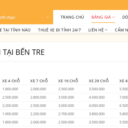
TRANG CHỦ
BẢNG GIÁ
DÒ
anh mục
E TẠI TỈNH NÀO
THUÊ XE ĐI TỈNH 24/7
LIÊN HỆ
CẨM N
 TẠI BẾN TRE
XE 4 CHỖ
XE 7 CHỖ
XE 16 CHỖ
XE 29 CHỖ
XE 
1.800.000
2.000.000
2.500.000
3.500.000
5.50
2.500.000
2.800.000
3.500.000
4.500.000
7.00
2.200.000
2.500.000
3.000.000
4.000.000
6.50
1.900.000
2.200.000
2.700.000
3.800.000
5.80
1.800.000
2.000.000
2.500.000
3.500.000
5.50