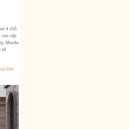
 xe 4 chỗ
e cao cấp
ty, Mazda
 sẽ
 tại Bến