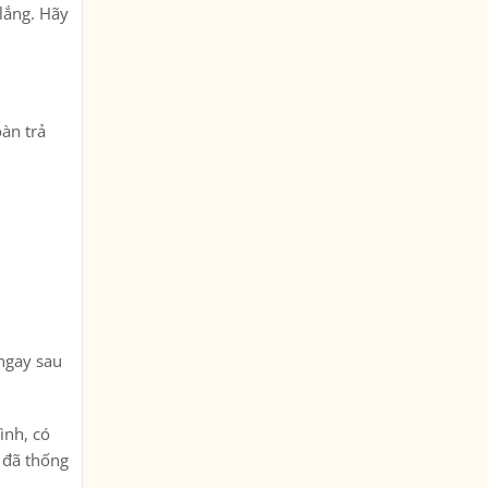
 lắng. Hãy
oàn trả
 ngay sau
ình, có
i đã thống