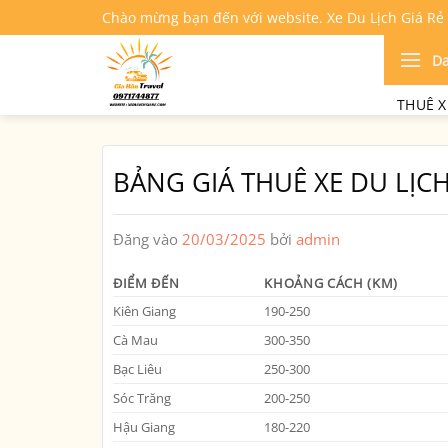
Bỏ
Chào mừng bạn đến với website. Xe Du Lịch Giá Rẻ
qua
nội
D
dung
THUÊ X
BẢNG GIÁ THUÊ XE DU LỊCH
Đăng vào
20/03/2025
bởi
admin
ĐIỂM ĐẾN
KHOẢNG CÁCH (KM)
Kiên Giang
190-250
Cà Mau
300-350
Bạc Liêu
250-300
Sóc Trăng
200-250
Hậu Giang
180-220