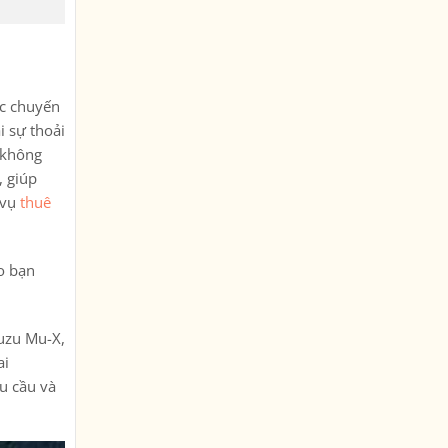
ác chuyến
i sự thoải
, không
, giúp
 vụ
thuê
ho bạn
suzu Mu-X,
ai
hu cầu và