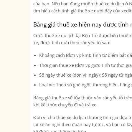
của bạn. Nếu bạn đang muốn thuê xe du lịch ở Bế
tìm hiểu cách tính giá thuê xe dưới đây của xedit
Bảng giá thuê xe hiện nay được tính
Cước thuê xe du lịch tại Bến Tre được bên thuê x
xe, được tính dựa theo các yếu tố sau:
Khoảng cách (đơn vị: km): Tính từ điểm bắt đầ
Thời gian thuê xe (đơn vị: giờ): Tính từ thời g
Số ngày thuê xe (đơn vị: ngày): Số ngày từ ng
Loại xe: Theo số ghế ngồi, thương hiệu, hãn
Bảng giá thuê xe sẽ tùy thuộc vào các yếu tố trê
khi kết thúc chuyến đi và trả xe.
Đơn vị cho thuê xe du lịch thường tính giá dựa tr
tài xế ăn nghỉ theo đoàn hay tự túc, và bạn có lấ
kê được các thông tin trên.