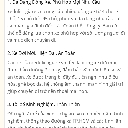
1. Đa Dạng Dòng Xe, Phù Hợp Mọi Nhu Cầu
xedulichgiare.vn cung cấp nhiều dòng xe từ 4 chỗ, 7
chỗ, 16 chỗ đến 45 chỗ, phục vụ đa dạng nhu cầu từ
cá nhân, gia đình đến các đoàn thể, công ty. Bạn có
thể dễ dàng lựa chọn xe phù hợp với số lượng người đi
và mục đích chuyến đi.
2. Xe Đời Mới, Hiện Đại, An Toàn
Các xe của xedulichgiare.vn đều là dòng xe đời mới,
được bảo dưỡng định kỳ, đảm bảo vận hành êm ái và
an toàn. Xe được trang bị đầy đủ tiện nghi như điều
hòa, ghế bọc da, hệ thống âm thanh, màn hình giải trí
giúp chuyến đi trở nên thoải mái hơn.
3. Tài Xế Kinh Nghiệm, Thân Thiện
Đội ngũ tài xế của xedulichgiare.vn có nhiều năm kinh
nghiệm, thông thạo đường xá TP.HCM và các tỉnh lân
cận. Họ luôn phục vụ khách hàng tận tình, chuyên