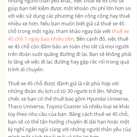
những người thân yêu khác, việc thuê xe 45 chỗ sẽ
giúp bạn tiết kiệm được một khoản chi phí lớn hơn so
với việc sử dụng các phương tiện công cộng hay thuê
nhiều xe hơn. Nếu bạn muốn biết giá cả thuê xe 45
chỗ trong một ngày, tham khảo ngay bài viết
thuê xe
45 chỗ 1 ngày bao nhiêu tiền
. Bên cạnh đó, việc thuê
xe 45 chỗ còn đảm bảo an toàn cho tất cả mọi người
trên đoàn suốt quãng đường đi lại. Bạn sẽ không phải
lo lắng về việc đi lạc đường hay gặp rắc rối trong quá
trình di chuyển.
Thuê xe 45 chỗ được đánh giá là rất phù hợp với
những đoàn du lịch có từ 30 người trở lên. Những
chiếc xe bạn có thể thuê bao gồm Hyundai Universe,
Thaco Universe, Toyota Coaster và nhiều loại xe khác
tùy theo nhu cầu của bạn. Bằng cách thuê xe 45 chỗ,
bạn sẽ có thể tận hưởng chuyến đi dài hạn hoặc một
kỳ nghỉ ngắn ngủi cùng với những người thân yêu của
mình một cách thoải mái và tiện lợi hơn.