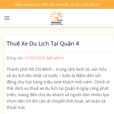
Bỏ
Chào mừng bạn đến với website. Xe Du Lịch Giá Rẻ
qua
nội
dung
Thuê Xe Du Lịch Tại Quận 4
Đăng vào
15/02/2025
bởi
admin
Thành phố Hồ Chí Minh – trung tâm kinh tế, văn hóa
và du lịch lớn nhất cả nước – luôn là điểm đến sôi
động thu hút hàng triệu lượt khách mỗi năm. Chính vì
thế,
dịch vụ thuê xe du lịch tại Quận 4
ngày càng phát
triển, mang đến cho du khách và người dân nhiều lựa
chọn tiện ích khi cần di chuyển linh hoạt, an toàn và
thoải mái.