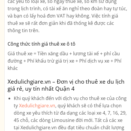
các yếu tố loại xe, số ngày thuê xe, số km sử dụng
trong lịch trình, có tài xế ăn nghỉ theo đoàn hay tự túc,
và bạn có lấy hoá đơn VAT hay không. Việc tính giá
thuê xe sẽ rất đơn giản khi đã thống kê được các
thông tin trên.
Công thức tính giá thuê xe ô tô
Giá thuê xe = Tiền xăng dầu + lương tài xế + phí cầu
đường + Phí khấu trừ giá trị xe + Phí dịch vụ xe + Phí
khác
Xedulichgiare.vn – Đơn vị cho thuê xe du lịch
giá rẻ, uy tín nhất Quận 4
Khi quý khách đến với dịch vụ cho thuê xe của công
ty
Xedulichgiare.vn
, quý khách sẽ có thể lựa chọn
dòng xe yêu thích từ đa dạng các loại xe
4, 7, 16, 29,
45 chỗ, các dòng Limousine
đời mới. Tất cả các xe
tại Xedulichgiare.vn đều đạt tiêu chuẩn chất lượng