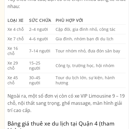
nhau:
LOẠI XE
SỨC CHỨA
PHÙ HỢP VỚI
Xe 4 chỗ
2–4 người
Cặp đôi, gia đình nhỏ, công tác
Xe 7 chỗ
4–6 người
Gia đình, nhóm bạn đi du lịch
Xe 16
7–14 người
Tour nhóm nhỏ, đưa đón sân bay
chỗ
Xe 29
15–25
Công ty, trường học, hội nhóm
chỗ
người
Xe 45
30–45
Tour du lịch lớn, sự kiện, hành
chỗ
người
hương
Ngoài ra, một số đơn vị còn có
xe VIP Limousine
9 – 19
chỗ, nội thất sang trọng, ghế massage, màn hình giải
trí cao cấp.
Bảng giá thuê xe du lịch tại Quận 4 (tham