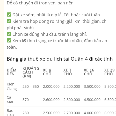
Để có chuyến đi trọn vẹn, bạn nên:
Đặt xe sớm
, nhất là dịp lễ, Tết hoặc cuối tuần.
Kiểm tra hợp đồng rõ ràng
(giá, km, thời gian, chi
phí phát sinh).
Chọn xe đúng nhu cầu
, tránh lãng phí.
Xem kỹ tình trạng xe trước khi nhận
, đảm bảo an
toàn.
Bảng giá thuê xe du lịch tại Quận 4 đi các tỉnh
KHOẢNG
ĐIỂM
XE 4
XE 7
XE 16
XE 29
CÁCH
ĐẾN
CHỖ
CHỖ
CHỖ
CHỖ
(KM)
Kiên
250 – 350
2.000.000
2.200.000
3.500.000
5.500.
Giang
Cà
370
2.600.000
2.800.000
4.500.000
6.500.
Mau
Bạc
280
2.500.000
2.700.000
4.000.000
6.000.
Liêu