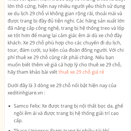
lớn thô cứng, hiện nay nhiều người yêu thích sử dụng
xe du lịch 29 chỗ vì không gian rộng rãi, thoải mái và
được trang bị đầy đủ tiện nghi. Các hãng sản xuất lớn
đã nâng cấp công nghệ, trang bị hệ thống treo và lốp
xe tốt hơn để mang lại cảm giác êm ái dù xe chở đầy
khách. Xe 29 chỗ phù hợp cho các chuyến đi du lịch,
tour, đám cưới, sự kiện của đoàn đông người. Với chi
phí thuê xe 29 chỗ cũng rất phải chăng. Nếu bạn
muốn biết thêm về giá cả hợp lý cho thuê xe 29 chỗ,
hãy tham khảo bài viết
thuê xe 29 chỗ giá rẻ
Dưới đây là 3 dòng xe 29 chỗ nổi bật hiện nay của
xeditinhgiare.vn :
Samco Felix: Xe được trang bị nội thất bọc da, ghế
ngồi êm ái và được trang bị hệ thống giải trí cao
cấp.
Thaco Universe: Được trang bị nhiều túi khí,