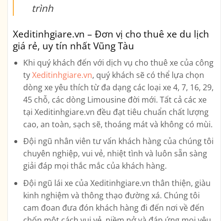
trình
Xeditinhgiare.vn – Đơn vị cho thuê xe du lịch
giá rẻ, uy tín nhất Vũng Tàu
Khi quý khách đến với dịch vụ cho thuê xe của công
ty
Xeditinhgiare.vn
, quý khách sẽ có thể lựa chọn
dòng xe yêu thích từ đa dạng các loại xe
4, 7, 16, 29,
45 chỗ, các dòng Limousine
đời mới. Tất cả các xe
tại Xeditinhgiare.vn đều đạt tiêu chuẩn chất lượng
cao, an toàn, sạch sẽ, thoáng mát và không có mùi.
Đội ngũ nhân viên tư vấn khách hàng của chúng tôi
chuyên nghiệp, vui vẻ, nhiệt tình và luôn sẵn sàng
giải đáp mọi thắc mắc của khách hàng.
Đội ngũ lái xe của Xeditinhgiare.vn thân thiện, giàu
kinh nghiệm và thông thạo đường xá. Chúng tôi
cam đoan đưa đón khách hàng đi đến nơi về đến
chốn một cách vui vẻ, niềm nở và đáp ứng mọi yêu