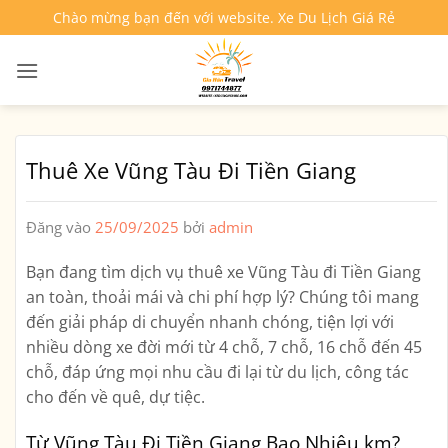
Bỏ
Chào mừng bạn đến với website. Xe Du Lịch Giá Rẻ
qua
nội
dung
Thuê Xe Vũng Tàu Đi Tiền Giang
Đăng vào
25/09/2025
bởi
admin
Bạn đang tìm dịch vụ
thuê xe Vũng Tàu đi Tiền Giang
an toàn, thoải mái và chi phí hợp lý? Chúng tôi mang
đến giải pháp di chuyển nhanh chóng, tiện lợi với
nhiều dòng xe đời mới từ 4 chỗ, 7 chỗ, 16 chỗ đến 45
chỗ, đáp ứng mọi nhu cầu đi lại từ du lịch, công tác
cho đến về quê, dự tiệc.
Từ Vũng Tàu Đi Tiền Giang Bao Nhiêu km?