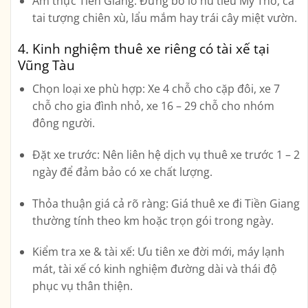
Ẩm thực Tiền Giang:
Đừng bỏ lỡ hủ tiếu Mỹ Tho, cá
tai tượng chiên xù, lẩu mắm hay trái cây miệt vườn.
4. Kinh nghiệm thuê xe riêng có tài xế tại
Vũng Tàu
Chọn loại xe phù hợp:
Xe 4 chỗ cho cặp đôi, xe 7
chỗ cho gia đình nhỏ, xe 16 – 29 chỗ cho nhóm
đông người.
Đặt xe trước:
Nên liên hệ dịch vụ thuê xe trước 1 – 2
ngày để đảm bảo có xe chất lượng.
Thỏa thuận giá cả rõ ràng:
Giá thuê xe đi Tiền Giang
thường tính theo km hoặc trọn gói trong ngày.
Kiểm tra xe & tài xế:
Ưu tiên xe đời mới, máy lạnh
mát, tài xế có kinh nghiệm đường dài và thái độ
phục vụ thân thiện.