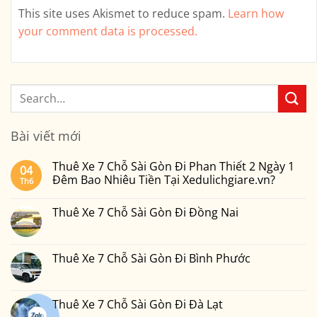
This site uses Akismet to reduce spam.
Learn how
your comment data is processed.
Bài viết mới
Thuê Xe 7 Chỗ Sài Gòn Đi Phan Thiết 2 Ngày 1
04
Đêm Bao Nhiêu Tiền Tại Xedulichgiare.vn?
Th6
Không
có
Thuê Xe 7 Chỗ Sài Gòn Đi Đồng Nai
bình
luận
Không
ở
có
Thuê
bình
Xe
luận
Thuê Xe 7 Chỗ Sài Gòn Đi Bình Phước
7
ở
Chỗ
Thuê
Không
Sài
Xe
có
Gòn
7
bình
Đi
Chỗ
luận
Thuê Xe 7 Chỗ Sài Gòn Đi Đà Lạt
Phan
Sài
ở
Thiết