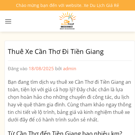
Bỏ
Chào mừng bạn đến với website. Xe Du Lịch Giá Rẻ
qua
nội
dung
Thuê Xe Cần Thơ Đi Tiền Giang
Đăng vào
18/08/2025
bởi
admin
Bạn đang tìm dịch vụ
thuê xe Cần Thơ đi Tiền Giang
an
toàn, tiện lợi với giá cả hợp lý? Đây chắc chắn là lựa
chọn hoàn hảo cho những chuyến đi công tác, du lịch
hay về quê thăm gia đình. Cùng tham khảo ngay thông
tin chi tiết về lộ trình, bảng giá và kinh nghiệm thuê xe
dưới đây để có hành trình suôn sẻ nhất.
Từ Cần Thơ đến Tiền Giang bao nhiêu km?