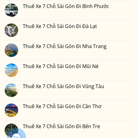
bình
Xe
luận
Thuê Xe 7 Chỗ Sài Gòn Đi Bình Phước
7
ở
Chỗ
Thuê
Không
Sài
Xe
có
Gòn
7
bình
Đi
Chỗ
luận
Thuê Xe 7 Chỗ Sài Gòn Đi Đà Lạt
Phan
Sài
ở
Thiết
Gòn
Thuê
Không
2
Đi
Xe
có
Ngày
Đồng
7
bình
1
Nai
Chỗ
luận
Thuê Xe 7 Chỗ Sài Gòn Đi Nha Trang
Đêm
Sài
ở
Bao
Gòn
Thuê
Không
Nhiêu
Đi
Xe
có
Tiền
Bình
7
bình
Tại
Phước
Chỗ
luận
Thuê Xe 7 Chỗ Sài Gòn Đi Mũi Né
Xedulichgiare.vn?
Sài
ở
Gòn
Thuê
Không
Đi
Xe
có
Đà
7
bình
Lạt
Chỗ
luận
Thuê Xe 7 Chỗ Sài Gòn Đi Vũng Tàu
Sài
ở
Gòn
Thuê
Không
Đi
Xe
có
Nha
7
bình
Trang
Chỗ
luận
Thuê Xe 7 Chỗ Sài Gòn Đi Cần Thơ
Sài
ở
Gòn
Thuê
Không
Đi
Xe
có
Mũi
7
bình
Né
Chỗ
luận
Thuê Xe 7 Chỗ Sài Gòn Đi Bến Tre
Sài
ở
Gòn
Thuê
Không
Đi
Xe
có