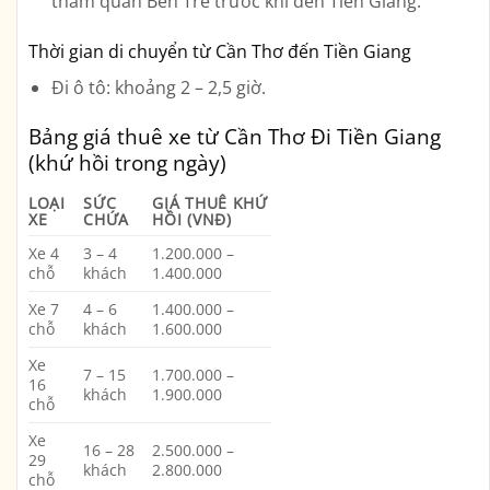
tham quan Bến Tre trước khi đến Tiền Giang.
Thời gian di chuyển từ Cần Thơ đến Tiền Giang
Đi ô tô
: khoảng
2 – 2,5 giờ
.
Bảng giá thuê xe từ Cần Thơ Đi Tiền Giang
(khứ hồi trong ngày)
LOẠI
SỨC
GIÁ THUÊ KHỨ
XE
CHỨA
HỒI (VNĐ)
Xe 4
3 – 4
1.200.000 –
chỗ
khách
1.400.000
Xe 7
4 – 6
1.400.000 –
chỗ
khách
1.600.000
Xe
7 – 15
1.700.000 –
16
khách
1.900.000
chỗ
Xe
16 – 28
2.500.000 –
29
khách
2.800.000
chỗ