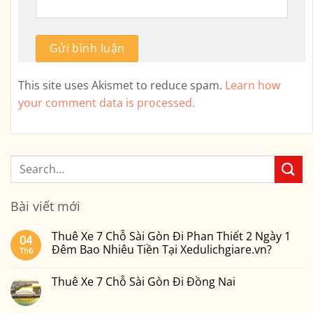
This site uses Akismet to reduce spam.
Learn how
your comment data is processed.
Bài viết mới
Thuê Xe 7 Chỗ Sài Gòn Đi Phan Thiết 2 Ngày 1
04
Đêm Bao Nhiêu Tiền Tại Xedulichgiare.vn?
Th6
Không
có
Thuê Xe 7 Chỗ Sài Gòn Đi Đồng Nai
bình
luận
Không
ở
có
Thuê