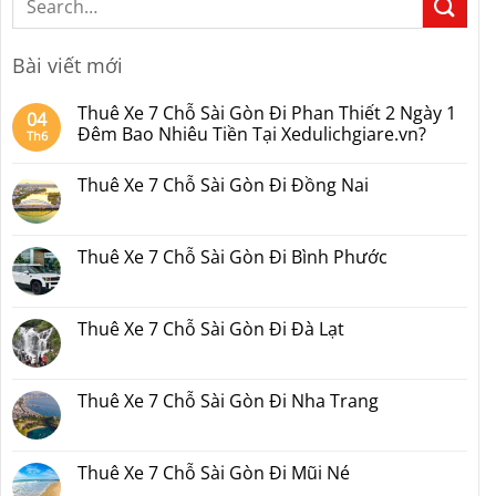
Bài viết mới
Thuê Xe 7 Chỗ Sài Gòn Đi Phan Thiết 2 Ngày 1
04
Đêm Bao Nhiêu Tiền Tại Xedulichgiare.vn?
Th6
Không
có
Thuê Xe 7 Chỗ Sài Gòn Đi Đồng Nai
bình
luận
Không
ở
có
Thuê
bình
Xe
luận
Thuê Xe 7 Chỗ Sài Gòn Đi Bình Phước
7
ở
Chỗ
Thuê
Không
Sài
Xe
có
Gòn
7
bình
Đi
Chỗ
luận
Thuê Xe 7 Chỗ Sài Gòn Đi Đà Lạt
Phan
Sài
ở
Thiết
Gòn
Thuê
Không
2
Đi
Xe
có
Ngày
Đồng
7
bình
1
Nai
Chỗ
luận
Thuê Xe 7 Chỗ Sài Gòn Đi Nha Trang
Đêm
Sài
ở
Bao
Gòn
Thuê
Không
Nhiêu
Đi
Xe
có
Tiền
Bình
7
bình
Tại
Phước
Chỗ
luận
Thuê Xe 7 Chỗ Sài Gòn Đi Mũi Né
Xedulichgiare.vn?
Sài
ở
Gòn
Thuê