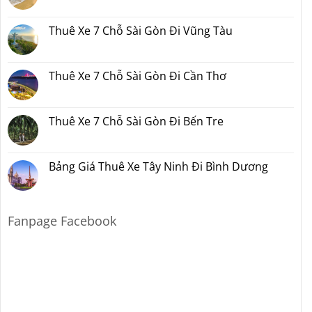
Không
Đi
Xe
có
Đà
7
bình
Lạt
Chỗ
luận
Thuê Xe 7 Chỗ Sài Gòn Đi Vũng Tàu
Sài
ở
Gòn
Thuê
Không
Đi
Xe
có
Nha
7
bình
Trang
Chỗ
luận
Thuê Xe 7 Chỗ Sài Gòn Đi Cần Thơ
Sài
ở
Gòn
Thuê
Không
Đi
Xe
có
Mũi
7
bình
Né
Chỗ
luận
Thuê Xe 7 Chỗ Sài Gòn Đi Bến Tre
Sài
ở
Gòn
Thuê
Không
Đi
Xe
có
Vũng
7
bình
Tàu
Chỗ
luận
Bảng Giá Thuê Xe Tây Ninh Đi Bình Dương
Sài
ở
Gòn
Thuê
Không
Đi
Xe
có
Cần
7
bình
Thơ
Chỗ
luận
Sài
ở
Fanpage Facebook
Gòn
Bảng
Đi
Giá
Bến
Thuê
Tre
Xe
Tây
Ninh
Đi
Bình
Dương