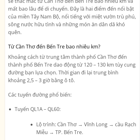
sẽ thắc mắc
từ Cần Thơ đến Bến Tre bao nhiêu km
và
mất bao lâu để di chuyển. Đây là hai điểm đến nổi bật
của miền Tây Nam Bộ, nổi tiếng với miệt vườn trù phú,
sông nước hữu tình và những món ăn dân dã khó
quên.
Từ Cần Thơ đến Bến Tre bao nhiêu km?
Khoảng cách từ trung tâm
thành phố Cần Thơ đến
thành phố Bến Tre
dao động từ
120 – 130 km
tùy cung
đường bạn lựa chọn. Thời gian đi lại trung bình
khoảng
2,5 – 3 giờ
bằng ô tô.
Các tuyến đường phổ biến:
Tuyến QL1A – QL60
:
Lộ trình: Cần Thơ → Vĩnh Long → cầu Rạch
Miễu → TP. Bến Tre.