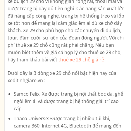
xe du lịch 29 chỗ vì không gian rộng rãi, thoải mái và
được trang bị đầy đủ tiện nghi. Các hãng sản xuất lớn
đã nâng cấp công nghệ, trang bị hệ thống treo và lốp
xe tốt hơn để mang lại cảm giác êm ái dù xe chở đầy
khách. Xe 29 chỗ phù hợp cho các chuyến đi du lịch,
tour, đám cưới, sự kiện của đoàn đông người. Với chi
phí thuê xe 29 chỗ cũng rất phải chăng. Nếu bạn
muốn biết thêm về giá cả hợp lý cho thuê xe 29 chỗ,
hãy tham khảo bài viết
thuê xe 29 chỗ giá rẻ
Dưới đây là 3 dòng xe 29 chỗ nổi bật hiện nay của
xeditinhgiare.vn :
Samco Felix: Xe được trang bị nội thất bọc da, ghế
ngồi êm ái và được trang bị hệ thống giải trí cao
cấp.
Thaco Universe: Được trang bị nhiều túi khí,
camera 360, Internet 4G, Bluetooth để mang đến