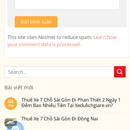
This site uses Akismet to reduce spam.
Learn how
your comment data is processed.
Bài viết mới
Thuê Xe 7 Chỗ Sài Gòn Đi Phan Thiết 2 Ngày 1
04
Đêm Bao Nhiêu Tiền Tại Xedulichgiare.vn?
Th6
Không
có
Thuê Xe 7 Chỗ Sài Gòn Đi Đồng Nai
bình
luận
Không
ở
có