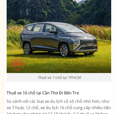
Thuê xe 7 chỗ tại TPHCM
Thuê xe 16 chỗ tại Cần Thơ Đi Bến Tre
So sánh với các loại xe du lịch có số chỗ nhỏ hơn, như
xe 7 hoặc 12 chỗ, xe du lịch 16 chỗ cung cấp nhiều tiện