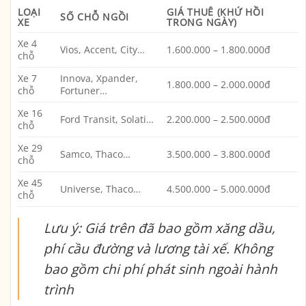
LOẠI
GIÁ THUÊ (KHỨ HỒI
SỐ CHỖ NGỒI
XE
TRONG NGÀY)
Xe 4
Vios, Accent, City…
1.600.000 – 1.800.000đ
chỗ
Xe 7
Innova, Xpander,
1.800.000 – 2.000.000đ
chỗ
Fortuner…
Xe 16
Ford Transit, Solati…
2.200.000 – 2.500.000đ
chỗ
Xe 29
Samco, Thaco…
3.500.000 – 3.800.000đ
chỗ
Xe 45
Universe, Thaco…
4.500.000 – 5.000.000đ
chỗ
Lưu ý: Giá trên đã bao gồm xăng dầu,
phí cầu đường và lương tài xế. Không
bao gồm chi phí phát sinh ngoài hành
trình