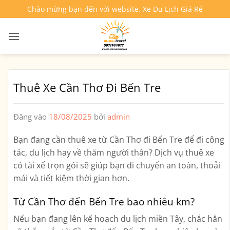
Bỏ
Chào mừng bạn đến với website. Xe Du Lịch Giá Rẻ
qua
nội
dung
Thuê Xe Cần Thơ Đi Bến Tre
Đăng vào
18/08/2025
bởi
admin
Bạn đang cần thuê xe từ
Cần Thơ đi Bến Tre
để đi công
tác, du lịch hay về thăm người thân? Dịch vụ thuê xe
có tài xế trọn gói sẽ giúp bạn di chuyển an toàn, thoải
mái và tiết kiệm thời gian hơn.
Từ Cần Thơ đến Bến Tre bao nhiêu km?
Nếu bạn đang lên kế hoạch du lịch miền Tây, chắc hẳn