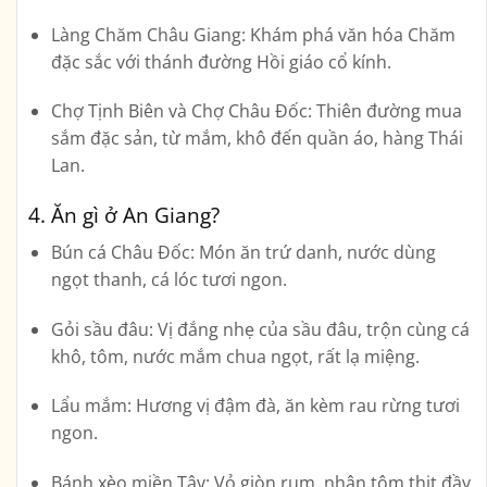
Làng Chăm Châu Giang
: Khám phá văn hóa Chăm
đặc sắc với thánh đường Hồi giáo cổ kính.
Chợ Tịnh Biên và Chợ Châu Đốc
: Thiên đường mua
sắm đặc sản, từ mắm, khô đến quần áo, hàng Thái
Lan.
4. Ăn gì ở An Giang?
Bún cá Châu Đốc
: Món ăn trứ danh, nước dùng
ngọt thanh, cá lóc tươi ngon.
Gỏi sầu đâu
: Vị đắng nhẹ của sầu đâu, trộn cùng cá
khô, tôm, nước mắm chua ngọt, rất lạ miệng.
Lẩu mắm
: Hương vị đậm đà, ăn kèm rau rừng tươi
ngon.
Bánh xèo miền Tây
: Vỏ giòn rụm, nhân tôm thịt đầy