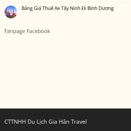
Vũng
7
bình
Tàu
Chỗ
luận
Bảng Giá Thuê Xe Tây Ninh Đi Bình Dương
Sài
ở
Gòn
Thuê
Không
Đi
Xe
có
Cần
7
bình
Thơ
Chỗ
luận
Sài
ở
Fanpage Facebook
Gòn
Bảng
Đi
Giá
Bến
Thuê
Tre
Xe
Tây
Ninh
Đi
Bình
Dương
CTTNHH Du Lịch Gia Hân Travel