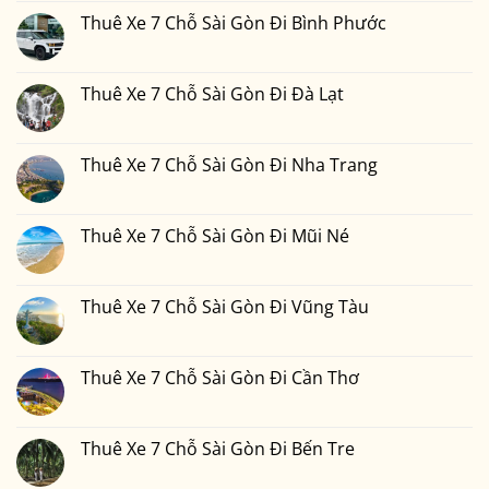
bình
Xe
luận
Thuê Xe 7 Chỗ Sài Gòn Đi Bình Phước
7
ở
Chỗ
Thuê
Không
Sài
Xe
có
Gòn
7
bình
Đi
Chỗ
luận
Thuê Xe 7 Chỗ Sài Gòn Đi Đà Lạt
Phan
Sài
ở
Thiết
Gòn
Thuê
Không
2
Đi
Xe
có
Ngày
Đồng
7
bình
1
Nai
Chỗ
luận
Thuê Xe 7 Chỗ Sài Gòn Đi Nha Trang
Đêm
Sài
ở
Bao
Gòn
Thuê
Không
Nhiêu
Đi
Xe
có
Tiền
Bình
7
bình
Tại
Phước
Chỗ
luận
Thuê Xe 7 Chỗ Sài Gòn Đi Mũi Né
Xedulichgiare.vn?
Sài
ở
Gòn
Thuê
Không
Đi
Xe
có
Đà
7
bình
Lạt
Chỗ
luận
Thuê Xe 7 Chỗ Sài Gòn Đi Vũng Tàu
Sài
ở
Gòn
Thuê
Không
Đi
Xe
có
Nha
7
bình
Trang
Chỗ
luận
Thuê Xe 7 Chỗ Sài Gòn Đi Cần Thơ
Sài
ở
Gòn
Thuê
Không
Đi
Xe
có
Mũi
7
bình
Né
Chỗ
luận
Thuê Xe 7 Chỗ Sài Gòn Đi Bến Tre
Sài
ở
Gòn
Thuê
Không
Đi
Xe
có