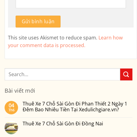
This site uses Akismet to reduce spam.
Learn how
your comment data is processed.
Bài viết mới
Thuê Xe 7 Chỗ Sài Gòn Đi Phan Thiết 2 Ngày 1
04
Đêm Bao Nhiêu Tiền Tại Xedulichgiare.vn?
Th6
Không
có
Thuê Xe 7 Chỗ Sài Gòn Đi Đồng Nai
bình
luận
Không
ở
có
Thuê