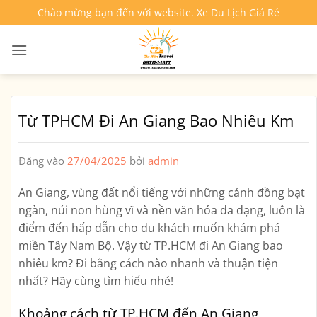
Bỏ
Chào mừng bạn đến với website. Xe Du Lịch Giá Rẻ
qua
nội
dung
Từ TPHCM Đi An Giang Bao Nhiêu Km
Đăng vào
27/04/2025
bởi
admin
An Giang, vùng đất nổi tiếng với những cánh đồng bạt
ngàn, núi non hùng vĩ và nền văn hóa đa dạng, luôn là
điểm đến hấp dẫn cho du khách muốn khám phá
miền Tây Nam Bộ. Vậy từ TP.HCM đi An Giang bao
nhiêu km? Đi bằng cách nào nhanh và thuận tiện
nhất? Hãy cùng tìm hiểu nhé!
Khoảng cách từ TP.HCM đến An Giang