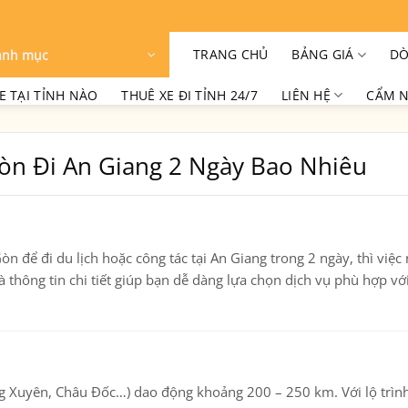
TRANG CHỦ
BẢNG GIÁ
DÒ
anh mục
E TẠI TỈNH NÀO
THUÊ XE ĐI TỈNH 24/7
LIÊN HỆ
CẨM N
Gòn Đi An Giang 2 Ngày Bao Nhiêu
n để đi du lịch hoặc công tác tại An Giang trong 2 ngày, thì việc
là thông tin chi tiết giúp bạn dễ dàng lựa chọn dịch vụ phù hợp vớ
ng Xuyên, Châu Đốc…) dao động khoảng
200 – 250 km
. Với lộ trì