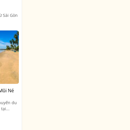
ừ Sài Gòn
 Mũi Né
huyến du
tại...