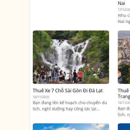
Nai
17/12/2
Nhu c
Nai ng
Thuê Xe 7 Chỗ Sài Gòn Đi Đà Lạt
Thuê 
Tran
16/11/2025
Bạn đang lên kế hoạch cho chuyến du
16/11/2
Bạn đ
lịch, nghỉ dưỡng hay công tác tại...
lịch, 