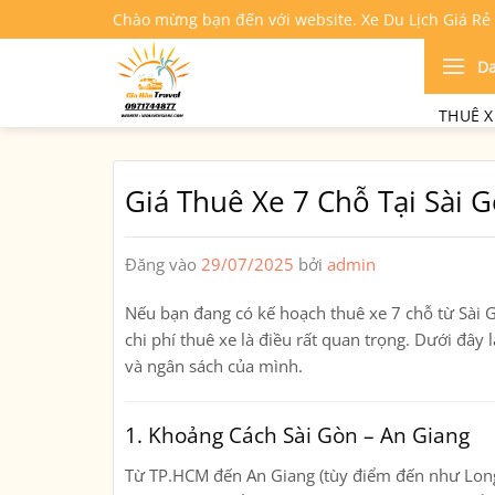
Bỏ
Chào mừng bạn đến với website. Xe Du Lịch Giá Rẻ
qua
nội
D
dung
THUÊ X
Giá Thuê Xe 7 Chỗ Tại Sài 
Đăng vào
29/07/2025
bởi
admin
Nếu bạn đang có kế hoạch thuê xe 7 chỗ từ Sài Gò
chi phí thuê xe là điều rất quan trọng. Dưới đây 
và ngân sách của mình.
1. Khoảng Cách Sài Gòn – An Giang
Từ TP.HCM đến An Giang (tùy điểm đến như Lo