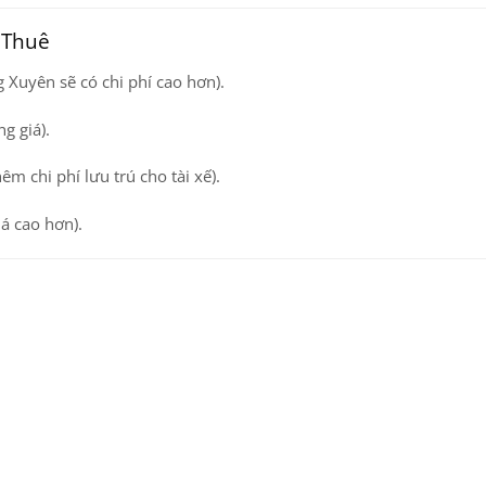
 Thuê
Xuyên sẽ có chi phí cao hơn).
g giá).
hêm chi phí lưu trú cho tài xế).
iá cao hơn).