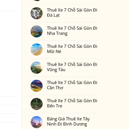
Gòn
Thuê
Không
Đi
Xe
có
Phan
7
Thuê Xe 7 Chỗ Sài Gòn Đi
bình
Thiết
Chỗ
luận
Đà Lạt
2
Sài
ở
Ngày
Gòn
Thuê
Không
1
Đi
Xe
có
Đêm
Đồng
7
Thuê Xe 7 Chỗ Sài Gòn Đi
bình
Bao
Nai
Chỗ
luận
Nhiêu
Nha Trang
Sài
ở
Tiền
Gòn
Thuê
Tại
Không
Đi
Xe
Xedulichgiare.vn?
có
Bình
7
Thuê Xe 7 Chỗ Sài Gòn Đi
bình
Phước
Chỗ
luận
Mũi Né
Sài
ở
Gòn
Thuê
Không
Đi
Xe
có
Đà
7
Thuê Xe 7 Chỗ Sài Gòn Đi
bình
Lạt
Chỗ
luận
Vũng Tàu
Sài
ở
Gòn
Thuê
Không
Đi
Xe
có
Nha
7
Thuê Xe 7 Chỗ Sài Gòn Đi
bình
Trang
Chỗ
luận
Cần Thơ
Sài
ở
Gòn
Thuê
Không
Đi
Xe
có
Mũi
7
Thuê Xe 7 Chỗ Sài Gòn Đi
bình
Né
Chỗ
luận
Bến Tre
Sài
ở
Gòn
Thuê
Không
Đi
Xe
có
Vũng
7
Bảng Giá Thuê Xe Tây
bình
Tàu
Chỗ
luận
Ninh Đi Bình Dương
Sài
ở
Gòn
Thuê