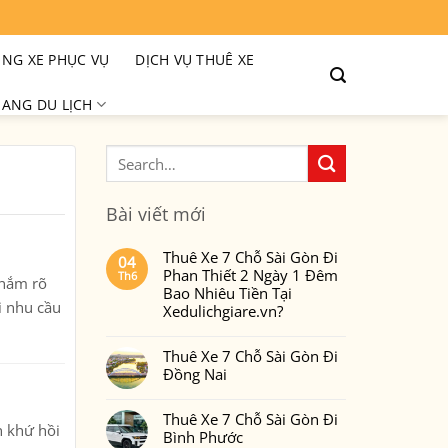
NG XE PHỤC VỤ
DỊCH VỤ THUÊ XE
ANG DU LỊCH
Bài viết mới
Thuê Xe 7 Chỗ Sài Gòn Đi
04
Phan Thiết 2 Ngày 1 Đêm
Th6
 nắm rõ
Bao Nhiêu Tiền Tại
i nhu cầu
Xedulichgiare.vn?
Không
có
Thuê Xe 7 Chỗ Sài Gòn Đi
bình
luận
Đồng Nai
ở
Thuê
Không
Xe
có
7
Thuê Xe 7 Chỗ Sài Gòn Đi
bình
Chỗ
nh khứ hồi
luận
Bình Phước
Sài
ở