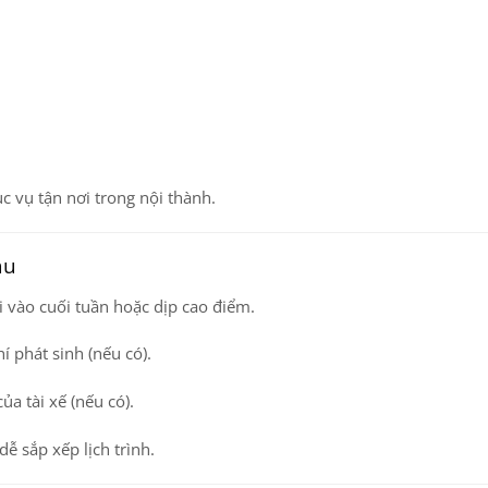
c vụ tận nơi trong nội thành.
àu
đi vào cuối tuần hoặc dịp cao điểm.
phí phát sinh
(nếu có).
của tài xế
(nếu có).
dễ sắp xếp lịch trình.