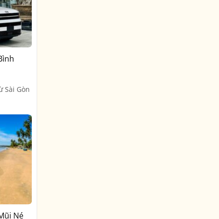
Bình
ừ Sài Gòn
 Mũi Né