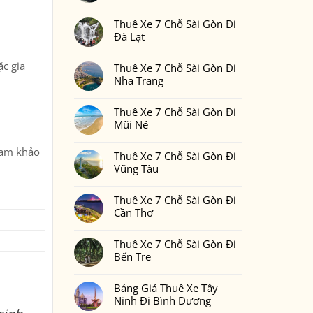
Gòn
Thuê
Không
Đi
Xe
có
Phan
7
Thuê Xe 7 Chỗ Sài Gòn Đi
bình
Thiết
Chỗ
luận
Đà Lạt
2
Sài
ở
Ngày
Gòn
Thuê
Không
1
Đi
Xe
có
Đêm
Đồng
ặc gia
7
Thuê Xe 7 Chỗ Sài Gòn Đi
bình
Bao
Nai
Chỗ
luận
Nhiêu
Nha Trang
Sài
ở
Tiền
Gòn
Thuê
Tại
Không
Đi
Xe
Xedulichgiare.vn?
có
Bình
7
Thuê Xe 7 Chỗ Sài Gòn Đi
bình
Phước
Chỗ
luận
Mũi Né
Sài
ở
Gòn
Thuê
Không
Đi
Xe
có
tham khảo
Đà
7
Thuê Xe 7 Chỗ Sài Gòn Đi
bình
Lạt
Chỗ
luận
Vũng Tàu
Sài
ở
Gòn
Thuê
Không
Đi
Xe
có
Nha
7
Thuê Xe 7 Chỗ Sài Gòn Đi
bình
Trang
Chỗ
luận
Cần Thơ
Sài
ở
Gòn
Thuê
Không
Đi
Xe
có
Mũi
7
Thuê Xe 7 Chỗ Sài Gòn Đi
bình
Né
Chỗ
luận
Bến Tre
Sài
ở
Gòn
Thuê
Không
Đi
Xe
có
Vũng
7
Bảng Giá Thuê Xe Tây
bình
Tàu
Chỗ
luận
Ninh Đi Bình Dương
Sài
ở
Gòn
Thuê