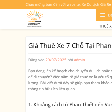
Bỏ
Chào mừng bạn đến với website. Xe Du Lịch Giá Rẻ
qua
nội
D
dung
THUÊ X
Giá Thuê Xe 7 Chỗ Tại Phan
Đăng vào
29/07/2025
bởi
admin
Bạn đang lên kế hoạch cho chuyến du lịch hoặc 
để di chuyển? Việc nắm rõ giá thuê xe là yếu tố 
lượng. Bài viết dưới đây sẽ giúp bạn tham khảo c
thông tin hữu ích liên quan.
1. Khoảng cách từ Phan Thiết đến Vũ