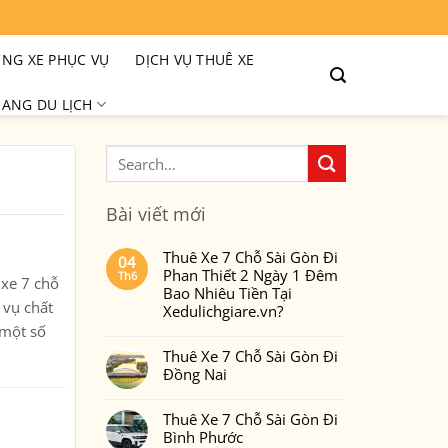
NG XE PHỤC VỤ
DỊCH VỤ THUÊ XE
ANG DU LỊCH
Bài viết mới
Thuê Xe 7 Chỗ Sài Gòn Đi
04
Phan Thiết 2 Ngày 1 Đêm
Th6
 xe 7 chỗ
Bao Nhiêu Tiền Tại
 vụ chất
Xedulichgiare.vn?
một số
Không
có
Thuê Xe 7 Chỗ Sài Gòn Đi
bình
luận
Đồng Nai
ở
Thuê
Không
Xe
có
7
Thuê Xe 7 Chỗ Sài Gòn Đi
bình
Chỗ
luận
Bình Phước
Sài
ở