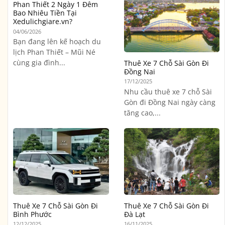
Phan Thiết 2 Ngày 1 Đêm
Bao Nhiêu Tiền Tại
Xedulichgiare.vn?
04/06/2026
Bạn đang lên kế hoạch du
lịch Phan Thiết – Mũi Né
cùng gia đình...
Thuê Xe 7 Chỗ Sài Gòn Đi
Đồng Nai
17/12/2025
Nhu cầu thuê xe 7 chỗ Sài
Gòn đi Đồng Nai ngày càng
tăng cao,...
Thuê Xe 7 Chỗ Sài Gòn Đi
Thuê Xe 7 Chỗ Sài Gòn Đi
Bình Phước
Đà Lạt
12/12/2025
16/11/2025