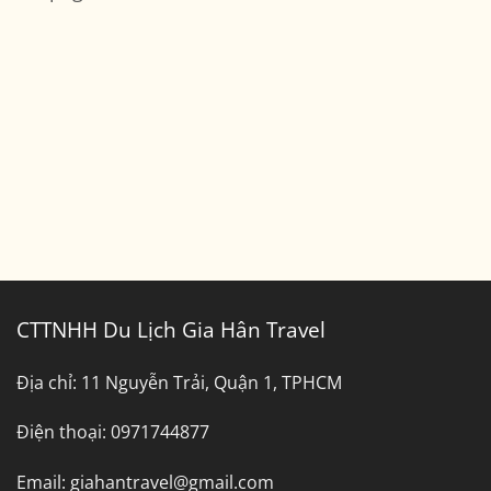
Đi
Giá
Bến
Thuê
Tre
Xe
Tây
Ninh
Đi
Bình
Dương
CTTNHH Du Lịch Gia Hân Travel
Địa chỉ:
11 Nguyễn Trải, Quận 1, TPHCM
Điện thoại:
0971744877
Email:
giahantravel@gmail.com