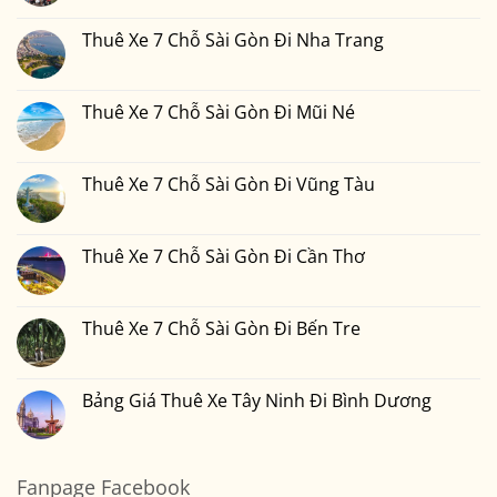
Đi
Xe
có
Ngày
Đồng
7
bình
1
Nai
Chỗ
luận
Thuê Xe 7 Chỗ Sài Gòn Đi Nha Trang
Đêm
Sài
ở
Bao
Gòn
Thuê
Không
Nhiêu
Đi
Xe
có
Tiền
Bình
7
bình
Tại
Phước
Chỗ
luận
Thuê Xe 7 Chỗ Sài Gòn Đi Mũi Né
Xedulichgiare.vn?
Sài
ở
Gòn
Thuê
Không
Đi
Xe
có
Đà
7
bình
Lạt
Chỗ
luận
Thuê Xe 7 Chỗ Sài Gòn Đi Vũng Tàu
Sài
ở
Gòn
Thuê
Không
Đi
Xe
có
Nha
7
bình
Trang
Chỗ
luận
Thuê Xe 7 Chỗ Sài Gòn Đi Cần Thơ
Sài
ở
Gòn
Thuê
Không
Đi
Xe
có
Mũi
7
bình
Né
Chỗ
luận
Thuê Xe 7 Chỗ Sài Gòn Đi Bến Tre
Sài
ở
Gòn
Thuê
Không
Đi
Xe
có
Vũng
7
bình
Tàu
Chỗ
luận
Bảng Giá Thuê Xe Tây Ninh Đi Bình Dương
Sài
ở
Gòn
Thuê
Không
Đi
Xe
có
Cần
7
bình
Thơ
Chỗ
luận
Sài
ở
Fanpage Facebook
Gòn
Bảng