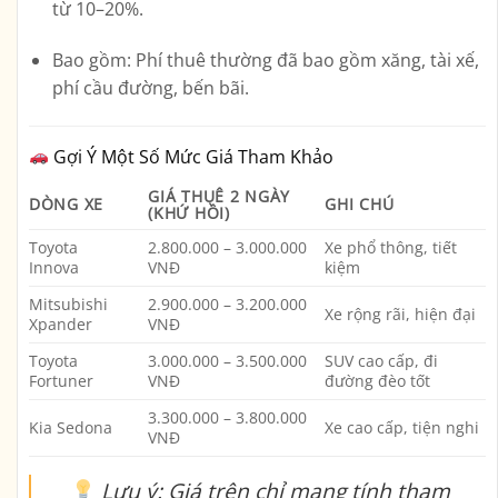
từ 10–20%.
Bao gồm:
Phí thuê thường đã bao gồm xăng, tài xế,
phí cầu đường, bến bãi.
Gợi Ý Một Số Mức Giá Tham Khảo
GIÁ THUÊ 2 NGÀY
DÒNG XE
GHI CHÚ
(KHỨ HỒI)
Toyota
2.800.000 – 3.000.000
Xe phổ thông, tiết
Innova
VNĐ
kiệm
Mitsubishi
2.900.000 – 3.200.000
Xe rộng rãi, hiện đại
Xpander
VNĐ
Toyota
3.000.000 – 3.500.000
SUV cao cấp, đi
Fortuner
VNĐ
đường đèo tốt
3.300.000 – 3.800.000
Kia Sedona
Xe cao cấp, tiện nghi
VNĐ
Lưu ý:
Giá trên chỉ mang tính tham