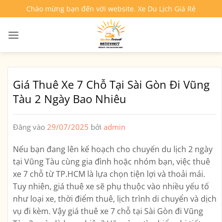
Bỏ
Chào mừng bạn đến với website. Xe Du Lịch Giá Rẻ
qua
nội
dung
Giá Thuê Xe 7 Chỗ Tại Sài Gòn Đi Vũng
Tàu 2 Ngày Bao Nhiêu
Đăng vào
29/07/2025
bởi
admin
Nếu bạn đang lên kế hoạch cho chuyến du lịch 2 ngày
tại Vũng Tàu cùng gia đình hoặc nhóm bạn, việc thuê
xe 7 chỗ từ TP.HCM là lựa chọn tiện lợi và thoải mái.
Tuy nhiên, giá thuê xe sẽ phụ thuộc vào nhiều yếu tố
như loại xe, thời điểm thuê, lịch trình di chuyển và dịch
vụ đi kèm. Vậy
giá thuê xe 7 chỗ tại Sài Gòn đi Vũng