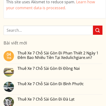
This site uses Akismet to reduce spam.
Learn how
your comment data is processed.
Bài viết mới
Thuê Xe 7 Chỗ Sài Gòn Đi Phan Thiết 2 Ngày 1
04
Đêm Bao Nhiêu Tiền Tại Xedulichgiare.vn?
Th6
Không
có
Thuê Xe 7 Chỗ Sài Gòn Đi Đồng Nai
bình
luận
Không
ở
có
Thuê
bình
Xe
luận
Thuê Xe 7 Chỗ Sài Gòn Đi Bình Phước
7
ở
Chỗ
Thuê
Không
Sài
Xe
có
Gòn
7
bình
Đi
Chỗ
luận
Thuê Xe 7 Chỗ Sài Gòn Đi Đà Lạt
Phan
Sài
ở
Thiết
Gòn
Thuê
Không
2