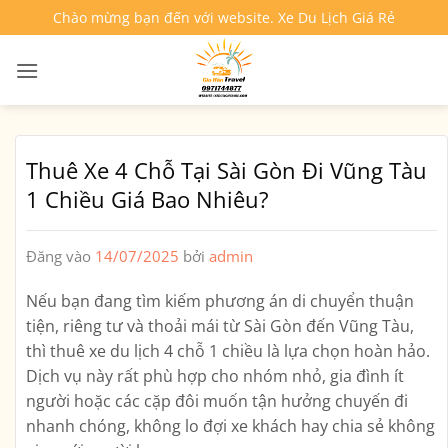
Bỏ
Chào mừng bạn đến với website. Xe Du Lịch Giá Rẻ
qua
nội
dung
Thuê Xe 4 Chỗ Tại Sài Gòn Đi Vũng Tàu
1 Chiều Giá Bao Nhiêu?
Đăng vào
14/07/2025
bởi
admin
Nếu bạn đang tìm kiếm phương án di chuyển thuận
tiện, riêng tư và thoải mái từ Sài Gòn đến Vũng Tàu,
thì
thuê xe du lịch 4 chỗ 1 chiều
là lựa chọn hoàn hảo.
Dịch vụ này rất phù hợp cho nhóm nhỏ, gia đình ít
người hoặc các cặp đôi muốn tận hưởng chuyến đi
nhanh chóng, không lo đợi xe khách hay chia sẻ không