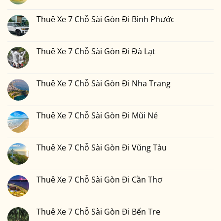
ở
có
Thuê
bình
Xe
luận
Thuê Xe 7 Chỗ Sài Gòn Đi Bình Phước
7
ở
Chỗ
Thuê
Không
Sài
Xe
có
Gòn
7
bình
Đi
Chỗ
luận
Thuê Xe 7 Chỗ Sài Gòn Đi Đà Lạt
Phan
Sài
ở
Thiết
Gòn
Thuê
Không
2
Đi
Xe
có
Ngày
Đồng
7
bình
1
Nai
Chỗ
luận
Thuê Xe 7 Chỗ Sài Gòn Đi Nha Trang
Đêm
Sài
ở
Bao
Gòn
Thuê
Không
Nhiêu
Đi
Xe
có
Tiền
Bình
7
bình
Tại
Phước
Chỗ
luận
Thuê Xe 7 Chỗ Sài Gòn Đi Mũi Né
Xedulichgiare.vn?
Sài
ở
Gòn
Thuê
Không
Đi
Xe
có
Đà
7
bình
Lạt
Chỗ
luận
Thuê Xe 7 Chỗ Sài Gòn Đi Vũng Tàu
Sài
ở
Gòn
Thuê
Không
Đi
Xe
có
Nha
7
bình
Trang
Chỗ
luận
Thuê Xe 7 Chỗ Sài Gòn Đi Cần Thơ
Sài
ở
Gòn
Thuê
Không
Đi
Xe
có
Mũi
7
bình
Né
Chỗ
luận
Thuê Xe 7 Chỗ Sài Gòn Đi Bến Tre
Sài
ở