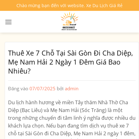
Bỏ
Chào mừng bạn đến với website. Xe Du Lịch Giá Rẻ
qua
nội
dung
Thuê Xe 7 Chỗ Tại Sài Gòn Đi Cha Diệp,
Mẹ Nam Hải 2 Ngày 1 Đêm Giá Bao
Nhiêu?
Đăng vào
07/07/2025
bởi
admin
Du lịch hành hương về miền Tây thăm Nhà Thờ Cha
Diệp (Bạc Liêu) và Mẹ Nam Hải (Sóc Trăng) là một
trong những chuyến đi tâm linh ý nghĩa được nhiều du
khách lựa chọn. Nếu bạn đang tìm dịch vụ
thuê xe 7
chỗ tại Sài Gòn đi Cha Diệp, Mẹ Nam Hải 2 ngày 1 đêm
,