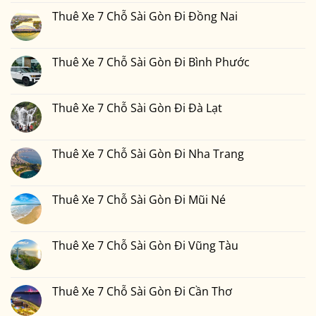
có
Thuê Xe 7 Chỗ Sài Gòn Đi Đồng Nai
bình
luận
Không
ở
có
Thuê
bình
Xe
luận
Thuê Xe 7 Chỗ Sài Gòn Đi Bình Phước
7
ở
Chỗ
Thuê
Không
Sài
Xe
có
Gòn
7
bình
Đi
Chỗ
luận
Thuê Xe 7 Chỗ Sài Gòn Đi Đà Lạt
Phan
Sài
ở
Thiết
Gòn
Thuê
Không
2
Đi
Xe
có
Ngày
Đồng
7
bình
1
Nai
Chỗ
luận
Thuê Xe 7 Chỗ Sài Gòn Đi Nha Trang
Đêm
Sài
ở
Bao
Gòn
Thuê
Không
Nhiêu
Đi
Xe
có
Tiền
Bình
7
bình
Tại
Phước
Chỗ
luận
Thuê Xe 7 Chỗ Sài Gòn Đi Mũi Né
Xedulichgiare.vn?
Sài
ở
Gòn
Thuê
Không
Đi
Xe
có
Đà
7
bình
Lạt
Chỗ
luận
Thuê Xe 7 Chỗ Sài Gòn Đi Vũng Tàu
Sài
ở
Gòn
Thuê
Không
Đi
Xe
có
Nha
7
bình
Trang
Chỗ
luận
Thuê Xe 7 Chỗ Sài Gòn Đi Cần Thơ
Sài
ở
Gòn
Thuê
Không
Đi
Xe
có