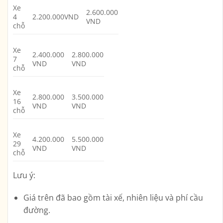
Xe
2.600.000
4
2.200.000VND
VND
chỗ
Xe
2.400.000
2.800.000
7
VND
VND
chỗ
Xe
2.800.000
3.500.000
16
VND
VND
chỗ
Xe
4.200.000
5.500.000
29
VND
VND
chỗ
Lưu ý:
Giá trên đã bao gồm tài xế, nhiên liệu và phí cầu
đường.