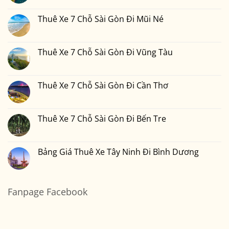
Đi
Xe
có
Tiền
Bình
7
bình
Tại
Phước
Chỗ
luận
Thuê Xe 7 Chỗ Sài Gòn Đi Mũi Né
Xedulichgiare.vn?
Sài
ở
Gòn
Thuê
Không
Đi
Xe
có
Đà
7
bình
Lạt
Chỗ
luận
Thuê Xe 7 Chỗ Sài Gòn Đi Vũng Tàu
Sài
ở
Gòn
Thuê
Không
Đi
Xe
có
Nha
7
bình
Trang
Chỗ
luận
Thuê Xe 7 Chỗ Sài Gòn Đi Cần Thơ
Sài
ở
Gòn
Thuê
Không
Đi
Xe
có
Mũi
7
bình
Né
Chỗ
luận
Thuê Xe 7 Chỗ Sài Gòn Đi Bến Tre
Sài
ở
Gòn
Thuê
Không
Đi
Xe
có
Vũng
7
bình
Tàu
Chỗ
luận
Bảng Giá Thuê Xe Tây Ninh Đi Bình Dương
Sài
ở
Gòn
Thuê
Không
Đi
Xe
có
Cần
7
bình
Thơ
Chỗ
luận
Sài
ở
Fanpage Facebook
Gòn
Bảng
Đi
Giá
Bến
Thuê
Tre
Xe
Tây
Ninh