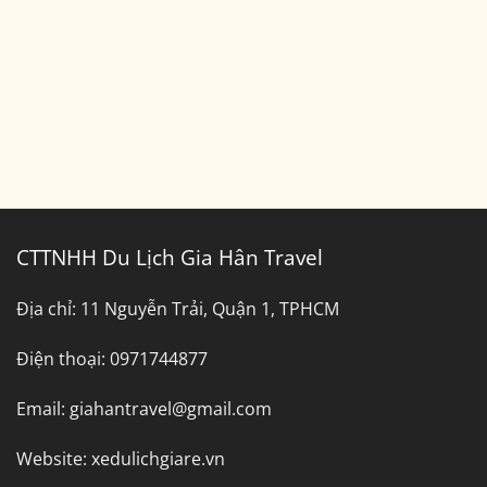
Đi
Bình
Dương
CTTNHH Du Lịch Gia Hân Travel
Địa chỉ:
11 Nguyễn Trải, Quận 1, TPHCM
Điện thoại:
0971744877
Email:
giahantravel@gmail.com
Website:
xedulichgiare.vn