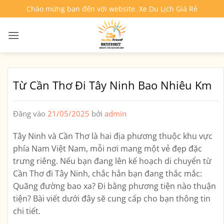
Bỏ
Chào mừng bạn đến với website. Xe Du Lịch Giá Rẻ
qua
nội
dung
Từ Cần Thơ Đi Tây Ninh Bao Nhiêu Km
Đăng vào
21/05/2025
bởi
admin
Tây Ninh và Cần Thơ là hai địa phương thuộc khu vực
phía Nam Việt Nam, mỗi nơi mang một vẻ đẹp đặc
trưng riêng. Nếu bạn đang lên kế hoạch di chuyển từ
Cần Thơ đi Tây Ninh
, chắc hẳn bạn đang thắc mắc:
Quãng đường bao xa? Đi bằng phương tiện nào thuận
tiện?
Bài viết dưới đây sẽ cung cấp cho bạn thông tin
chi tiết.