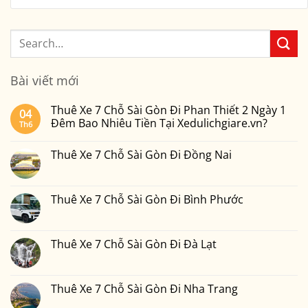
Bài viết mới
Thuê Xe 7 Chỗ Sài Gòn Đi Phan Thiết 2 Ngày 1
04
Đêm Bao Nhiêu Tiền Tại Xedulichgiare.vn?
Th6
Không
có
Thuê Xe 7 Chỗ Sài Gòn Đi Đồng Nai
bình
luận
Không
ở
có
Thuê
bình
Xe
luận
Thuê Xe 7 Chỗ Sài Gòn Đi Bình Phước
7
ở
Chỗ
Thuê
Không
Sài
Xe
có
Gòn
7
bình
Đi
Chỗ
luận
Thuê Xe 7 Chỗ Sài Gòn Đi Đà Lạt
Phan
Sài
ở
Thiết
Gòn
Thuê
Không
2
Đi
Xe
có
Ngày
Đồng
7
bình
1
Nai
Chỗ
luận
Thuê Xe 7 Chỗ Sài Gòn Đi Nha Trang
Đêm
Sài
ở
Bao
Gòn
Thuê
Không
Nhiêu