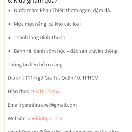
6. Mua gì làm quà?
Nước mắm Phan Thiết
: thơm ngon, đậm đà.
Mực một nắng, cá khô các loại
Thanh long Bình Thuận
Bánh rế, bánh cốm hộc
– đặc sản truyền thống.
Thông tin liên hệ rõ ràng
Địa chỉ:
111 Ngô Gia Tự, Quận 10, TPHCM
Điện thoại:
0901127262
Email:
yennhitravel@gmail.com
Website:
xeditinhgiare.vn
Với những ưu điểm trên,
xeditinhgiare.vn
là sự lựa