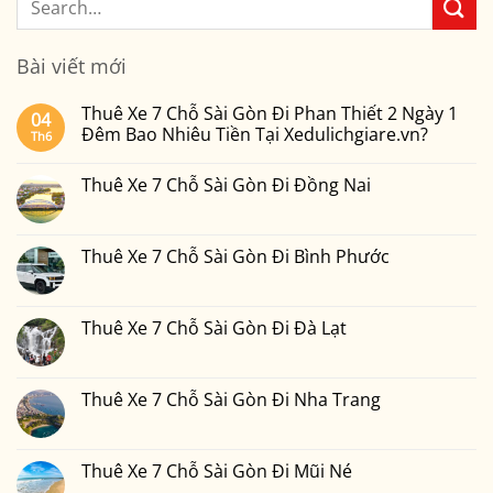
Bài viết mới
Thuê Xe 7 Chỗ Sài Gòn Đi Phan Thiết 2 Ngày 1
04
Đêm Bao Nhiêu Tiền Tại Xedulichgiare.vn?
Th6
Không
có
Thuê Xe 7 Chỗ Sài Gòn Đi Đồng Nai
bình
luận
Không
ở
có
Thuê
bình
Xe
luận
Thuê Xe 7 Chỗ Sài Gòn Đi Bình Phước
7
ở
Chỗ
Thuê
Không
Sài
Xe
có
Gòn
7
bình
Đi
Chỗ
luận
Thuê Xe 7 Chỗ Sài Gòn Đi Đà Lạt
Phan
Sài
ở
Thiết
Gòn
Thuê
Không
2
Đi
Xe
có
Ngày
Đồng
7
bình
1
Nai
Chỗ
luận
Thuê Xe 7 Chỗ Sài Gòn Đi Nha Trang
Đêm
Sài
ở
Bao
Gòn
Thuê
Không
Nhiêu
Đi
Xe
có
Tiền
Bình
7
bình
Tại
Phước
Chỗ
luận
Thuê Xe 7 Chỗ Sài Gòn Đi Mũi Né
Xedulichgiare.vn?
Sài
ở