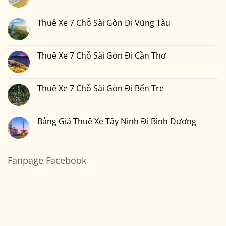
Gòn
Thuê
Không
Đi
Xe
có
Đà
7
bình
Lạt
Chỗ
luận
Thuê Xe 7 Chỗ Sài Gòn Đi Vũng Tàu
Sài
ở
Gòn
Thuê
Không
Đi
Xe
có
Nha
7
bình
Trang
Chỗ
luận
Thuê Xe 7 Chỗ Sài Gòn Đi Cần Thơ
Sài
ở
Gòn
Thuê
Không
Đi
Xe
có
Mũi
7
bình
Né
Chỗ
luận
Thuê Xe 7 Chỗ Sài Gòn Đi Bến Tre
Sài
ở
Gòn
Thuê
Không
Đi
Xe
có
Vũng
7
bình
Tàu
Chỗ
luận
Bảng Giá Thuê Xe Tây Ninh Đi Bình Dương
Sài
ở
Gòn
Thuê
Không
Đi
Xe
có
Cần
7
bình
Thơ
Chỗ
luận
Sài
ở
Fanpage Facebook
Gòn
Bảng
Đi
Giá
Bến
Thuê
Tre
Xe
Tây
Ninh
Đi
Bình
Dương