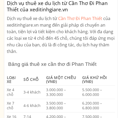
Dịch vụ thuê xe du lịch từ Cần Thơ Đi Phan
Thiết của xeditinhgiare.vn
Dịch vụ thuê xe du lịch từ
Cần Thơ Đi Phan Thiết
của
xeditinhgiare.vn mang đến giải pháp di chuyển an
toàn, tiện lợi và tiết kiệm cho khách hàng. Với đa dạng
các loại xe từ 4 chỗ đến 45 chỗ, chúng tôi đáp ứng mọi
nhu cầu của bạn, dù là đi công tác, du lịch hay thăm
thân.
Bảng giá thuê xe cần thơ đi Phan Thiết
LOẠI
GIÁ MỘT CHIỀU
GIÁ KHỨ HỒI
SỐ CHỖ
XE
(VNĐ)
(VNĐ)
Xe 4
3.000.000 –
5.500.000 –
3-4 khách
chỗ
3.300.000
6.000.000
Xe 7
3.500.000 –
6.200.000 –
4-6 khách
chỗ
3.800.000
6.800.000
Xe 16
7-14
4.200.000 –
7.500.000 –