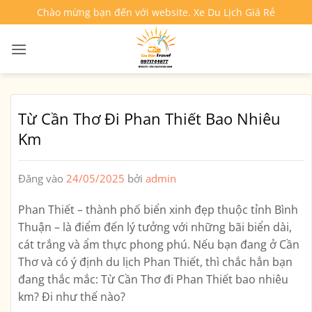
Bỏ
Chào mừng bạn đến với website. Xe Du Lịch Giá Rẻ
qua
nội
dung
Từ Cần Thơ Đi Phan Thiết Bao Nhiêu
Km
Đăng vào
24/05/2025
bởi
admin
Phan Thiết – thành phố biển xinh đẹp thuộc tỉnh Bình
Thuận – là điểm đến lý tưởng với những bãi biển dài,
cát trắng và ẩm thực phong phú. Nếu bạn đang ở Cần
Thơ và có ý định du lịch Phan Thiết, thì chắc hẳn bạn
đang thắc mắc:
Từ Cần Thơ đi Phan Thiết bao nhiêu
km? Đi như thế nào?