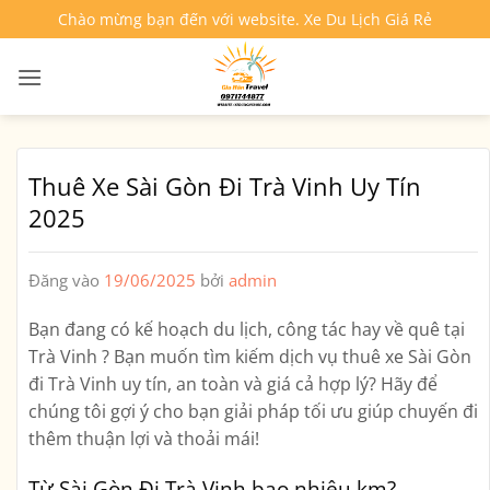
Bỏ
Chào mừng bạn đến với website. Xe Du Lịch Giá Rẻ
qua
nội
dung
Thuê Xe Sài Gòn Đi Trà Vinh Uy Tín
2025
Đăng vào
19/06/2025
bởi
admin
Bạn đang có kế hoạch du lịch, công tác hay về quê tại
Trà Vinh ? Bạn muốn tìm kiếm dịch vụ
thuê xe Sài Gòn
đi Trà Vinh
uy tín, an toàn và giá cả hợp lý? Hãy để
chúng tôi gợi ý cho bạn giải pháp tối ưu giúp chuyến đi
thêm thuận lợi và thoải mái!
Từ Sài Gòn Đi Trà Vinh bao nhiêu km?