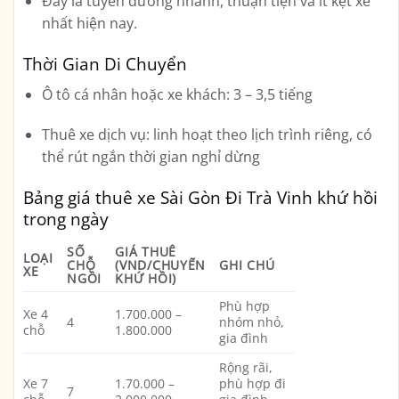
Đây là tuyến đường
nhanh, thuận tiện và ít kẹt xe
nhất hiện nay.
Thời Gian Di Chuyển
Ô tô cá nhân hoặc xe khách
: 3 – 3,5 tiếng
Thuê xe dịch vụ
: linh hoạt theo lịch trình riêng, có
thể rút ngắn thời gian nghỉ dừng
Bảng giá thuê xe Sài Gòn Đi Trà Vinh khứ hồi
trong ngày
SỐ
GIÁ THUÊ
LOẠI
CHỖ
(VND/CHUYẾN
GHI CHÚ
XE
NGỒI
KHỨ HỒI)
Phù hợp
Xe 4
1.700.000 –
4
nhóm nhỏ,
chỗ
1.800.000
gia đình
Rộng rãi,
Xe 7
1.70.000 –
phù hợp đi
7