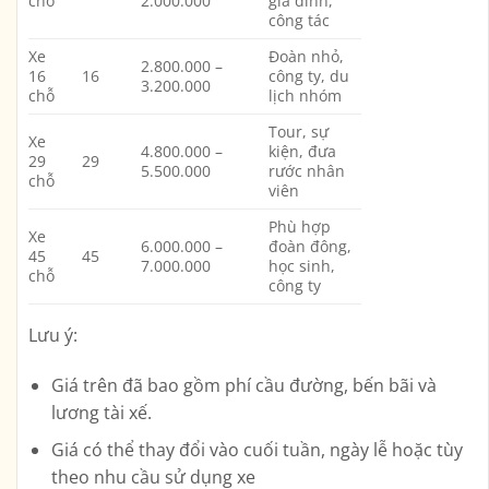
chỗ
2.000.000
gia đình,
công tác
Xe
Đoàn nhỏ,
2.800.000 –
16
16
công ty, du
3.200.000
chỗ
lịch nhóm
Tour, sự
Xe
4.800.000 –
kiện, đưa
29
29
5.500.000
rước nhân
chỗ
viên
Phù hợp
Xe
6.000.000 –
đoàn đông,
45
45
7.000.000
học sinh,
chỗ
công ty
Lưu ý:
Giá trên đã bao gồm phí cầu đường, bến bãi và
lương tài xế.
Giá có thể thay đổi vào cuối tuần, ngày lễ hoặc tùy
theo nhu cầu sử dụng xe