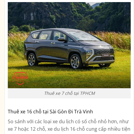
Thuê xe 7 chỗ tại TPHCM
Thuê xe 16 chỗ tại Sài Gòn Đi Trà Vinh
So sánh với các loại xe du lịch có số chỗ nhỏ hơn, như
xe 7 hoặc 12 chỗ, xe du lịch 16 chỗ cung cấp nhiều tiện