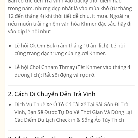
Bạn có thể đến Trà Vinh vào bất kỳ thời điểm nào
trong năm, nhưng đẹp nhất là vào mùa khô (từ
tháng
12 đến tháng 4
) khi thời tiết dễ chịu, ít mưa. Ngoài ra,
nếu muốn trải nghiệm văn hóa Khmer đặc sắc, hãy đi
vào dịp lễ hội như:
Lễ hội Ok Om Bok
(rằm tháng 10 âm lịch): Lễ hội
cúng trăng đặc trưng của người Khmer.
Lễ hội Chol Chnam Thmay
(Tết Khmer vào tháng 4
dương lịch): Rất sôi động và rực rỡ.
2. Cách Di Chuyển Đến Trà Vinh
Dịch Vụ
Thuê Xe Ô Tô Có Tài Xế Tại Sài Gòn
Đi Trà
Vinh, Bạn Sẽ Được Tự Do Về Thời Gian Và Dừng Lại
Các Điểm Du Lịch Check in & Sống Ảo Tùy Thích