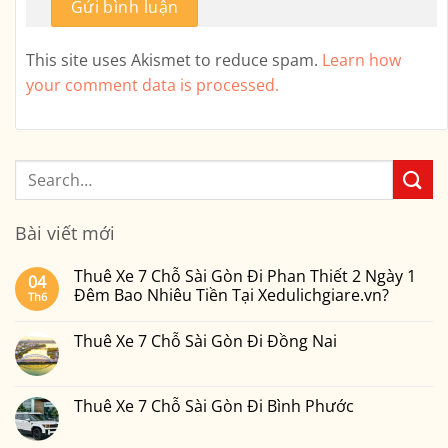
This site uses Akismet to reduce spam.
Learn how
your comment data is processed.
Bài viết mới
Thuê Xe 7 Chỗ Sài Gòn Đi Phan Thiết 2 Ngày 1
04
Đêm Bao Nhiêu Tiền Tại Xedulichgiare.vn?
Th6
Không
có
Thuê Xe 7 Chỗ Sài Gòn Đi Đồng Nai
bình
luận
Không
ở
có
Thuê
bình
Xe
luận
Thuê Xe 7 Chỗ Sài Gòn Đi Bình Phước
7
ở
Chỗ
Thuê
Không
Sài
Xe
có
Gòn