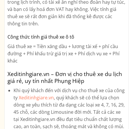
trong lịch trình, có tài xế ăn nghỉ theo đoàn hay tự túc,
và bạn có lấy hoá đơn VAT hay không. Việc tính giá
thuê xe sẽ rất đơn giản khi đã thống kê được các
thông tin trên.
Công thức tính giá thuê xe ô tô
Giá thuê xe = Tiền xăng dầu + lương tài xế + phí cầu
đường + Phí khấu trừ giá trị xe + Phí dịch vụ xe + Phí
khác
Xeditinhgiare.vn – Đơn vị cho thuê xe du lịch
giá rẻ, uy tín nhất Phụng Hiệp
Khi quý khách đến với dịch vụ cho thuê xe của công
ty
Xeditinhgiare.vn
, quý khách sẽ có thể lựa chọn
dòng xe yêu thích từ đa dạng các loại xe
4, 7, 16, 29,
45 chỗ, các dòng Limousine
đời mới. Tất cả các xe
tại Xeditinhgiare.vn đều đạt tiêu chuẩn chất lượng
cao, an toàn, sạch sẽ, thoáng mát và không có mùi.