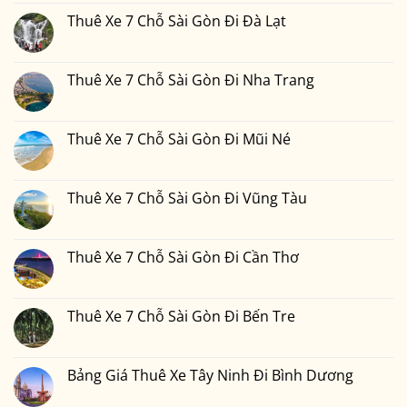
7
bình
Đi
Chỗ
luận
Thuê Xe 7 Chỗ Sài Gòn Đi Đà Lạt
Phan
Sài
ở
Thiết
Gòn
Thuê
Không
2
Đi
Xe
có
Ngày
Đồng
7
bình
1
Nai
Chỗ
luận
Thuê Xe 7 Chỗ Sài Gòn Đi Nha Trang
Đêm
Sài
ở
Bao
Gòn
Thuê
Không
Nhiêu
Đi
Xe
có
Tiền
Bình
7
bình
Tại
Phước
Chỗ
luận
Thuê Xe 7 Chỗ Sài Gòn Đi Mũi Né
Xedulichgiare.vn?
Sài
ở
Gòn
Thuê
Không
Đi
Xe
có
Đà
7
bình
Lạt
Chỗ
luận
Thuê Xe 7 Chỗ Sài Gòn Đi Vũng Tàu
Sài
ở
Gòn
Thuê
Không
Đi
Xe
có
Nha
7
bình
Trang
Chỗ
luận
Thuê Xe 7 Chỗ Sài Gòn Đi Cần Thơ
Sài
ở
Gòn
Thuê
Không
Đi
Xe
có
Mũi
7
bình
Né
Chỗ
luận
Thuê Xe 7 Chỗ Sài Gòn Đi Bến Tre
Sài
ở
Gòn
Thuê
Không
Đi
Xe
có
Vũng
7
bình
Tàu
Chỗ
luận
Bảng Giá Thuê Xe Tây Ninh Đi Bình Dương
Sài
ở
Gòn
Thuê
Không
Đi
Xe
có