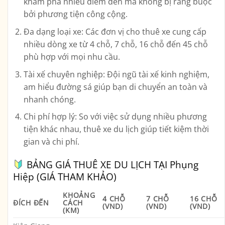
khám phá nhiều điểm đến mà không bị ràng buộc
bởi phương tiện công cộng.
Đa dạng loại xe
: Các đơn vị cho thuê xe cung cấp
nhiều dòng xe từ 4 chỗ, 7 chỗ, 16 chỗ đến 45 chỗ
phù hợp với mọi nhu cầu.
Tài xế chuyên nghiệp
: Đội ngũ tài xế kinh nghiệm,
am hiểu đường sá giúp bạn di chuyển an toàn và
nhanh chóng.
Chi phí hợp lý
: So với việc sử dụng nhiều phương
tiện khác nhau, thuê xe du lịch giúp tiết kiệm thời
gian và chi phí.
BẢNG GIÁ THUÊ XE DU LỊCH TẠI Phụng
Hiệp (GIÁ THAM KHẢO)
KHOẢNG
4 CHỖ
7 CHỖ
16 CHỖ
ĐÍCH ĐẾN
CÁCH
(VND)
(VND)
(VND)
(KM)