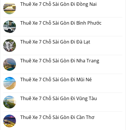
có
Thuê Xe 7 Chỗ Sài Gòn Đi Đồng Nai
bình
luận
Không
ở
có
Thuê
bình
Xe
luận
Thuê Xe 7 Chỗ Sài Gòn Đi Bình Phước
7
ở
Chỗ
Thuê
Không
Sài
Xe
có
Gòn
7
bình
Đi
Chỗ
luận
Thuê Xe 7 Chỗ Sài Gòn Đi Đà Lạt
Phan
Sài
ở
Thiết
Gòn
Thuê
Không
2
Đi
Xe
có
Ngày
Đồng
7
bình
1
Nai
Chỗ
luận
Thuê Xe 7 Chỗ Sài Gòn Đi Nha Trang
Đêm
Sài
ở
Bao
Gòn
Thuê
Không
Nhiêu
Đi
Xe
có
Tiền
Bình
7
bình
Tại
Phước
Chỗ
luận
Thuê Xe 7 Chỗ Sài Gòn Đi Mũi Né
Xedulichgiare.vn?
Sài
ở
Gòn
Thuê
Không
Đi
Xe
có
Đà
7
bình
Lạt
Chỗ
luận
Thuê Xe 7 Chỗ Sài Gòn Đi Vũng Tàu
Sài
ở
Gòn
Thuê
Không
Đi
Xe
có
Nha
7
bình
Trang
Chỗ
luận
Thuê Xe 7 Chỗ Sài Gòn Đi Cần Thơ
Sài
ở
Gòn
Thuê
Không
Đi
Xe
có