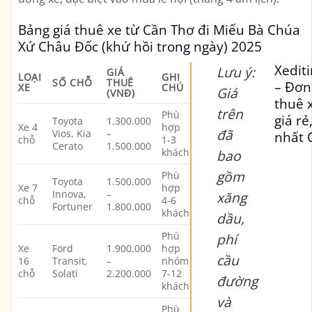
Bảng giá thuê xe từ Cần Thơ đi Miếu Bà Chúa
Xứ Châu Đốc (khứ hồi trong ngày) 2025
Xedit
Lưu ý:
GIÁ
LOẠI
GHI
SỐ CHỖ
THUÊ
– Đơn
XE
CHÚ
Giá
(VNĐ)
thuê x
trên
Phù
giá rẻ
Toyota
1.300.000
Xe 4
hợp
đã
Vios, Kia
–
nhất 
chỗ
1-3
Cerato
1.500.000
khách
bao
gồm
Phù
Toyota
1.500.000
Xe 7
hợp
Innova,
–
xăng
chỗ
4-6
Fortuner
1.800.000
khách
dầu,
Phù
phí
Xe
Ford
1.900.000
hợp
cầu
16
Transit,
–
nhóm
chỗ
Solati
2.200.000
7-12
đường
khách
và
Phù