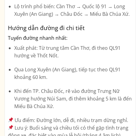
Lộ trình phổ biến:
Cần Thơ → Quốc lộ 91 → Long
Xuyên (An Giang) → Châu Đốc → Miếu Bà Chúa Xứ.
Hướng dẫn đường đi chi tiết
Tuyến đường nhanh nhất:
Xuất phát:
Từ trung tâm Cần Thơ, đi theo
QL91
hướng về Thốt Nốt.
Qua
Long Xuyên
(An Giang), tiếp tục theo QL91
khoảng 60 km.
Khi đến TP. Châu Đốc, rẽ vào đường
Trưng Nữ
Vương
hướng Núi Sam, đi thêm khoảng 5 km là đến
Miếu Bà Chúa Xứ.
Ưu điểm:
Đường lớn, dễ đi, nhiều trạm dừng nghỉ.
Lưu ý:
Buổi sáng và chiều tối có thể gặp tình trạng
đông xe, đặc biệt vào mùa lễ hội (tháng 4 âm lịch).