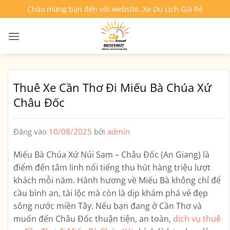
Bỏ
Chào mừng bạn đến với website. Xe Du Lịch Giá Rẻ
qua
nội
dung
Thuê Xe Cần Thơ Đi Miếu Bà Chúa Xứ
Châu Đốc
Đăng vào
10/08/2025
bởi
admin
Miếu Bà Chúa Xứ Núi Sam – Châu Đốc (An Giang) là
điểm đến tâm linh nổi tiếng thu hút hàng triệu lượt
khách mỗi năm. Hành hương về Miếu Bà không chỉ để
cầu bình an, tài lộc mà còn là dịp khám phá vẻ đẹp
sông nước miền Tây. Nếu bạn đang ở Cần Thơ và
muốn đến Châu Đốc thuận tiện, an toàn,
dịch vụ thuê