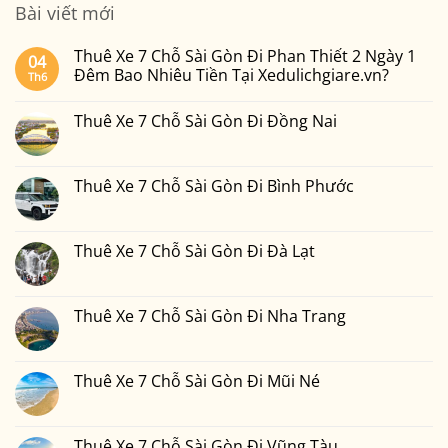
Bài viết mới
Thuê Xe 7 Chỗ Sài Gòn Đi Phan Thiết 2 Ngày 1
04
Đêm Bao Nhiêu Tiền Tại Xedulichgiare.vn?
Th6
Không
có
Thuê Xe 7 Chỗ Sài Gòn Đi Đồng Nai
bình
luận
Không
ở
có
Thuê
bình
Xe
luận
Thuê Xe 7 Chỗ Sài Gòn Đi Bình Phước
7
ở
Chỗ
Thuê
Không
Sài
Xe
có
Gòn
7
bình
Đi
Chỗ
luận
Thuê Xe 7 Chỗ Sài Gòn Đi Đà Lạt
Phan
Sài
ở
Thiết
Gòn
Thuê
Không
2
Đi
Xe
có
Ngày
Đồng
7
bình
1
Nai
Chỗ
luận
Thuê Xe 7 Chỗ Sài Gòn Đi Nha Trang
Đêm
Sài
ở
Bao
Gòn
Thuê
Không
Nhiêu
Đi
Xe
có
Tiền
Bình
7
bình
Tại
Phước
Chỗ
luận
Thuê Xe 7 Chỗ Sài Gòn Đi Mũi Né
Xedulichgiare.vn?
Sài
ở
Gòn
Thuê
Không
Đi
Xe
có
Đà
7
bình
Lạt
Chỗ
luận
Thuê Xe 7 Chỗ Sài Gòn Đi Vũng Tàu