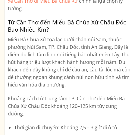
xe Cần Thơ đi Miếu Bà Chúa Xứ
chính là lựa chọn lý
tưởng.
Từ Cần Thơ đến Miếu Bà Chúa Xứ Châu Đốc
Bao Nhiêu Km?
Miếu Bà Chúa Xứ tọa lạc dưới chân núi Sam, thuộc
phường Núi Sam, TP. Châu Đốc, tỉnh An Giang. Đây là
điểm du lịch tâm linh nổi tiếng bậc nhất miền Tây, thu
hút hàng triệu lượt khách hành hương mỗi năm. Du
khách đến đây không chỉ để cầu an, cầu tài lộc mà còn
để thưởng ngoạn khung cảnh núi non hữu tình và tìm
hiểu văn hóa địa phương.
Khoảng cách từ trung tâm TP. Cần Thơ đến
Miếu Bà
Chúa Xứ Châu Đốc
khoảng
120–125 km
tùy cung
đường.
Thời gian di chuyển:
Khoảng 2,5 – 3 giờ đi ô tô.