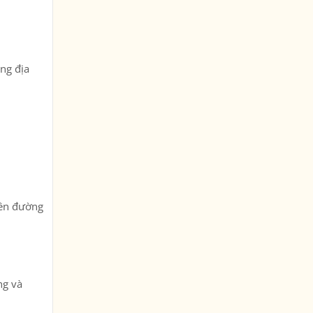
ống địa
iên đường
ng và