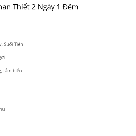
 Phan Thiết 2 Ngày 1 Đêm
, Suối Tiên
gơi
, tắm biển
anu