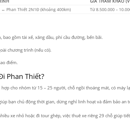
RÌNH
GIÁ THAM KHẢO (V
n ↔ Phan Thiết 2N1Đ (khoảng 400km)
Từ 8.500.000 – 10.00
, bao gồm tài xế, xăng dầu, phí cầu đường, bến bãi.
ài chương trình (nếu có).
cao điểm.
Đi Phan Thiết?
 hợp cho nhóm từ 15 – 25 người, chỗ ngồi thoáng mát, có máy l
iúp bạn chủ động thời gian, dừng nghỉ linh hoạt và đảm bảo an 
hiều xe nhỏ hoặc đi tour ghép, việc thuê xe riêng 29 chỗ giúp tiế