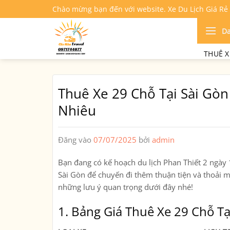
Bỏ
Chào mừng bạn đến với website. Xe Du Lịch Giá Rẻ
qua
nội
D
dung
THUÊ X
Thuê Xe 29 Chỗ Tại Sài Gòn
Nhiêu
Đăng vào
07/07/2025
bởi
admin
Bạn đang có kế hoạch du lịch Phan Thiết 2 ngày 
Sài Gòn để chuyến đi thêm thuận tiện và thoải m
những lưu ý quan trọng dưới đây nhé!
1. Bảng Giá Thuê Xe 29 Chỗ Tạ