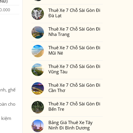
NĐ)
Gòn
Thuê
Không
Đi
Xe
có
Phan
7
0.000
Thuê Xe 7 Chỗ Sài Gòn Đi
bình
Thiết
Chỗ
luận
Đà Lạt
2
Sài
ở
Ngày
Gòn
Thuê
Không
1
Đi
Xe
có
Đêm
Đồng
7
Thuê Xe 7 Chỗ Sài Gòn Đi
bình
Bao
Nai
Chỗ
luận
Nhiêu
Nha Trang
Sài
ở
Tiền
Gòn
Thuê
Tại
Không
Đi
Xe
Xedulichgiare.vn?
có
Bình
7
Thuê Xe 7 Chỗ Sài Gòn Đi
bình
Phước
Chỗ
luận
Mũi Né
Sài
ở
Gòn
Thuê
Không
Đi
Xe
có
Đà
7
Thuê Xe 7 Chỗ Sài Gòn Đi
bình
Lạt
Chỗ
luận
Vũng Tàu
Sài
ở
Gòn
Thuê
Không
Đi
Xe
có
Nha
7
Thuê Xe 7 Chỗ Sài Gòn Đi
bình
Trang
Chỗ
luận
ạnh, ghế
Cần Thơ
Sài
ở
Gòn
Thuê
Không
Đi
Xe
có
Mũi
7
Thuê Xe 7 Chỗ Sài Gòn Đi
toàn cho
bình
Né
Chỗ
luận
Bến Tre
Sài
ở
Gòn
Thuê
Không
Đi
Xe
t kiệm
có
Vũng
7
Bảng Giá Thuê Xe Tây
bình
Tàu
Chỗ
luận
Ninh Đi Bình Dương
Sài
ở
Gòn
Thuê