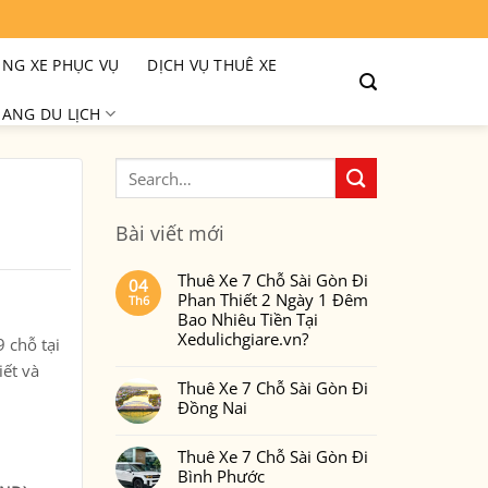
NG XE PHỤC VỤ
DỊCH VỤ THUÊ XE
ANG DU LỊCH
Bài viết mới
Thuê Xe 7 Chỗ Sài Gòn Đi
04
Phan Thiết 2 Ngày 1 Đêm
Th6
Bao Nhiêu Tiền Tại
Xedulichgiare.vn?
 chỗ tại
Không
iết và
có
Thuê Xe 7 Chỗ Sài Gòn Đi
bình
luận
Đồng Nai
ở
Thuê
Không
Xe
có
7
Thuê Xe 7 Chỗ Sài Gòn Đi
bình
Chỗ
luận
Bình Phước
Sài
ở