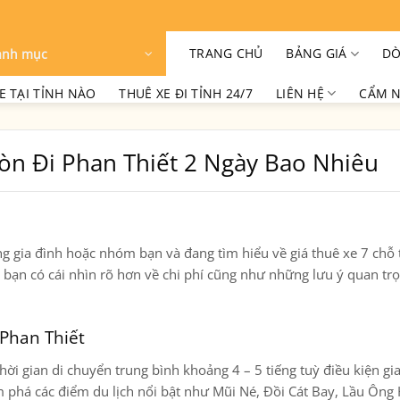
TRANG CHỦ
BẢNG GIÁ
DÒ
anh mục
E TẠI TỈNH NÀO
THUÊ XE ĐI TỈNH 24/7
LIÊN HỆ
CẨM N
Gòn Đi Phan Thiết 2 Ngày Bao Nhiêu
ng gia đình hoặc nhóm bạn và đang tìm hiểu về
giá thuê xe 7 chỗ 
iúp bạn có cái nhìn rõ hơn về chi phí cũng như những lưu ý quan tr
 Phan Thiết
 thời gian di chuyển trung bình khoảng
4 – 5 tiếng
tuỳ điều kiện gi
m phá các điểm du lịch nổi bật như Mũi Né, Đồi Cát Bay, Lầu Ông