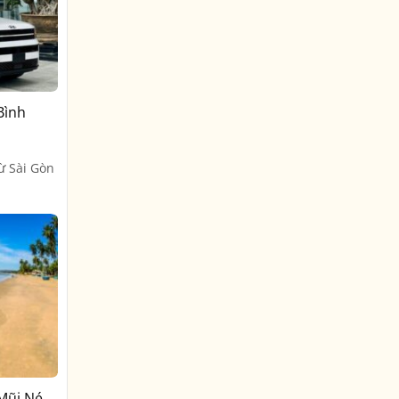
Bình
ừ Sài Gòn
 Mũi Né