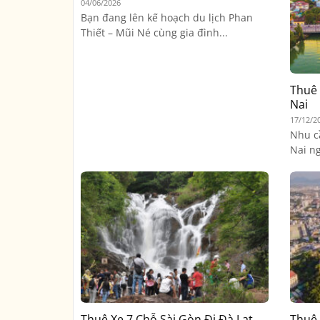
04/06/2026
Bạn đang lên kế hoạch du lịch Phan
Thiết – Mũi Né cùng gia đình...
Thuê 
Nai
17/12/2
Nhu c
Nai ng
Thuê Xe 7 Chỗ Sài Gòn Đi Đà Lạt
Thuê 