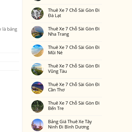
Gòn
Thuê
Không
Đi
Xe
có
Phan
7
Thuê Xe 7 Chỗ Sài Gòn Đi
bình
Thiết
Chỗ
luận
Đà Lạt
2
Sài
ở
Ngày
Gòn
Thuê
Không
1
Đi
Xe
có
Đêm
Đồng
7
Thuê Xe 7 Chỗ Sài Gòn Đi
y là
bảng
bình
Bao
Nai
Chỗ
luận
Nhiêu
Nha Trang
Sài
ở
Tiền
Gòn
Thuê
Tại
Không
Đi
Xe
Xedulichgiare.vn?
có
Bình
7
Thuê Xe 7 Chỗ Sài Gòn Đi
bình
Phước
Chỗ
luận
Mũi Né
Sài
ở
Gòn
Thuê
Không
Đi
Xe
có
Đà
7
Thuê Xe 7 Chỗ Sài Gòn Đi
bình
Lạt
Chỗ
luận
Vũng Tàu
Sài
ở
Gòn
Thuê
Không
Đi
Xe
có
Nha
7
Thuê Xe 7 Chỗ Sài Gòn Đi
bình
Trang
Chỗ
luận
Cần Thơ
Sài
ở
Gòn
Thuê
Không
Đi
Xe
có
Mũi
7
Thuê Xe 7 Chỗ Sài Gòn Đi
bình
Né
Chỗ
luận
Bến Tre
Sài
ở
Gòn
Thuê
Không
Đi
Xe
có
Vũng
7
Bảng Giá Thuê Xe Tây
bình
Tàu
Chỗ
luận
Ninh Đi Bình Dương
Sài
ở
Gòn
Thuê