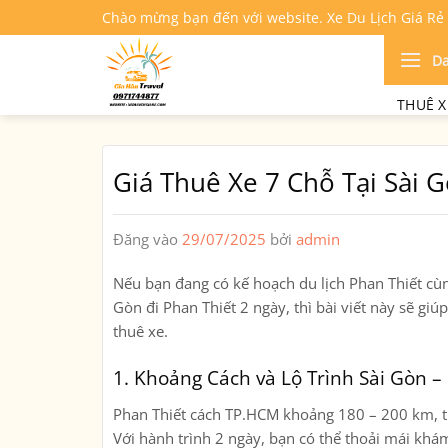
Bỏ
Chào mừng bạn đến với website. Xe Du Lịch Giá Rẻ
qua
nội
D
dung
THUÊ X
Giá Thuê Xe 7 Chỗ Tại Sài 
Đăng vào
29/07/2025
bởi
admin
Nếu bạn đang có kế hoạch du lịch Phan Thiết cù
Gòn đi Phan Thiết 2 ngày
, thì bài viết này sẽ g
thuê xe.
1. Khoảng Cách và Lộ Trình Sài Gòn –
Phan Thiết cách TP.HCM khoảng
180 – 200 km
,
Với hành trình 2 ngày, bạn có thể thoải mái khá