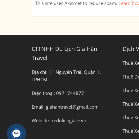
This site uses Akismet to reduce spam.
Learn ho
CTTNHH Du Lịch Gia Hân
Dịch 
Travel
Thuê Xe
Địa chỉ:
11 Nguyễn Trải, Quận 1,
Thuê Du
TPHCM
Thuê X
Điện thoại:
0971744877
Thuê Xe
Email:
giahantravel@gmail.com
Thuê Xe
Website:
xedulichgiare.vn
Thuê Xe