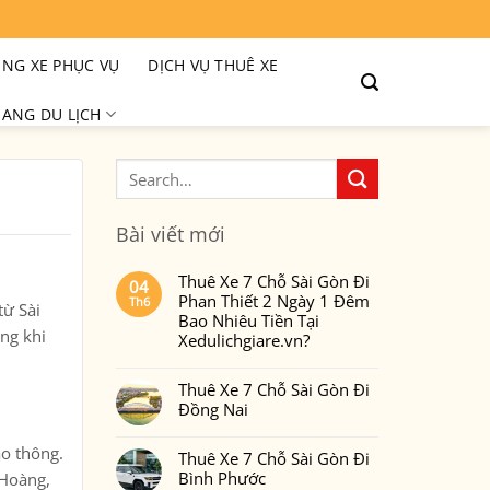
NG XE PHỤC VỤ
DỊCH VỤ THUÊ XE
ANG DU LỊCH
Bài viết mới
Thuê Xe 7 Chỗ Sài Gòn Đi
04
Phan Thiết 2 Ngày 1 Đêm
Th6
từ Sài
Bao Nhiêu Tiền Tại
ọng khi
Xedulichgiare.vn?
Không
có
Thuê Xe 7 Chỗ Sài Gòn Đi
bình
luận
Đồng Nai
ở
Thuê
Không
Xe
có
ao thông.
7
Thuê Xe 7 Chỗ Sài Gòn Đi
bình
Chỗ
luận
Bình Phước
 Hoàng,
Sài
ở