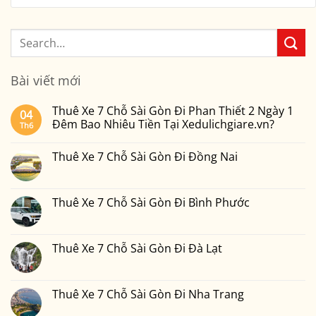
Bài viết mới
Thuê Xe 7 Chỗ Sài Gòn Đi Phan Thiết 2 Ngày 1
04
Đêm Bao Nhiêu Tiền Tại Xedulichgiare.vn?
Th6
Không
có
Thuê Xe 7 Chỗ Sài Gòn Đi Đồng Nai
bình
luận
Không
ở
có
Thuê
bình
Xe
luận
Thuê Xe 7 Chỗ Sài Gòn Đi Bình Phước
7
ở
Chỗ
Thuê
Không
Sài
Xe
có
Gòn
7
bình
Đi
Chỗ
luận
Thuê Xe 7 Chỗ Sài Gòn Đi Đà Lạt
Phan
Sài
ở
Thiết
Gòn
Thuê
Không
2
Đi
Xe
có
Ngày
Đồng
7
bình
1
Nai
Chỗ
luận
Thuê Xe 7 Chỗ Sài Gòn Đi Nha Trang
Đêm
Sài
ở
Bao
Gòn
Thuê
Không
Nhiêu