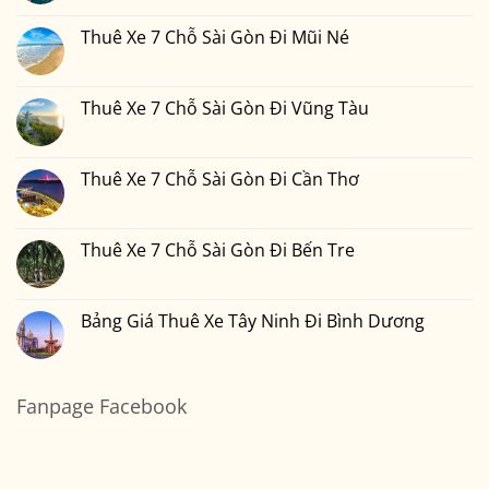
Đi
Xe
có
Tiền
Bình
7
bình
Tại
Phước
Chỗ
luận
Thuê Xe 7 Chỗ Sài Gòn Đi Mũi Né
Xedulichgiare.vn?
Sài
ở
Gòn
Thuê
Không
Đi
Xe
có
Đà
7
bình
Lạt
Chỗ
luận
Thuê Xe 7 Chỗ Sài Gòn Đi Vũng Tàu
Sài
ở
Gòn
Thuê
Không
Đi
Xe
có
Nha
7
bình
Trang
Chỗ
luận
Thuê Xe 7 Chỗ Sài Gòn Đi Cần Thơ
Sài
ở
Gòn
Thuê
Không
Đi
Xe
có
Mũi
7
bình
Né
Chỗ
luận
Thuê Xe 7 Chỗ Sài Gòn Đi Bến Tre
Sài
ở
Gòn
Thuê
Không
Đi
Xe
có
Vũng
7
bình
Tàu
Chỗ
luận
Bảng Giá Thuê Xe Tây Ninh Đi Bình Dương
Sài
ở
Gòn
Thuê
Không
Đi
Xe
có
Cần
7
bình
Thơ
Chỗ
luận
Sài
ở
Fanpage Facebook
Gòn
Bảng
Đi
Giá
Bến
Thuê
Tre
Xe
Tây
Ninh