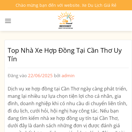
Bỏ
Chào mừng bạn đến với website. Xe Du Lịch Giá Rẻ
qua
nội
dung
Top Nhà Xe Hợp Đồng Tại Cần Thơ Uy
Tín
Đăng vào
22/06/2025
bởi
admin
Dịch vụ
xe hợp đồng tại Cần Thơ
ngày càng phát triển,
mang lại nhiều sự lựa chọn tiện lợi cho cá nhân, gia
đình, doanh nghiệp khi có nhu cầu di chuyển liên tỉnh,
đi du lịch, cưới hỏi, hội nghị hay công tác. Nếu bạn
đang tìm kiếm
nhà xe hợp đồng uy tín tại Cần Thơ
,
dưới đây là danh sách những đơn vị được đánh giá