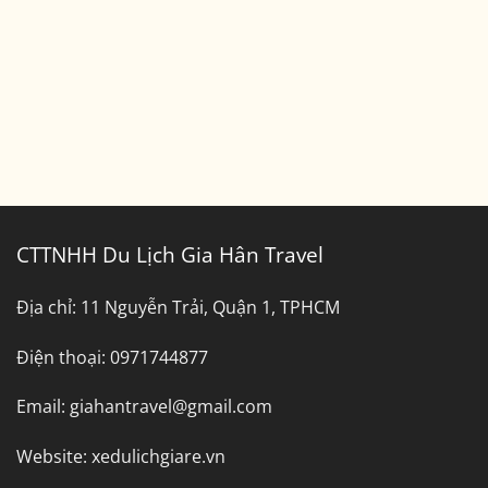
Đi
Bình
Dương
CTTNHH Du Lịch Gia Hân Travel
Địa chỉ:
11 Nguyễn Trải, Quận 1, TPHCM
Điện thoại:
0971744877
Email:
giahantravel@gmail.com
Website:
xedulichgiare.vn