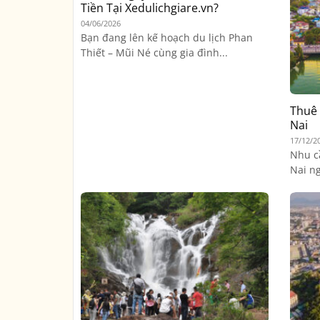
Tiền Tại Xedulichgiare.vn?
04/06/2026
Bạn đang lên kế hoạch du lịch Phan
Thiết – Mũi Né cùng gia đình...
Thuê 
Nai
17/12/2
Nhu c
Nai ng