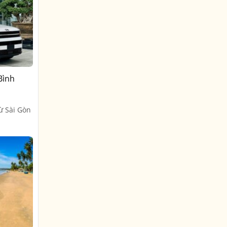
Bình
ừ Sài Gòn