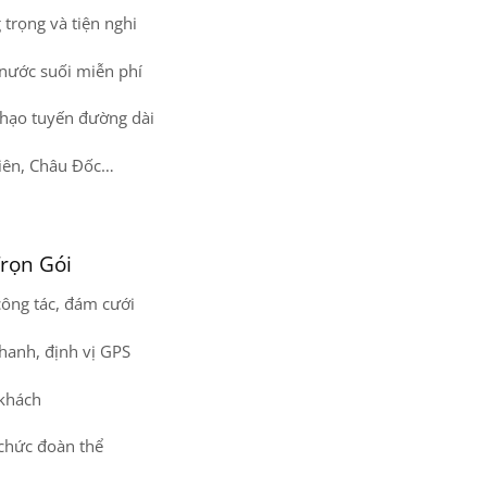
trọng và tiện nghi
 nước suối miễn phí
thạo tuyến đường dài
Tiên, Châu Đốc…
Trọn Gói
 công tác, đám cưới
hanh, định vị GPS
khách
 chức đoàn thể