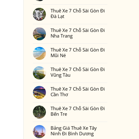
Gòn
Thuê
Không
Đi
Xe
có
Phan
7
Thuê Xe 7 Chỗ Sài Gòn Đi
bình
Thiết
Chỗ
luận
Đà Lạt
2
Sài
ở
Ngày
Gòn
Thuê
Không
1
Đi
Xe
có
Đêm
Đồng
7
Thuê Xe 7 Chỗ Sài Gòn Đi
bình
Bao
Nai
Chỗ
luận
Nhiêu
Nha Trang
Sài
ở
Tiền
Gòn
Thuê
Tại
Không
Đi
Xe
Xedulichgiare.vn?
có
Bình
7
Thuê Xe 7 Chỗ Sài Gòn Đi
bình
Phước
Chỗ
luận
Mũi Né
Sài
ở
Gòn
Thuê
Không
Đi
Xe
có
Đà
7
Thuê Xe 7 Chỗ Sài Gòn Đi
bình
Lạt
Chỗ
luận
Vũng Tàu
Sài
ở
Gòn
Thuê
Không
Đi
Xe
có
Nha
7
Thuê Xe 7 Chỗ Sài Gòn Đi
bình
Trang
Chỗ
luận
Cần Thơ
Sài
ở
Gòn
Thuê
Không
Đi
Xe
có
Mũi
7
Thuê Xe 7 Chỗ Sài Gòn Đi
bình
Né
Chỗ
luận
Bến Tre
Sài
ở
Gòn
Thuê
Không
Đi
Xe
có
Vũng
7
Bảng Giá Thuê Xe Tây
bình
Tàu
Chỗ
luận
Ninh Đi Bình Dương
Sài
ở
Gòn
Thuê