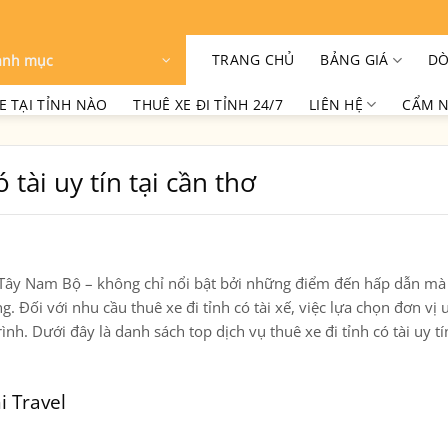
TRANG CHỦ
BẢNG GIÁ
DÒ
anh mục
E TẠI TỈNH NÀO
THUÊ XE ĐI TỈNH 24/7
LIÊN HỆ
CẨM N
 tài uy tín tại cần thơ
n Tây Nam Bộ – không chỉ nổi bật bởi những điểm đến hấp dẫn mà 
ng. Đối với nhu cầu
thuê xe đi tỉnh có tài xế
, việc lựa chọn đơn vị u
trình. Dưới đây là danh sách
top dịch vụ thuê xe đi tỉnh có tài uy tí
i Travel