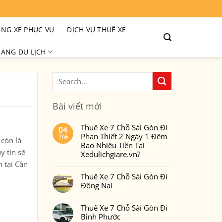
NG XE PHỤC VỤ
DỊCH VỤ THUÊ XE
ANG DU LỊCH
Bài viết mới
Thuê Xe 7 Chỗ Sài Gòn Đi
04
Phan Thiết 2 Ngày 1 Đêm
Th6
còn là
Bao Nhiêu Tiền Tại
y tín sẽ
Xedulichgiare.vn?
n tại Cần
Không
có
Thuê Xe 7 Chỗ Sài Gòn Đi
bình
luận
Đồng Nai
ở
Thuê
Không
Xe
có
7
Thuê Xe 7 Chỗ Sài Gòn Đi
bình
Chỗ
luận
Bình Phước
Sài
ở