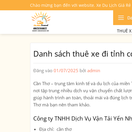
Bỏ
Chào mừng bạn đến với website. Xe Du Lịch Giá Rẻ
qua
nội
D
dung
THUÊ X
Danh sách thuê xe đi tỉnh có
Đăng vào
01/07/2025
bởi
admin
Cần Thơ – trung tâm kinh tế và du lịch của miề
nơi tập trung nhiều dịch vụ vận chuyển chất lượ
giúp hành trình an toàn, thoải mái và đúng lịch 
Thơ
mà bạn nên tham khảo.
Công ty TNHH Dịch Vụ Vận Tải Yến Nh
Địa chỉ
: cần thơ