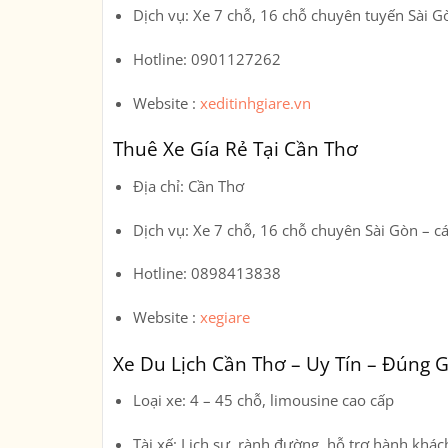
Dịch vụ
: Xe 7 chỗ, 16 chỗ chuyên tuyến Sài G
Hotline
: 0901127262
Website :
xeditinhgiare.vn
Thuê Xe Gía Rẻ Tại Cần Thơ
Địa chỉ
: Cần Thơ
Dịch vụ
: Xe 7 chỗ, 16 chỗ chuyên Sài Gòn – cá
Hotline
: 0898413838
Website :
xegiare
Xe Du Lịch Cần Thơ – Uy Tín – Đúng G
Loại xe:
4 – 45 chỗ, limousine cao cấp
Tài xế:
Lịch sự, rành đường, hỗ trợ hành khác