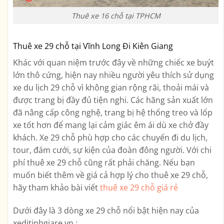
Thuê xe 16 chỗ tại TPHCM
Thuê xe 29 chỗ tại Vĩnh Long Đi Kiên Giang
Khác với quan niệm trước đây về những chiếc xe buýt
lớn thô cứng, hiện nay nhiều người yêu thích sử dụng
xe du lịch 29 chỗ vì không gian rộng rãi, thoải mái và
được trang bị đầy đủ tiện nghi. Các hãng sản xuất lớn
đã nâng cấp công nghệ, trang bị hệ thống treo và lốp
xe tốt hơn để mang lại cảm giác êm ái dù xe chở đầy
khách. Xe 29 chỗ phù hợp cho các chuyến đi du lịch,
tour, đám cưới, sự kiện của đoàn đông người. Với chi
phí thuê xe 29 chỗ cũng rất phải chăng. Nếu bạn
muốn biết thêm về giá cả hợp lý cho thuê xe 29 chỗ,
hãy tham khảo bài viết
thuê xe 29 chỗ giá rẻ
Dưới đây là 3 dòng xe 29 chỗ nổi bật hiện nay của
xeditinhgiare.vn :