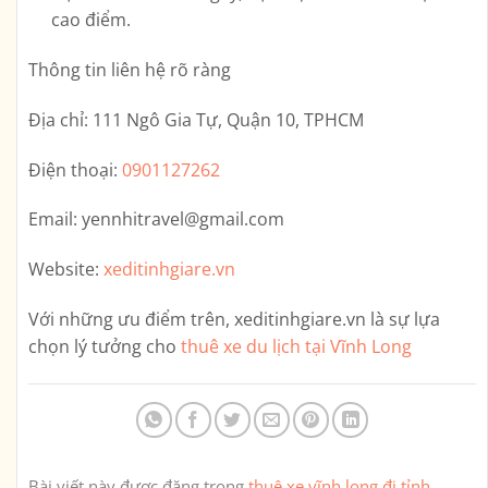
cao điểm.
Thông tin liên hệ rõ ràng
Địa chỉ:
111 Ngô Gia Tự, Quận 10, TPHCM
Điện thoại:
0901127262
Email:
yennhitravel@gmail.com
Website:
xeditinhgiare.vn
Với những ưu điểm trên,
xeditinhgiare.vn
là sự lựa
chọn lý tưởng cho
thuê xe du lịch tại Vĩnh Long
Bài viết này được đăng trong
thuê xe vĩnh long đi tỉnh
.