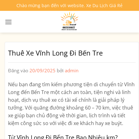
Bỏ
Chào mừng bạn đến với website. Xe Du Lịch Giá Rẻ
qua
nội
dung
Thuê Xe Vĩnh Long Đi Bến Tre
Đăng vào
20/09/2025
bởi
admin
Nếu bạn đang tìm kiếm phương tiện di chuyển từ
Vĩnh
Long đến Bến Tre
một cách an toàn, tiện nghi và linh
hoạt, dịch vụ
thuê xe có tài xế
chính là giải pháp lý
tưởng. Với quãng đường khoảng
60 – 70 km
, việc thuê
xe giúp bạn chủ động về thời gian, lịch trình và tiết
kiệm công sức so với việc đi xe khách hay xe buýt.
Từ Vĩnh Long Đi Bến Tre Bao Nhiêu km?