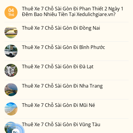
Thuê Xe 7 Chỗ Sài Gòn Đi Phan Thiết 2 Ngày 1
04
Đêm Bao Nhiêu Tiền Tại Xedulichgiare.vn?
Th6
Không
có
Thuê Xe 7 Chỗ Sài Gòn Đi Đồng Nai
bình
luận
Không
ở
có
Thuê
bình
Xe
luận
Thuê Xe 7 Chỗ Sài Gòn Đi Bình Phước
7
ở
Chỗ
Thuê
Không
Sài
Xe
có
Gòn
7
bình
Đi
Chỗ
luận
Thuê Xe 7 Chỗ Sài Gòn Đi Đà Lạt
Phan
Sài
ở
Thiết
Gòn
Thuê
Không
2
Đi
Xe
có
Ngày
Đồng
7
bình
1
Nai
Chỗ
luận
Thuê Xe 7 Chỗ Sài Gòn Đi Nha Trang
Đêm
Sài
ở
Bao
Gòn
Thuê
Không
Nhiêu
Đi
Xe
có
Tiền
Bình
7
bình
Tại
Phước
Chỗ
luận
Thuê Xe 7 Chỗ Sài Gòn Đi Mũi Né
Xedulichgiare.vn?
Sài
ở
Gòn
Thuê
Không
Đi
Xe
có
Đà
7
bình
Lạt
Chỗ
luận
Thuê Xe 7 Chỗ Sài Gòn Đi Vũng Tàu
Sài
ở
Gòn
Thuê
Không