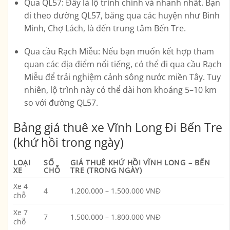
Qua QL57
: Đây là lộ trình chính và nhanh nhất. Bạn
đi theo đường
QL57
, băng qua các huyện như
Bình
Minh, Chợ Lách
, là đến trung tâm Bến Tre.
Qua cầu Rạch Miễu
: Nếu bạn muốn kết hợp tham
quan các địa điểm nổi tiếng, có thể đi qua cầu Rạch
Miễu để trải nghiệm cảnh sông nước miền Tây. Tuy
nhiên, lộ trình này có thể dài hơn khoảng 5–10 km
so với đường QL57.
Bảng giá thuê xe Vĩnh Long Đi Bến Tre
(khứ hồi trong ngày)
LOẠI
SỐ
GIÁ THUÊ KHỨ HỒI VĨNH LONG – BẾN
XE
CHỖ
TRE (TRONG NGÀY)
Xe 4
4
1.200.000 – 1.500.000 VNĐ
chỗ
Xe 7
7
1.500.000 – 1.800.000 VNĐ
chỗ