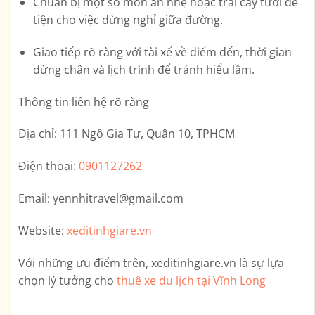
Chuẩn bị một số món ăn nhẹ hoặc trái cây tươi để
tiện cho việc dừng nghỉ giữa đường.
Giao tiếp rõ ràng với tài xế về điểm đến, thời gian
dừng chân và lịch trình để tránh hiểu lầm.
Thông tin liên hệ rõ ràng
Địa chỉ:
111 Ngô Gia Tự, Quận 10, TPHCM
Điện thoại:
0901127262
Email:
yennhitravel@gmail.com
Website:
xeditinhgiare.vn
Với những ưu điểm trên,
xeditinhgiare.vn
là sự lựa
chọn lý tưởng cho
thuê xe du lịch tại Vĩnh Long