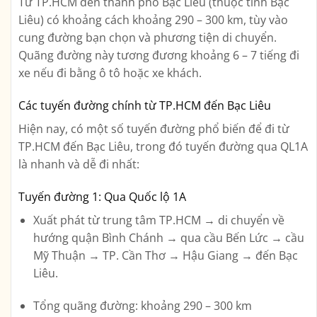
Từ TP.HCM đến thành phố Bạc Liêu (thuộc tỉnh Bạc
Liêu) có khoảng cách
khoảng 290 – 300 km
, tùy vào
cung đường bạn chọn và phương tiện di chuyển.
Quãng đường này tương đương khoảng
6 – 7 tiếng đi
xe
nếu đi bằng ô tô hoặc xe khách.
Các tuyến đường chính từ TP.HCM đến Bạc Liêu
Hiện nay, có một số tuyến đường phổ biến để đi từ
TP.HCM đến Bạc Liêu, trong đó tuyến đường qua
QL1A
là nhanh và dễ đi nhất:
Tuyến đường 1: Qua Quốc lộ 1A
Xuất phát từ trung tâm TP.HCM → di chuyển về
hướng
quận Bình Chánh
→ qua
cầu Bến Lức
→
cầu
Mỹ Thuận
→
TP. Cần Thơ
→
Hậu Giang
→ đến
Bạc
Liêu
.
Tổng quãng đường: khoảng
290 – 300 km