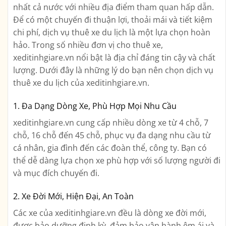
nhất cả nước với nhiều địa điểm tham quan hấp dẫn.
Để có một chuyến đi thuận lợi, thoải mái và tiết kiệm
chi phí, dịch vụ thuê xe du lịch là một lựa chọn hoàn
hảo. Trong số nhiều đơn vị cho thuê xe,
xeditinhgiare.vn nổi bật là địa chỉ đáng tin cậy và chất
lượng. Dưới đây là những lý do bạn nên chọn dịch vụ
thuê xe du lịch của xeditinhgiare.vn.
1. Đa Dạng Dòng Xe, Phù Hợp Mọi Nhu Cầu
xeditinhgiare.vn cung cấp nhiều dòng xe từ 4 chỗ, 7
chỗ, 16 chỗ đến 45 chỗ, phục vụ đa dạng nhu cầu từ
cá nhân, gia đình đến các đoàn thể, công ty. Bạn có
thể dễ dàng lựa chọn xe phù hợp với số lượng người đi
và mục đích chuyến đi.
2. Xe Đời Mới, Hiện Đại, An Toàn
Các xe của xeditinhgiare.vn đều là dòng xe đời mới,
được bảo dưỡng định kỳ, đảm bảo vận hành êm ái và