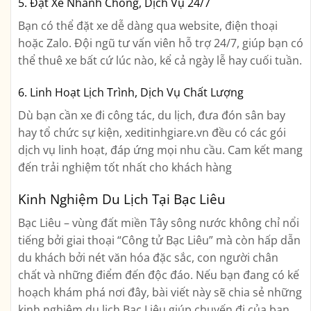
5. Đặt Xe Nhanh Chóng, Dịch Vụ 24/7
Bạn có thể đặt xe dễ dàng qua website, điện thoại
hoặc Zalo. Đội ngũ tư vấn viên hỗ trợ 24/7, giúp bạn có
thể thuê xe bất cứ lúc nào, kể cả ngày lễ hay cuối tuần.
6. Linh Hoạt Lịch Trình, Dịch Vụ Chất Lượng
Dù bạn cần xe đi công tác, du lịch, đưa đón sân bay
hay tổ chức sự kiện, xeditinhgiare.vn đều có các gói
dịch vụ linh hoạt, đáp ứng mọi nhu cầu. Cam kết mang
đến trải nghiệm tốt nhất cho khách hàng
Kinh Nghiệm Du Lịch Tại Bạc Liêu
Bạc Liêu – vùng đất miền Tây sông nước không chỉ nổi
tiếng bởi giai thoại “Công tử Bạc Liêu” mà còn hấp dẫn
du khách bởi nét văn hóa đặc sắc, con người chân
chất và những điểm đến độc đáo. Nếu bạn đang có kế
hoạch khám phá nơi đây, bài viết này sẽ chia sẻ những
kinh nghiệm du lịch Bạc Liêu giúp chuyến đi của bạn