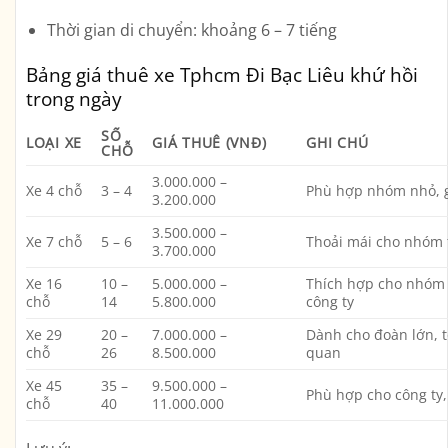
Thời gian di chuyển: khoảng
6 – 7 tiếng
Bảng giá thuê xe Tphcm Đi Bạc Liêu khứ hồi
trong ngày
SỐ
LOẠI XE
GIÁ THUÊ (VNĐ)
GHI CHÚ
CHỖ
3.000.000 –
Xe 4 chỗ
3 – 4
Phù hợp nhóm nhỏ, g
3.200.000
3.500.000 –
Xe 7 chỗ
5 – 6
Thoải mái cho nhóm 
3.700.000
Xe 16
10 –
5.000.000 –
Thích hợp cho nhóm 
chỗ
14
5.800.000
công ty
Xe 29
20 –
7.000.000 –
Dành cho đoàn lớn, 
chỗ
26
8.500.000
quan
Xe 45
35 –
9.500.000 –
Phù hợp cho công ty,
chỗ
40
11.000.000