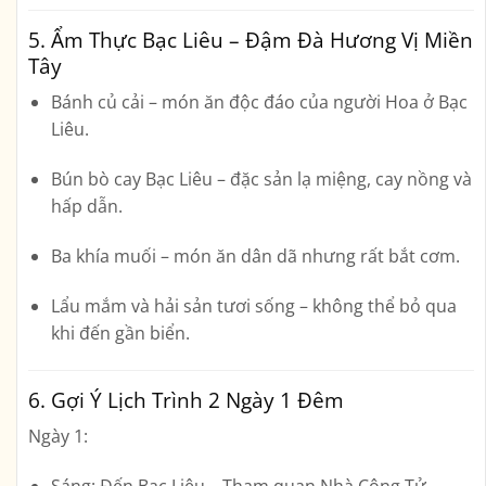
5. Ẩm Thực Bạc Liêu – Đậm Đà Hương Vị Miền
Tây
Bánh củ cải
– món ăn độc đáo của người Hoa ở Bạc
Liêu.
Bún bò cay Bạc Liêu
– đặc sản lạ miệng, cay nồng và
hấp dẫn.
Ba khía muối
– món ăn dân dã nhưng rất bắt cơm.
Lẩu mắm
và
hải sản tươi sống
– không thể bỏ qua
khi đến gần biển.
6. Gợi Ý Lịch Trình 2 Ngày 1 Đêm
Ngày 1
:
Sáng: Đến Bạc Liêu – Tham quan Nhà Công Tử,