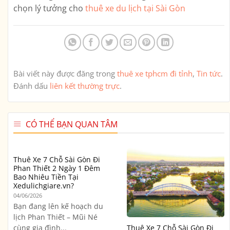
chọn lý tưởng cho
thuê xe du lịch tại Sài Gòn
Bài viết này được đăng trong
thuê xe tphcm đi tỉnh
,
Tin tức
.
Đánh dấu
liên kết thường trực
.
CÓ THỂ BẠN QUAN TÂM
Thuê Xe 7 Chỗ Sài Gòn Đi
Phan Thiết 2 Ngày 1 Đêm
Bao Nhiêu Tiền Tại
Xedulichgiare.vn?
04/06/2026
Bạn đang lên kế hoạch du
lịch Phan Thiết – Mũi Né
cùng gia đình...
Thuê Xe 7 Chỗ Sài Gòn Đi