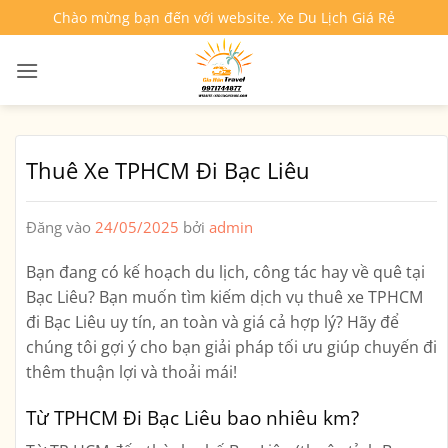
Bỏ
Chào mừng bạn đến với website. Xe Du Lịch Giá Rẻ
qua
nội
dung
Thuê Xe TPHCM Đi Bạc Liêu
Đăng vào
24/05/2025
bởi
admin
Bạn đang có kế hoạch du lịch, công tác hay về quê tại
Bạc Liêu? Bạn muốn tìm kiếm dịch vụ
thuê xe TPHCM
đi Bạc Liêu
uy tín, an toàn và giá cả hợp lý? Hãy để
chúng tôi gợi ý cho bạn giải pháp tối ưu giúp chuyến đi
thêm thuận lợi và thoải mái!
Từ TPHCM Đi Bạc Liêu bao nhiêu km?