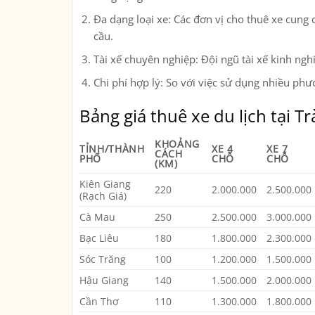
Đa dạng loại xe
: Các đơn vị cho thuê xe cung
cầu.
Tài xế chuyên nghiệp
: Đội ngũ tài xế kinh n
Chi phí hợp lý
: So với việc sử dụng nhiều phươ
Bảng giá thuê xe du lịch tại Tr
KHOẢNG
TỈNH/THÀNH
XE 4
XE 7
CÁCH
PHỐ
CHỖ
CHỖ
(KM)
Kiên Giang
220
2.000.000
2.500.000
(Rạch Giá)
Cà Mau
250
2.500.000
3.000.000
Bạc Liêu
180
1.800.000
2.300.000
Sóc Trăng
100
1.200.000
1.500.000
Hậu Giang
140
1.500.000
2.000.000
Cần Thơ
110
1.300.000
1.800.000