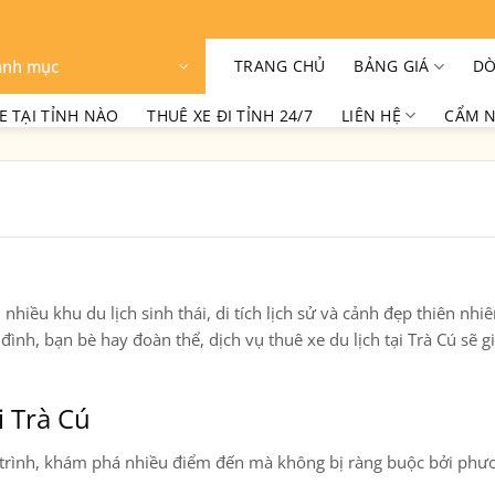
TRANG CHỦ
BẢNG GIÁ
DÒ
anh mục
E TẠI TỈNH NÀO
THUÊ XE ĐI TỈNH 24/7
LIÊN HỆ
CẨM N
hiều khu du lịch sinh thái, di tích lịch sử và cảnh đẹp thiên nhi
ình, bạn bè hay đoàn thể, dịch vụ thuê xe du lịch tại Trà Cú sẽ g
i Trà Cú
ch trình, khám phá nhiều điểm đến mà không bị ràng buộc bởi phư