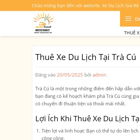
Bỏ
Chào mừng bạn đến với website. Xe Du Lịch Giá Rẻ
qua
nội
D
dung
THUÊ X
Thuê Xe Du Lịch Tại Trà Cú
Đăng vào
20/05/2025
bởi
admin
Trà Cú là một trong những điểm đến hấp dẫn với n
bạn đang có kế hoạch khám phá Trà Cú cùng gia đ
có chuyến đi thuận tiện và thoải mái nhất.
Lợi Ích Khi Thuê Xe Du Lịch Tạ
Tiện lợi và linh hoạt
: Bạn có thể tự do lên lị
công cộng.