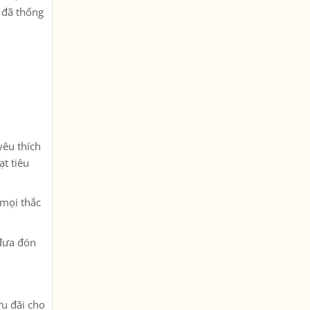
i đã thống
yêu thích
ạt tiêu
 mọi thắc
 đưa đón
ưu đãi cho