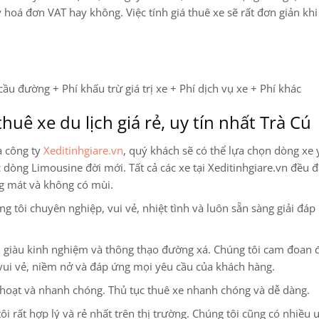
y hoá đơn VAT hay không. Việc tính giá thuê xe sẽ rất đơn giản kh
cầu đường + Phí khấu trừ giá trị xe + Phí dịch vụ xe + Phí khác
huê xe du lịch giá rẻ, uy tín nhất Trà Cú
a công ty
Xeditinhgiare.vn
, quý khách sẽ có thể lựa chọn dòng xe 
ác dòng Limousine
đời mới. Tất cả các xe tại Xeditinhgiare.vn đều đ
ng mát và không có mùi.
 tôi chuyên nghiệp, vui vẻ, nhiệt tình và luôn sẵn sàng giải đáp
ện, giàu kinh nghiệm và thông thạo đường xá. Chúng tôi cam đoan
vui vẻ, niềm nở và đáp ứng mọi yêu cầu của khách hàng.
 hoạt và nhanh chóng. Thủ tục thuê xe nhanh chóng và dễ dàng.
tôi rất hợp lý và rẻ nhất trên thị trường. Chúng tôi cũng có nhiều 