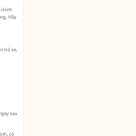
 chính
ắng. Hãy
n trả xe,
 ngay sau
ình, có