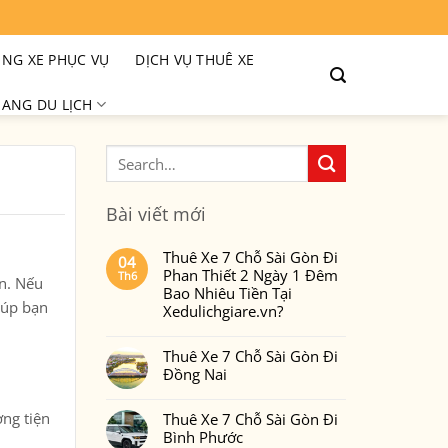
NG XE PHỤC VỤ
DỊCH VỤ THUÊ XE
ANG DU LỊCH
Bài viết mới
Thuê Xe 7 Chỗ Sài Gòn Đi
04
Phan Thiết 2 Ngày 1 Đêm
Th6
ên. Nếu
Bao Nhiêu Tiền Tại
iúp bạn
Xedulichgiare.vn?
Không
có
Thuê Xe 7 Chỗ Sài Gòn Đi
bình
luận
Đồng Nai
ở
Thuê
Không
Xe
có
7
ơng tiện
Thuê Xe 7 Chỗ Sài Gòn Đi
bình
Chỗ
luận
Bình Phước
Sài
ở