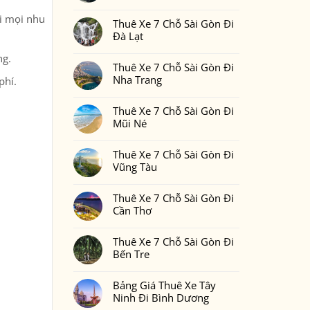
Gòn
Thuê
Không
Đi
Xe
có
ới mọi nhu
Phan
7
Thuê Xe 7 Chỗ Sài Gòn Đi
bình
Thiết
Chỗ
luận
Đà Lạt
2
Sài
ở
Ngày
Gòn
Thuê
Không
1
Đi
Xe
ng.
có
Đêm
Đồng
7
Thuê Xe 7 Chỗ Sài Gòn Đi
bình
Bao
Nai
Chỗ
luận
Nhiêu
Nha Trang
phí.
Sài
ở
Tiền
Gòn
Thuê
Tại
Không
Đi
Xe
Xedulichgiare.vn?
có
Bình
7
Thuê Xe 7 Chỗ Sài Gòn Đi
bình
Phước
Chỗ
luận
Mũi Né
Sài
ở
Gòn
Thuê
Không
Đi
Xe
có
Đà
7
Thuê Xe 7 Chỗ Sài Gòn Đi
bình
Lạt
Chỗ
luận
Vũng Tàu
Sài
ở
Gòn
Thuê
Không
Đi
Xe
có
Nha
7
Thuê Xe 7 Chỗ Sài Gòn Đi
bình
Trang
Chỗ
luận
Cần Thơ
Sài
ở
Gòn
Thuê
Không
Đi
Xe
có
Mũi
7
Thuê Xe 7 Chỗ Sài Gòn Đi
bình
Né
Chỗ
luận
Bến Tre
Sài
ở
Gòn
Thuê
Không
Đi
Xe
có
Vũng
7
Bảng Giá Thuê Xe Tây
bình
Tàu
Chỗ
luận
Ninh Đi Bình Dương
Sài
ở
Gòn
Thuê