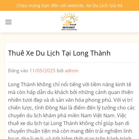
Bỏ
Chào mừng bạn đến với website. Xe Du Lịch Giá Rẻ
qua
nội
dung
Thuê Xe Du Lịch Tại Long Thành
Đăng vào
11/05/2025
bởi
admin
Long Thành không chỉ nổi tiếng với tiềm năng kinh tế
mà còn hấp dẫn du khách bởi những cảnh quan thiên
nhiên tươi đẹp và di sản văn hóa phong phú. Với vị trí
chiến lược, tỉnh Đồng Nai là điểm đến lý tưởng cho các
chuyến du lịch khám phá miền Nam Việt Nam. Việc
thuê xe du lịch tại Long Thành không chỉ giúp bạn di
chuyển thuận tiện mà còn mang đến trải nghiệm linh
hoạt, thoải mái, và tiết kiệm thời gian trên hành trình