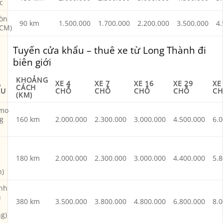
c
Gòn
90 km
1.500.000
1.700.000
2.200.000
3.500.000
4
HCM)
Tuyến cửa khẩu – thuê xe từ Long Thành đi
biên giới
KHOẢNG
A
XE 4
XE 7
XE 16
XE 29
XE
CÁCH
ẨU
CHỖ
CHỖ
CHỖ
CHỖ
C
(KM)
mo
g
160 km
2.000.000
2.300.000
3.000.000
4.500.000
6.
180 km
2.000.000
2.300.000
3.000.000
4.400.000
5.
h)
nh
h
380 km
3.500.000
3.800.000
4.800.000
6.800.000
8.
g)