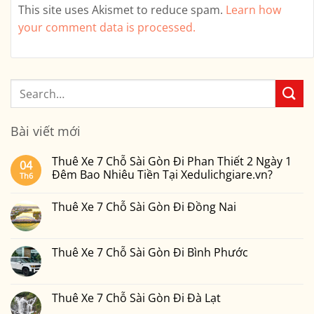
This site uses Akismet to reduce spam.
Learn how
your comment data is processed.
Bài viết mới
Thuê Xe 7 Chỗ Sài Gòn Đi Phan Thiết 2 Ngày 1
04
Đêm Bao Nhiêu Tiền Tại Xedulichgiare.vn?
Th6
Không
có
Thuê Xe 7 Chỗ Sài Gòn Đi Đồng Nai
bình
luận
Không
ở
có
Thuê
bình
Xe
luận
Thuê Xe 7 Chỗ Sài Gòn Đi Bình Phước
7
ở
Chỗ
Thuê
Không
Sài
Xe
có
Gòn
7
bình
Đi
Chỗ
luận
Thuê Xe 7 Chỗ Sài Gòn Đi Đà Lạt
Phan
Sài
ở
Thiết
Gòn
Thuê
Không