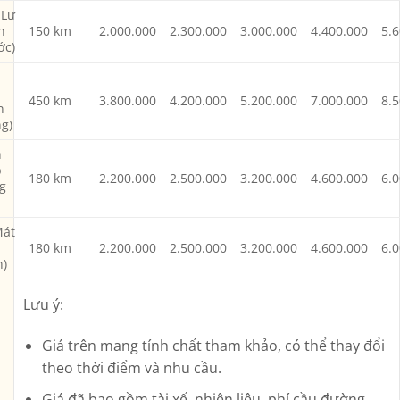
 Lư
h
150 km
2.000.000
2.300.000
3.000.000
4.400.000
5.
ớc)
450 km
3.800.000
4.200.000
5.200.000
7.000.000
8.
n
g)
h
p
180 km
2.200.000
2.500.000
3.200.000
4.600.000
6.
g
Mát
180 km
2.200.000
2.500.000
3.200.000
4.600.000
6.
h)
Lưu ý:
Giá trên mang tính chất tham khảo, có thể thay đổi
theo thời điểm và nhu cầu.
Giá đã bao gồm tài xế, nhiên liệu, phí cầu đường.