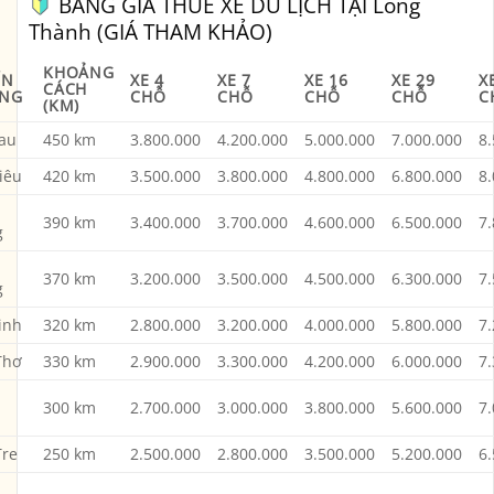
BẢNG GIÁ THUÊ XE DU LỊCH TẠI Long
Thành (GIÁ THAM KHẢO)
KHOẢNG
ẾN
XE 4
XE 7
XE 16
XE 29
X
CÁCH
NG
CHỖ
CHỖ
CHỖ
CHỖ
C
(KM)
au
450 km
3.800.000
4.200.000
5.000.000
7.000.000
8
iêu
420 km
3.500.000
3.800.000
4.800.000
6.800.000
8
390 km
3.400.000
3.700.000
4.600.000
6.500.000
7
g
370 km
3.200.000
3.500.000
4.500.000
6.300.000
7
g
inh
320 km
2.800.000
3.200.000
4.000.000
5.800.000
7
Thơ
330 km
2.900.000
3.300.000
4.200.000
6.000.000
7
300 km
2.700.000
3.000.000
3.800.000
5.600.000
7
Tre
250 km
2.500.000
2.800.000
3.500.000
5.200.000
6