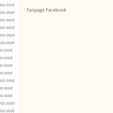
Không
Đi
Xe
có
400.000đ
Cần
7
bình
Thơ
Fanpage Facebook
Chỗ
luận
Sài
000.000đ
ở
Gòn
Bảng
Đi
Giá
800.000đ
Bến
Thuê
Tre
Xe
900.000đ
Tây
Ninh
Đi
300.000đ
Bình
Dương
500.000đ
00.000đ
00.000đ
00.000đ
00.000đ
000.000đ
00.000đ
00.000đ
700.000đ
800.000đ