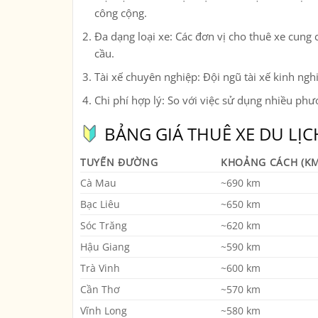
công cộng.
Đa dạng loại xe
: Các đơn vị cho thuê xe cung
cầu.
Tài xế chuyên nghiệp
: Đội ngũ tài xế kinh n
Chi phí hợp lý
: So với việc sử dụng nhiều phươ
BẢNG GIÁ THUÊ XE DU LỊCH
TUYẾN ĐƯỜNG
KHOẢNG CÁCH (KM
Cà Mau
~690 km
Bạc Liêu
~650 km
Sóc Trăng
~620 km
Hậu Giang
~590 km
Trà Vinh
~600 km
Cần Thơ
~570 km
Vĩnh Long
~580 km