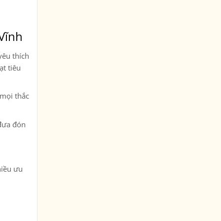
 Vĩnh
yêu thích
ạt tiêu
 mọi thắc
 đưa đón
hiều ưu