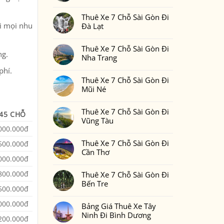
Gòn
Thuê
Không
Đi
Xe
có
Phan
7
Thuê Xe 7 Chỗ Sài Gòn Đi
bình
Thiết
Chỗ
luận
ới mọi nhu
Đà Lạt
2
Sài
ở
Ngày
Gòn
Thuê
Không
1
Đi
Xe
có
Đêm
Đồng
7
Thuê Xe 7 Chỗ Sài Gòn Đi
bình
Bao
Nai
Chỗ
ng.
luận
Nhiêu
Nha Trang
Sài
ở
Tiền
Gòn
Thuê
Tại
Không
phí.
Đi
Xe
Xedulichgiare.vn?
có
Bình
7
Thuê Xe 7 Chỗ Sài Gòn Đi
bình
Phước
Chỗ
luận
Mũi Né
Sài
ở
Gòn
Thuê
Không
Đi
Xe
có
Đà
7
Thuê Xe 7 Chỗ Sài Gòn Đi
bình
 45 CHỖ
Lạt
Chỗ
luận
Vũng Tàu
Sài
ở
Gòn
000.000đ
Thuê
Không
Đi
Xe
có
Nha
7
Thuê Xe 7 Chỗ Sài Gòn Đi
bình
500.000đ
Trang
Chỗ
luận
Cần Thơ
Sài
ở
000.000đ
Gòn
Thuê
Không
Đi
Xe
có
Mũi
7
800.000đ
Thuê Xe 7 Chỗ Sài Gòn Đi
bình
Né
Chỗ
luận
Bến Tre
Sài
ở
500.000đ
Gòn
Thuê
Không
Đi
Xe
có
Vũng
000.000đ
7
Bảng Giá Thuê Xe Tây
bình
Tàu
Chỗ
luận
Ninh Đi Bình Dương
Sài
ở
200.000đ
Gòn
Thuê