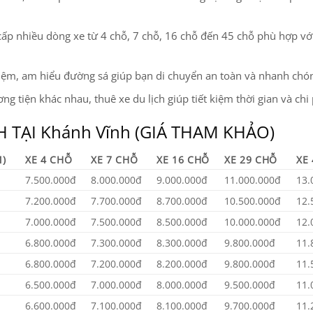
 cấp nhiều dòng xe từ 4 chỗ, 7 chỗ, 16 chỗ đến 45 chỗ phù hợp v
ghiệm, am hiểu đường sá giúp bạn di chuyển an toàn và nhanh chó
ng tiện khác nhau, thuê xe du lịch giúp tiết kiệm thời gian và chi 
 TẠI Khánh Vĩnh (GIÁ THAM KHẢO)
)
XE 4 CHỖ
XE 7 CHỖ
XE 16 CHỖ
XE 29 CHỖ
XE
7.500.000đ
8.000.000đ
9.000.000đ
11.000.000đ
13.
7.200.000đ
7.700.000đ
8.700.000đ
10.500.000đ
12.
7.000.000đ
7.500.000đ
8.500.000đ
10.000.000đ
12.
6.800.000đ
7.300.000đ
8.300.000đ
9.800.000đ
11.
6.800.000đ
7.200.000đ
8.200.000đ
9.800.000đ
11.
6.500.000đ
7.000.000đ
8.000.000đ
9.500.000đ
11.
6.600.000đ
7.100.000đ
8.100.000đ
9.700.000đ
11.