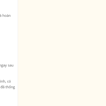
và hoàn
 ngay sau
ình, có
i đã thống