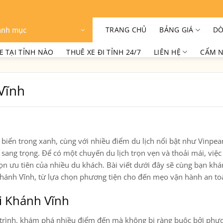
TRANG CHỦ
BẢNG GIÁ
DÒ
anh mục
E TẠI TỈNH NÀO
THUÊ XE ĐI TỈNH 24/7
LIÊN HỆ
CẨM N
Vĩnh
c biển trong xanh, cùng với nhiều điểm du lịch nổi bật như Vinpea
ang trọng. Để có một chuyến du lịch trọn vẹn và thoải mái, việc
họn ưu tiên của nhiều du khách. Bài viết dưới đây sẽ cùng bạn kh
ại Khánh Vĩnh, từ lựa chọn phương tiện cho đến mẹo vận hành an t
ại Khánh Vĩnh
ch trình, khám phá nhiều điểm đến mà không bị ràng buộc bởi phư