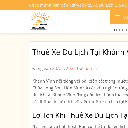
Bỏ
Chào mừng bạn đến với website. Xe Du Lịch Giá Rẻ
qua
nội
D
dung
THUÊ X
Thuê Xe Du Lịch Tại Khánh 
Đăng vào
20/05/2025
bởi
admin
Khánh Vĩnh nổi tiếng với bãi biển cát trắng, nướ
Chùa Long Sơn, Hòn Mun và các khu nghỉ dưỡng s
du lịch tại Khánh Vĩnh đang dần trở thành lựa c
các thông tin hữu ích về việc thuê xe du lịch t
Lợi Ích Khi Thuê Xe Du Lịch T
Tiện lợi và linh hoạt
: Bạn có thể tự do lên lị