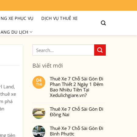
NG XE PHỤC VỤ
DỊCH VỤ THUÊ XE
ANG DU LỊCH
Bài viết mới
Thuê Xe 7 Chỗ Sài Gòn Đi
04
Phan Thiết 2 Ngày 1 Đêm
Th6
rl Land,
Bao Nhiêu Tiền Tại
 thuê xe
Xedulichgiare.vn?
ám phá
Không
có
oàn
Thuê Xe 7 Chỗ Sài Gòn Đi
bình
luận
Đồng Nai
ở
Thuê
Không
Xe
có
7
Thuê Xe 7 Chỗ Sài Gòn Đi
bình
Chỗ
luận
Bình Phước
Sài
ơng tiện
ở