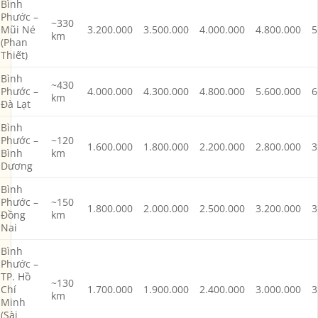
Bình
Phước –
~330
Mũi Né
3.200.000
3.500.000
4.000.000
4.800.000
5
km
(Phan
Thiết)
Bình
~430
Phước –
4.000.000
4.300.000
4.800.000
5.600.000
6
km
Đà Lạt
Bình
Phước –
~120
1.600.000
1.800.000
2.200.000
2.800.000
3
Bình
km
Dương
Bình
Phước –
~150
1.800.000
2.000.000
2.500.000
3.200.000
3
Đồng
km
Nai
Bình
Phước –
TP. Hồ
~130
Chí
1.700.000
1.900.000
2.400.000
3.000.000
3
km
Minh
(Sài