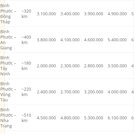
Bình
Phước –
~320
3.100.000
3.400.000
3.900.000
4.900.000
5
Đồng
km
Tháp
Bình
Phước –
~400
3.800.000
4.100.000
4.600.000
5.400.000
6
An
km
Giang
Bình
Phước –
~180
2.000.000
2.300.000
2.800.000
3.500.000
4
Tây
km
Ninh
Bình
Phước –
~220
2.400.000
2.700.000
3.200.000
4.000.000
4
Vũng
km
Tàu
Bình
Phước –
~510
4.500.000
4.800.000
5.300.000
6.100.000
6
Nha
km
Trang