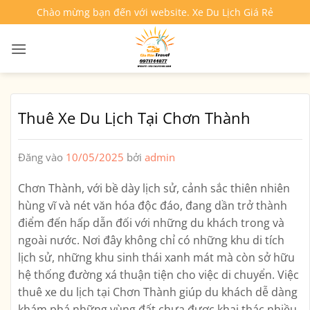
Bỏ
Chào mừng bạn đến với website. Xe Du Lịch Giá Rẻ
qua
nội
dung
Thuê Xe Du Lịch Tại Chơn Thành
Đăng vào
10/05/2025
bởi
admin
Chơn Thành, với bề dày lịch sử, cảnh sắc thiên nhiên
hùng vĩ và nét văn hóa độc đáo, đang dần trở thành
điểm đến hấp dẫn đối với những du khách trong và
ngoài nước. Nơi đây không chỉ có những khu di tích
lịch sử, những khu sinh thái xanh mát mà còn sở hữu
hệ thống đường xá thuận tiện cho việc di chuyển. Việc
thuê xe du lịch tại Chơn Thành giúp du khách dễ dàng
khám phá những vùng đất chưa được khai thác nhiều,