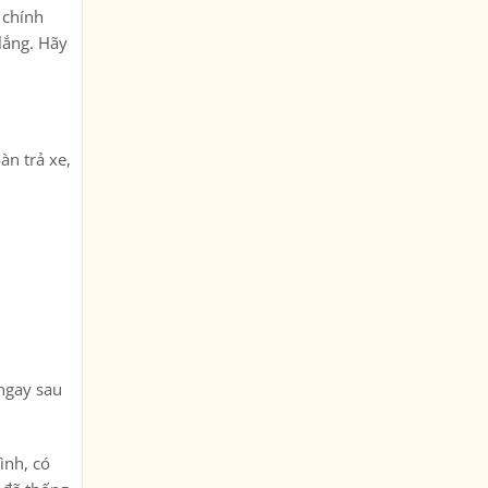
 chính
lắng. Hãy
àn trả xe,
 ngay sau
ình, có