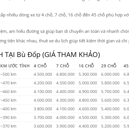
 cấp nhiều dòng xe từ 4 chỗ, 7 chỗ, 16 chỗ đến 45 chỗ phù hợp v
ghiệm, am hiểu đường sá giúp bạn di chuyển an toàn và nhanh chó
ng tiện khác nhau, thuê xe du lịch giúp tiết kiệm thời gian và chi 
H TẠI Bù Đốp (GIÁ THAM KHẢO)
KM ƯỚC TÍNH
4 CHỖ
7 CHỖ
16 CHỖ
29 CHỖ
45
~500 km
4.500.000
4.800.000
5.300.000
6.000.000
6.
~470 km
4.200.000
4.500.000
5.000.000
5.800.000
6.
~460 km
4.100.000
4.400.000
4.900.000
5.700.000
6.
~450 km
4.000.000
4.300.000
4.800.000
5.600.000
6.
~400 km
3.800.000
4.100.000
4.600.000
5.400.000
6.
~390 km
3.700.000
4.000.000
4.500.000
5.300.000
6.
~370 km
3.600.000
3.900.000
4.400.000
5.200.000
5.