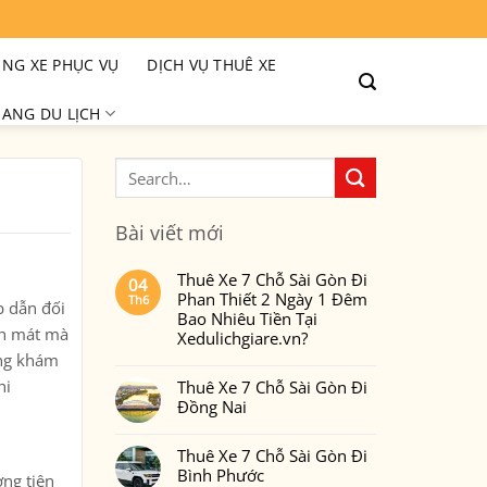
NG XE PHỤC VỤ
DỊCH VỤ THUÊ XE
ANG DU LỊCH
Bài viết mới
Thuê Xe 7 Chỗ Sài Gòn Đi
04
Phan Thiết 2 Ngày 1 Đêm
Th6
p dẫn đối
Bao Nhiêu Tiền Tại
nh mát mà
Xedulichgiare.vn?
àng khám
Không
có
hi
Thuê Xe 7 Chỗ Sài Gòn Đi
bình
luận
Đồng Nai
ở
Thuê
Không
Xe
có
7
Thuê Xe 7 Chỗ Sài Gòn Đi
bình
Chỗ
luận
Bình Phước
Sài
ơng tiện
ở