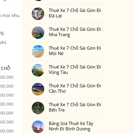
Gòn
Thuê
Không
Đi
Xe
có
Phan
7
Thuê Xe 7 Chỗ Sài Gòn Đi
bình
Thiết
Chỗ
luận
ới mọi nhu
Đà Lạt
2
Sài
ở
Ngày
Gòn
Thuê
Không
1
Đi
Xe
có
Đêm
Đồng
7
Thuê Xe 7 Chỗ Sài Gòn Đi
bình
Bao
Nai
Chỗ
ng.
luận
Nhiêu
Nha Trang
Sài
ở
Tiền
Gòn
Thuê
Tại
Không
phí.
Đi
Xe
Xedulichgiare.vn?
có
Bình
7
Thuê Xe 7 Chỗ Sài Gòn Đi
bình
Phước
Chỗ
luận
Mũi Né
Sài
ở
Gòn
Thuê
Không
Đi
Xe
có
Đà
7
Thuê Xe 7 Chỗ Sài Gòn Đi
bình
 CHỖ
Lạt
Chỗ
luận
Vũng Tàu
Sài
ở
Gòn
800.000
Thuê
Không
Đi
Xe
có
Nha
7
Thuê Xe 7 Chỗ Sài Gòn Đi
bình
500.000
Trang
Chỗ
luận
Cần Thơ
Sài
ở
400.000
Gòn
Thuê
Không
Đi
Xe
có
Mũi
7
300.000
Thuê Xe 7 Chỗ Sài Gòn Đi
bình
Né
Chỗ
luận
Bến Tre
Sài
ở
000.000
Gòn
Thuê
Không
Đi
Xe
có
Vũng
000.000
7
Bảng Giá Thuê Xe Tây
bình
Tàu
Chỗ
luận
Ninh Đi Bình Dương
Sài
ở
900.000
Gòn
Thuê