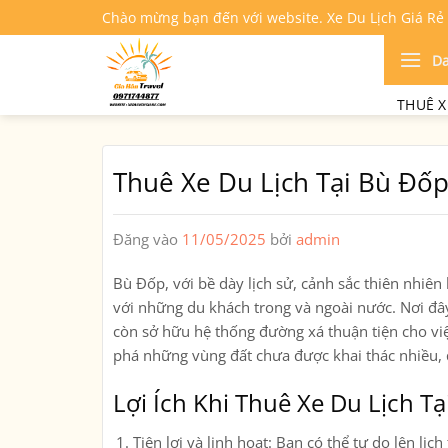
Bỏ
Chào mừng bạn đến với website. Xe Du Lịch Giá Rẻ
qua
nội
D
dung
THUÊ X
Thuê Xe Du Lịch Tại Bù Đố
Đăng vào
11/05/2025
bởi
admin
Bù Đốp, với bề dày lịch sử, cảnh sắc thiên nhiê
với những du khách trong và ngoài nước. Nơi đây
còn sở hữu hệ thống đường xá thuận tiện cho việ
phá những vùng đất chưa được khai thác nhiều, đồ
Lợi Ích Khi Thuê Xe Du Lịch T
Tiện lợi và linh hoạt
: Bạn có thể tự do lên lị