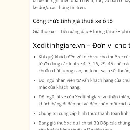
tài xế ăn nghỉ theo đoàn hay tự túc, và bạn có lấ
kê được các thông tin trên.
Công thức tính giá thuê xe ô tô
Giá thuê xe = Tiền xăng dầu + lương tài xế + phí 
Xeditinhgiare.vn – Đơn vị cho 
Khi quý khách đến với dịch vụ cho thuê xe củ
từ đa dạng các loại xe
4, 7, 16, 29, 45 chỗ, c
chuẩn chất lượng cao, an toàn, sạch sẽ, thoá
Đội ngũ nhân viên tư vấn khách hàng của chúng
mắc của khách hàng.
Đội ngũ lái xe của Xeditinhgiare.vn thân thi
khách hàng đi đến nơi về đến chốn một cách 
Chúng tôi cung cấp hình thức thanh toán linh
Bảng giá thuê xe du lịch tại Bù Đốp của chúng 
cho khách hàng thuê xe lần tiếp theo