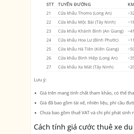
STT
TUYẾN ĐƯỜNG
KM
21
Cửa khẩu Thomo (Long An)
~3
22
Cửa khẩu Mộc Bài (Tây Ninh)
~1
23
Cửa khẩu Khánh Bình (An Giang)
~4
24
Cửa khẩu Hoa Lư (Bình Phước)
~1
25
Cửa khẩu Hà Tiên (Kiên Giang)
~5
26
Cửa khẩu Bình Hiệp (Long An)
~3
27
Cửa khẩu Xa Mát (Tây Ninh)
~2
Lưu ý:
Giá trên mang tính chất tham khảo, có thể tha
Giá đã bao gồm tài xế, nhiên liệu, phí cầu đư
Chưa bao gồm thuế VAT và chi phí phát sinh ng
Cách tính giá cước thuê xe du 