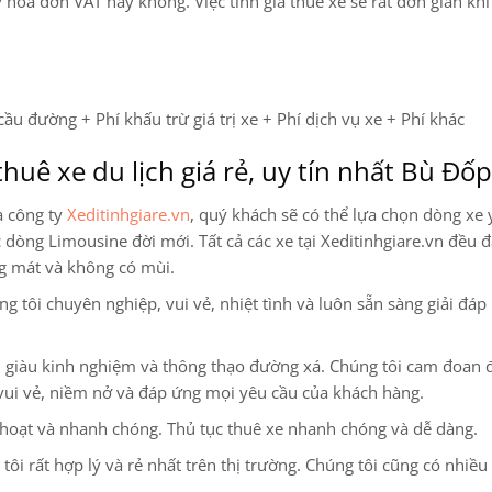
y hoá đơn VAT hay không. Việc tính giá thuê xe sẽ rất đơn giản kh
cầu đường + Phí khấu trừ giá trị xe + Phí dịch vụ xe + Phí khác
thuê xe du lịch giá rẻ, uy tín nhất Bù Đốp
a công ty
Xeditinhgiare.vn
, quý khách sẽ có thể lựa chọn dòng xe 
ác dòng Limousine
đời mới. Tất cả các xe tại Xeditinhgiare.vn đều đ
ng mát và không có mùi.
 tôi chuyên nghiệp, vui vẻ, nhiệt tình và luôn sẵn sàng giải đáp
ện, giàu kinh nghiệm và thông thạo đường xá. Chúng tôi cam đoan
vui vẻ, niềm nở và đáp ứng mọi yêu cầu của khách hàng.
 hoạt và nhanh chóng. Thủ tục thuê xe nhanh chóng và dễ dàng.
tôi rất hợp lý và rẻ nhất trên thị trường. Chúng tôi cũng có nhiều