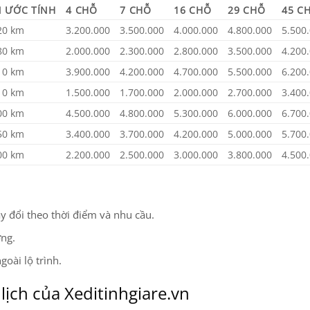
 ƯỚC TÍNH
4 CHỖ
7 CHỖ
16 CHỖ
29 CHỖ
45 C
20 km
3.200.000
3.500.000
4.000.000
4.800.000
5.500
80 km
2.000.000
2.300.000
2.800.000
3.500.000
4.200
10 km
3.900.000
4.200.000
4.700.000
5.500.000
6.200
10 km
1.500.000
1.700.000
2.000.000
2.700.000
3.400
00 km
4.500.000
4.800.000
5.300.000
6.000.000
6.700
50 km
3.400.000
3.700.000
4.200.000
5.000.000
5.700
00 km
2.200.000
2.500.000
3.000.000
3.800.000
4.500
y đổi theo thời điểm và nhu cầu.
ờng.
oài lộ trình.
lịch của Xeditinhgiare.vn