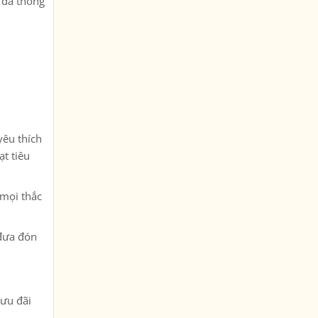
i đã thống
yêu thích
ạt tiêu
 mọi thắc
 đưa đón
 ưu đãi