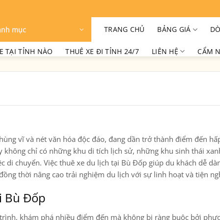
TRANG CHỦ
BẢNG GIÁ
DÒ
anh mục
E TẠI TỈNH NÀO
THUÊ XE ĐI TỈNH 24/7
LIÊN HỆ
CẨM N
p
n hùng vĩ và nét văn hóa độc đáo, đang dần trở thành điểm đến hấ
 không chỉ có những khu di tích lịch sử, những khu sinh thái xa
c di chuyển. Việc thuê xe du lịch tại Bù Đốp giúp du khách dễ d
ng thời nâng cao trải nghiệm du lịch với sự linh hoạt và tiện ng
ại Bù Đốp
ch trình, khám phá nhiều điểm đến mà không bị ràng buộc bởi phư