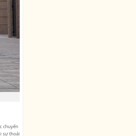
ác chuyến
i sự thoải