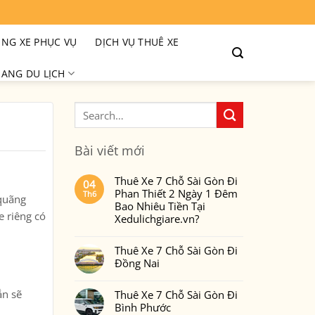
NG XE PHỤC VỤ
DỊCH VỤ THUÊ XE
ANG DU LỊCH
Bài viết mới
Thuê Xe 7 Chỗ Sài Gòn Đi
04
Phan Thiết 2 Ngày 1 Đêm
Th6
 quãng
Bao Nhiêu Tiền Tại
e riêng có
Xedulichgiare.vn?
Không
có
Thuê Xe 7 Chỗ Sài Gòn Đi
bình
luận
Đồng Nai
ở
Thuê
Không
Xe
có
7
ắn sẽ
Thuê Xe 7 Chỗ Sài Gòn Đi
bình
Chỗ
luận
Bình Phước
Sài
ở