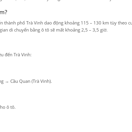
km?
ến thành phố Trà Vinh
dao động khoảng
115 – 130 km
tùy theo c
gian di chuyển bằng ô tô sẽ mất khoảng
2,5 – 3,5 giờ
.
êu đến Trà Vinh:
ng → Cầu Quan (Trà Vinh).
ho ô tô.