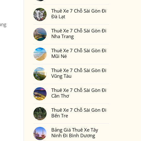
Gòn
Thuê
Không
Đi
Xe
có
Phan
7
Thuê Xe 7 Chỗ Sài Gòn Đi
bình
Thiết
Chỗ
luận
Đà Lạt
2
Sài
ở
Ngày
Gòn
Thuê
Không
1
ung
Đi
Xe
có
Đêm
Đồng
7
Thuê Xe 7 Chỗ Sài Gòn Đi
bình
Bao
Nai
Chỗ
luận
Nhiêu
Nha Trang
Sài
ở
Tiền
Gòn
Thuê
Tại
Không
Đi
Xe
Xedulichgiare.vn?
có
Bình
7
Thuê Xe 7 Chỗ Sài Gòn Đi
bình
Phước
Chỗ
luận
Mũi Né
Sài
ở
Gòn
Thuê
Không
Đi
Xe
có
Đà
7
Thuê Xe 7 Chỗ Sài Gòn Đi
bình
Lạt
Chỗ
luận
Vũng Tàu
Sài
ở
Gòn
Thuê
Không
Đi
Xe
có
Nha
7
Thuê Xe 7 Chỗ Sài Gòn Đi
bình
Trang
Chỗ
luận
Cần Thơ
Sài
ở
Gòn
Thuê
Không
Đi
Xe
có
Mũi
7
Thuê Xe 7 Chỗ Sài Gòn Đi
bình
Né
Chỗ
luận
Bến Tre
Sài
ở
Gòn
Thuê
Không
Đi
Xe
có
Vũng
7
Bảng Giá Thuê Xe Tây
bình
Tàu
Chỗ
luận
Ninh Đi Bình Dương
Sài
ở
Gòn
Thuê