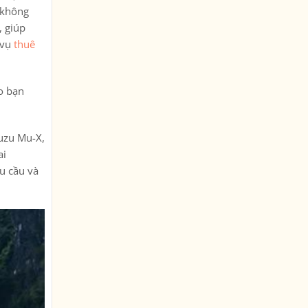
, không
, giúp
 vụ
thuê
ho bạn
suzu Mu-X,
ai
hu cầu và