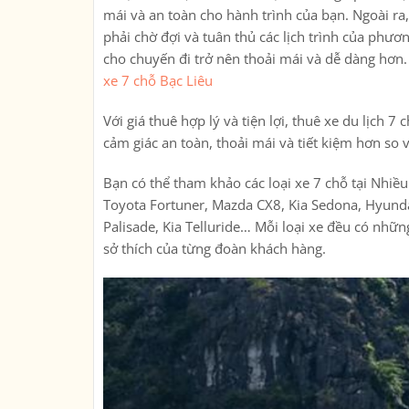
mái và an toàn cho hành trình của bạn. Ngoài ra,
phải chờ đợi và tuân thủ các lịch trình của phươn
cho chuyến đi trở nên thoải mái và dễ dàng hơn
xe 7 chỗ Bạc Liêu
Với giá thuê hợp lý và tiện lợi, thuê xe du lịch
cảm giác an toàn, thoải mái và tiết kiệm hơn so 
Bạn có thể tham khảo các loại xe 7 chỗ tại Nhiề
Toyota Fortuner, Mazda CX8, Kia Sedona, Hyunda
Palisade, Kia Telluride… Mỗi loại xe đều có nhữ
sở thích của từng đoàn khách hàng.