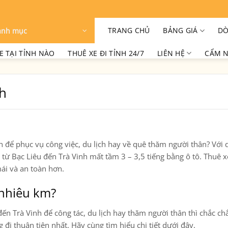
TRANG CHỦ
BẢNG GIÁ
DÒ
anh mục
E TẠI TỈNH NÀO
THUÊ XE ĐI TỈNH 24/7
LIÊN HỆ
CẨM N
nh
h
để phục vụ công việc, du lịch hay về quê thăm người thân? Với
ển từ Bạc Liêu đến Trà Vinh mất tầm
3 – 3,5 tiếng
bằng ô tô. Thuê x
ái và an toàn hơn.
 nhiêu km?
đến Trà Vinh
để công tác, du lịch hay thăm người thân thì chắc ch
 thuận tiện nhất. Hãy cùng tìm hiểu chi tiết dưới đây.