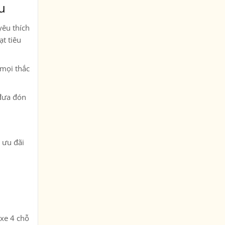
êu
yêu thích
ạt tiêu
 mọi thắc
 đưa đón
u ưu đãi
 xe 4 chỗ