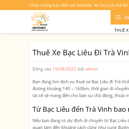
Bỏ
Chào mừng bạn đến với website. Xe Du Lịch Giá Rẻ
qua
nội
D
dung
THUÊ X
Thuê Xe Bạc Liêu Đi Trà Vi
Đăng vào
19/08/2025
bởi
admin
Bạn đang tìm dịch vụ
thuê xe Bạc Liêu đi Trà Vin
đường khoảng
140 – 160km
, thời gian di chuy
tài xế sẽ mang đến cho bạn sự chủ động, thoải m
Từ Bạc Liêu đến Trà Vinh bao
Nếu bạn đang có dự định di chuyển từ
Bạc Liêu 
quan tâm đến khoảng cách cũng như cung đường đi