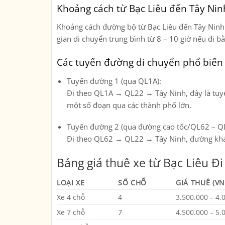
Khoảng cách từ Bạc Liêu đến Tây Nin
Khoảng cách đường bộ từ
Bạc Liêu
đến
Tây Ninh
gian di chuyển trung bình từ
8 – 10 giờ
nếu đi bằ
Các tuyến đường di chuyển phổ biến
Tuyến đường 1 (qua QL1A):
Đi theo
QL1A → QL22 → Tây Ninh
, đây là tu
một số đoạn qua các thành phố lớn.
Tuyến đường 2 (qua đường cao tốc/QL62 – Q
Đi theo
QL62 → QL22 → Tây Ninh
, đường khá
Bảng giá thuê xe từ Bạc Liêu Đi
LOẠI XE
SỐ CHỖ
GIÁ THUÊ (VN
Xe 4 chỗ
4
3.500.000 – 4.
Xe 7 chỗ
7
4.500.000 – 5.