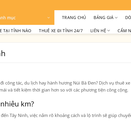
TRANG CHỦ
BẢNG GIÁ
DÒ
anh mục
E TẠI TỈNH NÀO
THUÊ XE ĐI TỈNH 24/7
LIÊN HỆ
CẨM N
nh
đi công tác, du lịch hay hành hương Núi Bà Đen? Dịch vụ thuê xe 
 mái và tiết kiệm thời gian hơn so với các phương tiện công cộng.
 nhiêu km?
đến
Tây Ninh
, việc nắm rõ khoảng cách và lộ trình sẽ giúp chuyế