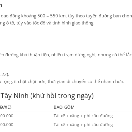
h
dao động khoảng
500 – 550 km
, tùy theo tuyến đường bạn chọn
ng ô tô, tùy vào tốc độ và tình hình giao thông.
yến đường khá thuận tiện, nhiều trạm dừng nghỉ, nhưng có thể tắ
L22):
 rộng, ít chật chội hơn, thời gian di chuyển có thể nhanh hơn.
 Tây Ninh (khứ hồi trong ngày)
Đ/XE)
BAO GỒM
000.000
Tài xế + xăng + phí cầu đường
000.000
Tài xế + xăng + phí cầu đường