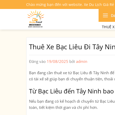
Bỏ
Chào mừng bạn đến với website. Xe Du Lịch Giá Rẻ
qua
nội
D
dung
THUÊ X
Thuê Xe Bạc Liêu Đi Tây Ni
Đăng vào
19/08/2025
bởi
admin
Bạn đang cần thuê xe từ
Bạc Liêu đi Tây Ninh
để 
có tài xế sẽ giúp bạn di chuyển thuận tiện, thoải
Từ Bạc Liêu đến Tây Ninh bao
Nếu bạn đang có kế hoạch di chuyển từ
Bạc Liêu
toàn, tiết kiệm thời gian và chi phí hơn.