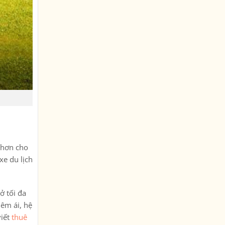
h hơn cho
xe du lịch
ở tối đa
 êm ái, hệ
viết
thuê