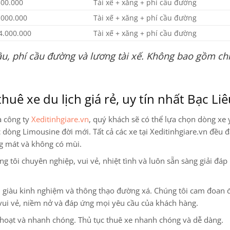
500.000
Tài xế + xăng + phí cầu đường
.000.000
Tài xế + xăng + phí cầu đường
4.000.000
Tài xế + xăng + phí cầu đường
u, phí cầu đường và lương tài xế. Không bao gồm chi
huê xe du lịch giá rẻ, uy tín nhất Bạc Li
a công ty
Xeditinhgiare.vn
, quý khách sẽ có thể lựa chọn dòng xe 
ác dòng Limousine
đời mới. Tất cả các xe tại Xeditinhgiare.vn đều đ
ng mát và không có mùi.
 tôi chuyên nghiệp, vui vẻ, nhiệt tình và luôn sẵn sàng giải đáp
ện, giàu kinh nghiệm và thông thạo đường xá. Chúng tôi cam đoan
vui vẻ, niềm nở và đáp ứng mọi yêu cầu của khách hàng.
 hoạt và nhanh chóng. Thủ tục thuê xe nhanh chóng và dễ dàng.