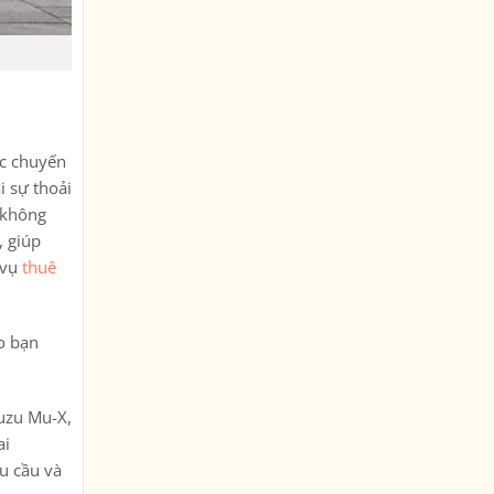
ác chuyến
i sự thoải
, không
, giúp
 vụ
thuê
ho bạn
suzu Mu-X,
ai
hu cầu và