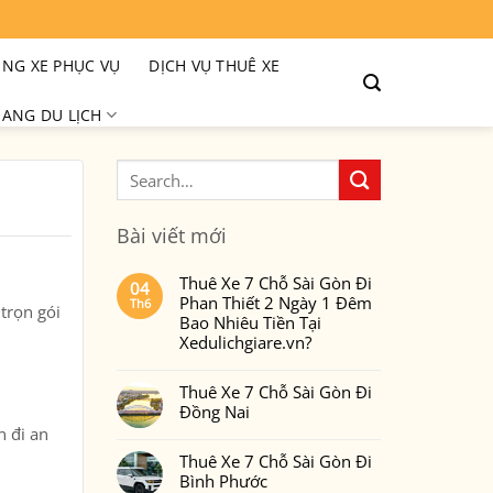
NG XE PHỤC VỤ
DỊCH VỤ THUÊ XE
ANG DU LỊCH
Bài viết mới
Thuê Xe 7 Chỗ Sài Gòn Đi
04
Phan Thiết 2 Ngày 1 Đêm
Th6
trọn gói
Bao Nhiêu Tiền Tại
Xedulichgiare.vn?
Không
có
Thuê Xe 7 Chỗ Sài Gòn Đi
bình
luận
Đồng Nai
ở
Thuê
n đi an
Không
Xe
có
7
Thuê Xe 7 Chỗ Sài Gòn Đi
bình
Chỗ
luận
Bình Phước
Sài
ở