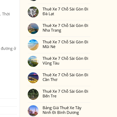
Gòn
Thuê
Không
Đi
Xe
có
Phan
7
Thuê Xe 7 Chỗ Sài Gòn Đi
bình
Thiết
Chỗ
luận
Đà Lạt
2
. Thời
Sài
ở
Ngày
Gòn
Thuê
Không
1
Đi
Xe
có
Đêm
Đồng
7
Thuê Xe 7 Chỗ Sài Gòn Đi
bình
Bao
Nai
Chỗ
luận
Nhiêu
Nha Trang
Sài
ở
Tiền
Gòn
Thuê
Tại
Không
Đi
Xe
Xedulichgiare.vn?
có
Bình
7
Thuê Xe 7 Chỗ Sài Gòn Đi
bình
Phước
Chỗ
luận
Mũi Né
Sài
c đường ở
ở
Gòn
Thuê
Không
Đi
Xe
có
Đà
7
Thuê Xe 7 Chỗ Sài Gòn Đi
bình
Lạt
Chỗ
luận
Vũng Tàu
Sài
ở
Gòn
Thuê
Không
Đi
Xe
có
Nha
7
Thuê Xe 7 Chỗ Sài Gòn Đi
bình
Trang
Chỗ
luận
Cần Thơ
Sài
ở
Gòn
Thuê
Không
Đi
Xe
có
Mũi
7
Thuê Xe 7 Chỗ Sài Gòn Đi
bình
Né
Chỗ
luận
Bến Tre
Sài
ở
Gòn
Thuê
Không
Đi
Xe
có
Vũng
7
Bảng Giá Thuê Xe Tây
bình
Tàu
Chỗ
luận
Ninh Đi Bình Dương
Sài
ở
Gòn
Thuê