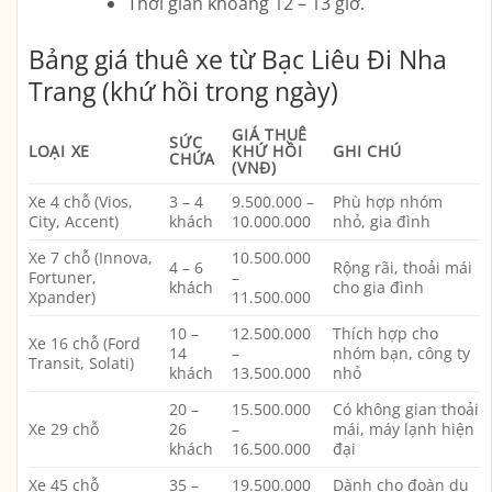
Thời gian khoảng
12 – 13 giờ
.
Bảng giá thuê xe từ Bạc Liêu Đi Nha
Trang (khứ hồi trong ngày)
GIÁ THUÊ
SỨC
LOẠI XE
KHỨ HỒI
GHI CHÚ
CHỨA
(VNĐ)
Xe 4 chỗ (Vios,
3 – 4
9.500.000 –
Phù hợp nhóm
City, Accent)
khách
10.000.000
nhỏ, gia đình
Xe 7 chỗ (Innova,
10.500.000
4 – 6
Rộng rãi, thoải mái
Fortuner,
–
khách
cho gia đình
Xpander)
11.500.000
10 –
12.500.000
Thích hợp cho
Xe 16 chỗ (Ford
14
–
nhóm bạn, công ty
Transit, Solati)
khách
13.500.000
nhỏ
20 –
15.500.000
Có không gian thoải
Xe 29 chỗ
26
–
mái, máy lạnh hiện
khách
16.500.000
đại
Xe 45 chỗ
35 –
19.500.000
Dành cho đoàn du