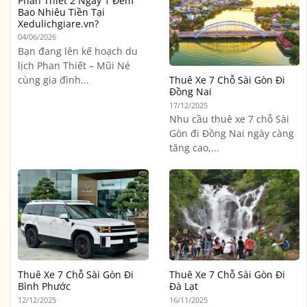
Phan Thiết 2 Ngày 1 Đêm
Bao Nhiêu Tiền Tại
Xedulichgiare.vn?
04/06/2026
Bạn đang lên kế hoạch du
lịch Phan Thiết – Mũi Né
cùng gia đình...
Thuê Xe 7 Chỗ Sài Gòn Đi
Đồng Nai
17/12/2025
Nhu cầu thuê xe 7 chỗ Sài
Gòn đi Đồng Nai ngày càng
tăng cao,...
Thuê Xe 7 Chỗ Sài Gòn Đi
Thuê Xe 7 Chỗ Sài Gòn Đi
Bình Phước
Đà Lạt
12/12/2025
16/11/2025