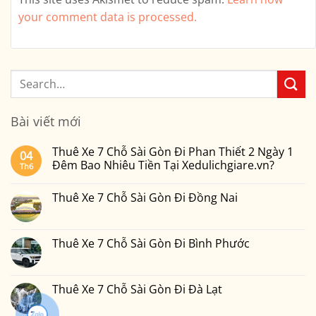
your comment data is processed.
Bài viết mới
Thuê Xe 7 Chỗ Sài Gòn Đi Phan Thiết 2 Ngày 1
04
Đêm Bao Nhiêu Tiền Tại Xedulichgiare.vn?
Th6
Không
có
Thuê Xe 7 Chỗ Sài Gòn Đi Đồng Nai
bình
luận
Không
ở
có
Thuê
bình
Xe
luận
Thuê Xe 7 Chỗ Sài Gòn Đi Bình Phước
7
ở
Chỗ
Thuê
Không
Sài
Xe
có
Gòn
7
bình
Đi
Chỗ
luận
Thuê Xe 7 Chỗ Sài Gòn Đi Đà Lạt
Phan
Sài
ở
Thiết
Gòn
Thuê
Không
2
Đi
Xe
có