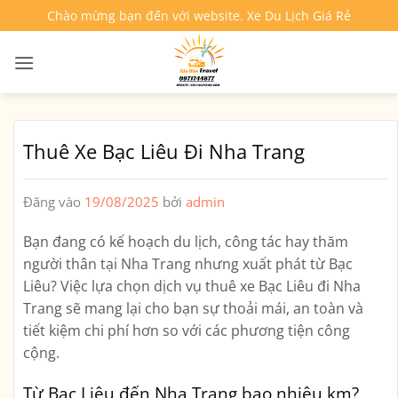
Bỏ
Chào mừng bạn đến với website. Xe Du Lịch Giá Rẻ
qua
nội
dung
Thuê Xe Bạc Liêu Đi Nha Trang
Đăng vào
19/08/2025
bởi
admin
Bạn đang có kế hoạch du lịch, công tác hay thăm
người thân tại Nha Trang nhưng xuất phát từ Bạc
Liêu? Việc lựa chọn dịch vụ
thuê xe Bạc Liêu đi Nha
Trang
sẽ mang lại cho bạn sự thoải mái, an toàn và
tiết kiệm chi phí hơn so với các phương tiện công
cộng.
Từ Bạc Liêu đến Nha Trang bao nhiêu km?