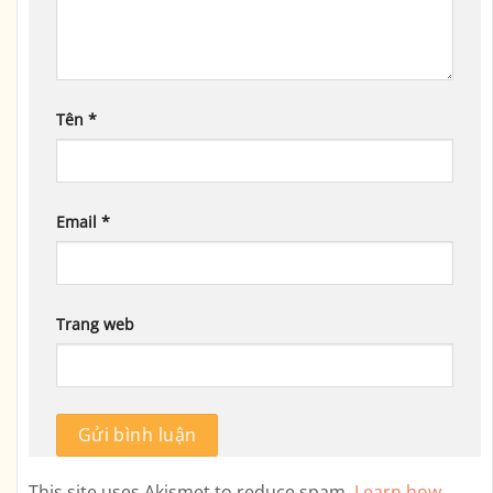
Tên
*
Email
*
Trang web
This site uses Akismet to reduce spam.
Learn how