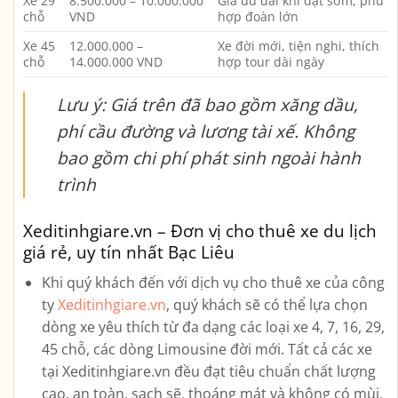
Xe 29
8.500.000 – 10.000.000
Giá ưu đãi khi đặt sớm, phù
chỗ
VND
hợp đoàn lớn
Xe 45
12.000.000 –
Xe đời mới, tiện nghi, thích
chỗ
14.000.000 VND
hợp tour dài ngày
Lưu ý: Giá trên đã bao gồm xăng dầu,
phí cầu đường và lương tài xế. Không
bao gồm chi phí phát sinh ngoài hành
trình
Xeditinhgiare.vn – Đơn vị cho thuê xe du lịch
giá rẻ, uy tín nhất Bạc Liêu
Khi quý khách đến với dịch vụ cho thuê xe của công
ty
Xeditinhgiare.vn
, quý khách sẽ có thể lựa chọn
dòng xe yêu thích từ đa dạng các loại xe
4, 7, 16, 29,
45 chỗ, các dòng Limousine
đời mới. Tất cả các xe
tại Xeditinhgiare.vn đều đạt tiêu chuẩn chất lượng
cao, an toàn, sạch sẽ, thoáng mát và không có mùi.