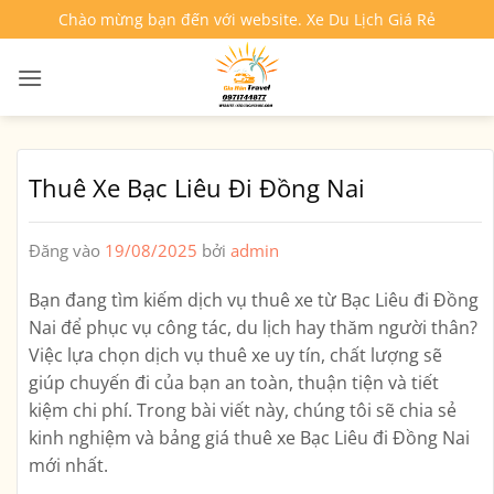
Bỏ
Chào mừng bạn đến với website. Xe Du Lịch Giá Rẻ
qua
nội
dung
Thuê Xe Bạc Liêu Đi Đồng Nai
Đăng vào
19/08/2025
bởi
admin
Bạn đang tìm kiếm dịch vụ
thuê xe từ Bạc Liêu đi Đồng
Nai
để phục vụ công tác, du lịch hay thăm người thân?
Việc lựa chọn dịch vụ thuê xe uy tín, chất lượng sẽ
giúp chuyến đi của bạn an toàn, thuận tiện và tiết
kiệm chi phí. Trong bài viết này, chúng tôi sẽ chia sẻ
kinh nghiệm và bảng giá thuê xe Bạc Liêu đi Đồng Nai
mới nhất.