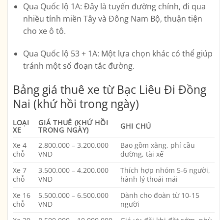
Qua Quốc lộ 1A
: Đây là tuyến đường chính, đi qua
nhiều tỉnh miền Tây và Đông Nam Bộ, thuận tiện
cho xe ô tô.
Qua Quốc lộ 53 + 1A
: Một lựa chọn khác có thể giúp
tránh một số đoạn tắc đường.
Bảng giá thuê xe từ Bạc Liêu Đi Đồng
Nai (khứ hồi trong ngày)
LOẠI
GIÁ THUÊ (KHỨ HỒI
GHI CHÚ
XE
TRONG NGÀY)
Xe 4
2.800.000 – 3.200.000
Bao gồm xăng, phí cầu
chỗ
VND
đường, tài xế
Xe 7
3.500.000 – 4.200.000
Thích hợp nhóm 5-6 người,
chỗ
VND
hành lý thoải mái
Xe 16
5.500.000 – 6.500.000
Dành cho đoàn từ 10-15
chỗ
VND
người