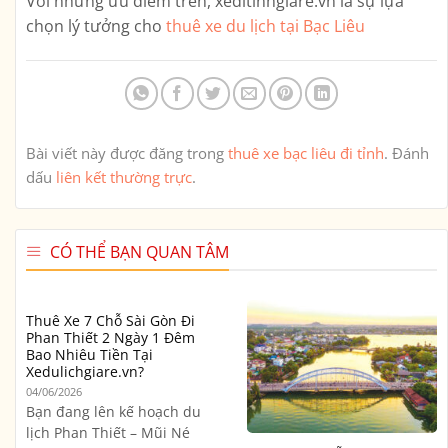
Với những ưu điểm trên,
xeditinhgiare.vn
là sự lựa
chọn lý tưởng cho
thuê xe du lịch tại Bạc Liêu
Bài viết này được đăng trong
thuê xe bạc liêu đi tỉnh
. Đánh
dấu
liên kết thường trực
.
CÓ THỂ BẠN QUAN TÂM
Thuê Xe 7 Chỗ Sài Gòn Đi
Phan Thiết 2 Ngày 1 Đêm
Bao Nhiêu Tiền Tại
Xedulichgiare.vn?
04/06/2026
Bạn đang lên kế hoạch du
lịch Phan Thiết – Mũi Né