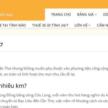
TRANG CHỦ
BẢNG GIÁ
DÒ
anh mục
E TẠI TỈNH NÀO
THUÊ XE ĐI TỈNH 24/7
LIÊN HỆ
CẨM N
ơ
Cần Thơ
nhưng không muốn phụ thuộc vào phương tiện công cộng
ợi, an toàn và linh hoạt cho mọi nhu cầu đi lại.
 nhiêu km?
ở vùng Đồng bằng sông Cửu Long, mỗi năm thu hút hàng nghìn du 
 chuyển từ Bạc Liêu đến Cần Thơ, việc nắm rõ khoảng cách và cá
n toàn hơn.