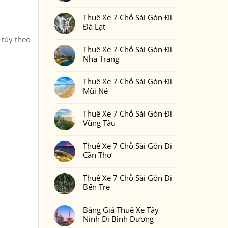
Gòn
Thuê
Không
Đi
Xe
có
Phan
7
Thuê Xe 7 Chỗ Sài Gòn Đi
bình
Thiết
Chỗ
luận
Đà Lạt
2
Sài
ở
Ngày
Gòn
Thuê
Không
1
, tùy theo
Đi
Xe
có
Đêm
Đồng
7
Thuê Xe 7 Chỗ Sài Gòn Đi
bình
Bao
Nai
Chỗ
luận
Nhiêu
Nha Trang
Sài
ở
Tiền
Gòn
Thuê
Tại
Không
Đi
Xe
Xedulichgiare.vn?
có
Bình
7
Thuê Xe 7 Chỗ Sài Gòn Đi
bình
Phước
Chỗ
luận
Mũi Né
Sài
ở
Gòn
Thuê
Không
Đi
Xe
có
Đà
7
Thuê Xe 7 Chỗ Sài Gòn Đi
bình
Lạt
Chỗ
luận
Vũng Tàu
Sài
ở
Gòn
Thuê
Không
Đi
Xe
có
Nha
7
Thuê Xe 7 Chỗ Sài Gòn Đi
bình
Trang
Chỗ
luận
Cần Thơ
Sài
ở
Gòn
Thuê
Không
Đi
Xe
có
Mũi
7
Thuê Xe 7 Chỗ Sài Gòn Đi
bình
Né
Chỗ
luận
Bến Tre
Sài
ở
Gòn
Thuê
Không
Đi
Xe
có
Vũng
7
Bảng Giá Thuê Xe Tây
bình
Tàu
Chỗ
luận
Ninh Đi Bình Dương
Sài
ở
Gòn
Thuê