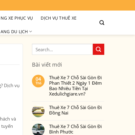
NG XE PHỤC VỤ
DỊCH VỤ THUÊ XE
ANG DU LỊCH
Bài viết mới
Thuê Xe 7 Chỗ Sài Gòn Đi
04
Phan Thiết 2 Ngày 1 Đêm
Th6
? Dịch vụ
Bao Nhiêu Tiền Tại
Xedulichgiare.vn?
Không
có
Thuê Xe 7 Chỗ Sài Gòn Đi
bình
luận
Đồng Nai
ở
Thuê
khách và
Không
Xe
có
7
c tuyến
Thuê Xe 7 Chỗ Sài Gòn Đi
bình
Chỗ
luận
Bình Phước
Sài
ở