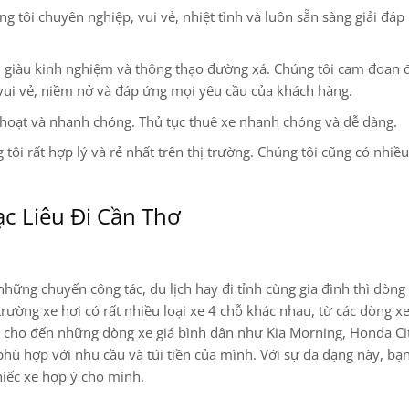
 tôi chuyên nghiệp, vui vẻ, nhiệt tình và luôn sẵn sàng giải đáp
ện, giàu kinh nghiệm và thông thạo đường xá. Chúng tôi cam đoan
vui vẻ, niềm nở và đáp ứng mọi yêu cầu của khách hàng.
 hoạt và nhanh chóng. Thủ tục thuê xe nhanh chóng và dễ dàng.
 tôi rất hợp lý và rẻ nhất trên thị trường. Chúng tôi cũng có nhiề
ạc Liêu Đi Cần Thơ
hững chuyến công tác, du lịch hay đi tỉnh cùng gia đình thì dòng
trường xe hơi có rất nhiều loại xe 4 chỗ khác nhau, từ các dòng x
y cho đến những dòng xe giá bình dân như Kia Morning, Honda Ci
hù hợp với nhu cầu và túi tiền của mình. Với sự đa dạng này, bạn
hiếc xe hợp ý cho mình.