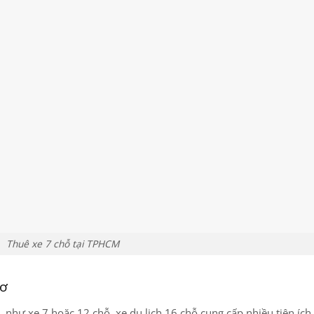
Thuê xe 7 chỗ tại TPHCM
hơ
n, như xe 7 hoặc 12 chỗ, xe du lịch 16 chỗ cung cấp nhiều tiện íc