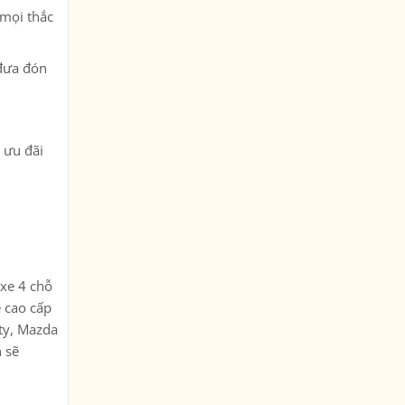
 mọi thắc
 đưa đón
u ưu đãi
 xe 4 chỗ
e cao cấp
ty, Mazda
 sẽ