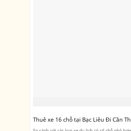
Thuê xe 16 chỗ tại Bạc Liêu Đi Cần T
So sánh với các loại xe du lịch có số chỗ nhỏ hơ