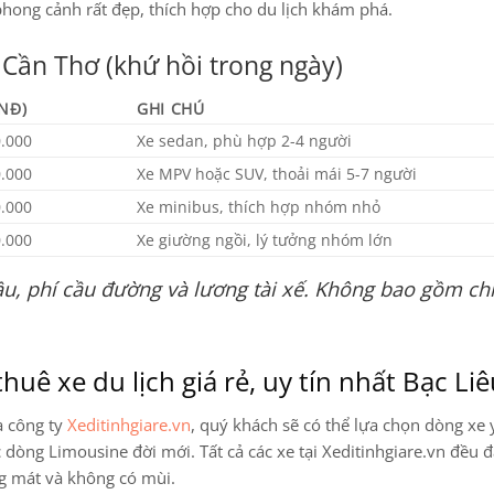
hong cảnh rất đẹp, thích hợp cho du lịch khám phá.
 Cần Thơ (khứ hồi trong ngày)
VNĐ)
GHI CHÚ
0.000
Xe sedan, phù hợp 2-4 người
0.000
Xe MPV hoặc SUV, thoải mái 5-7 người
0.000
Xe minibus, thích hợp nhóm nhỏ
0.000
Xe giường ngồi, lý tưởng nhóm lớn
u, phí cầu đường và lương tài xế. Không bao gồm chi
huê xe du lịch giá rẻ, uy tín nhất Bạc Li
a công ty
Xeditinhgiare.vn
, quý khách sẽ có thể lựa chọn dòng xe 
ác dòng Limousine
đời mới. Tất cả các xe tại Xeditinhgiare.vn đều đ
ng mát và không có mùi.