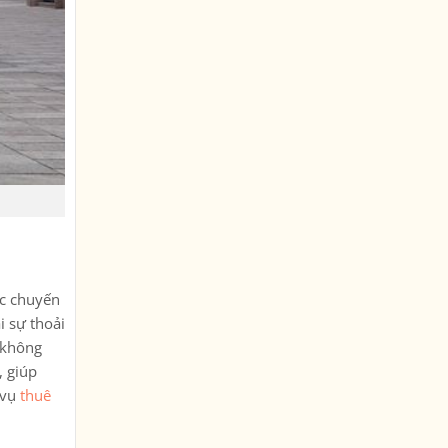
ác chuyến
i sự thoải
, không
, giúp
 vụ
thuê