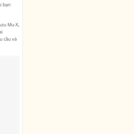
ho bạn
suzu Mu-X,
ai
hu cầu và