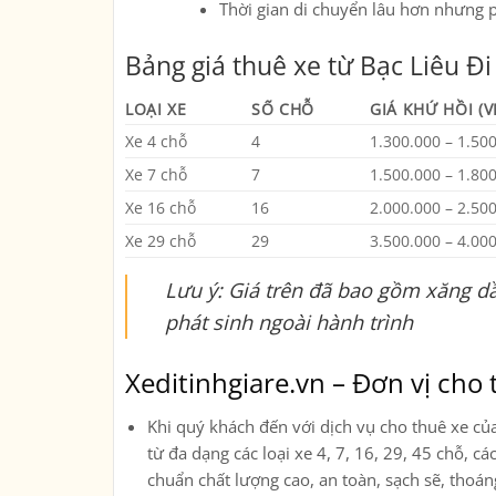
Thời gian di chuyển lâu hơn nhưng p
Bảng giá thuê xe từ Bạc Liêu Đi
LOẠI XE
SỐ CHỖ
GIÁ KHỨ HỒI (
Xe 4 chỗ
4
1.300.000 – 1.50
Xe 7 chỗ
7
1.500.000 – 1.80
Xe 16 chỗ
16
2.000.000 – 2.50
Xe 29 chỗ
29
3.500.000 – 4.00
Lưu ý: Giá trên đã bao gồm xăng dầ
phát sinh ngoài hành trình
Xeditinhgiare.vn – Đơn vị cho t
Khi quý khách đến với dịch vụ cho thuê xe củ
từ đa dạng các loại xe
4, 7, 16, 29, 45 chỗ, c
chuẩn chất lượng cao, an toàn, sạch sẽ, thoá