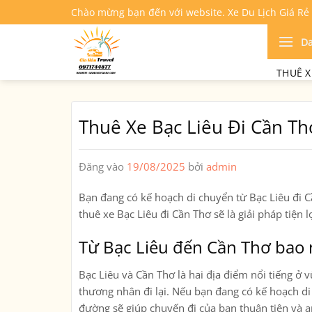
Bỏ
Chào mừng bạn đến với website. Xe Du Lịch Giá Rẻ
qua
nội
D
dung
THUÊ X
Thuê Xe Bạc Liêu Đi Cần Th
Đăng vào
19/08/2025
bởi
admin
Bạn đang có kế hoạch di chuyển từ
Bạc Liêu đi 
thuê xe Bạc Liêu đi Cần Thơ
sẽ là giải pháp tiện l
Từ Bạc Liêu đến Cần Thơ bao
Bạc Liêu và Cần Thơ là hai địa điểm nổi tiếng 
thương nhân đi lại. Nếu bạn đang có kế hoạch di
đường sẽ giúp chuyến đi của bạn thuận tiện và a