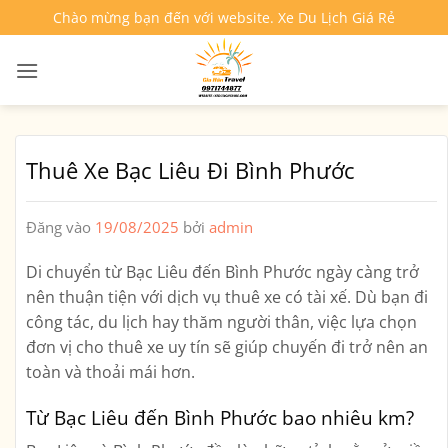
Bỏ
Chào mừng bạn đến với website. Xe Du Lịch Giá Rẻ
qua
nội
dung
Thuê Xe Bạc Liêu Đi Bình Phước
Đăng vào
19/08/2025
bởi
admin
Di chuyển từ
Bạc Liêu
đến
Bình Phước
ngày càng trở
nên thuận tiện với dịch vụ
thuê xe có tài xế
. Dù bạn đi
công tác, du lịch hay thăm người thân, việc lựa chọn
đơn vị cho thuê xe uy tín sẽ giúp chuyến đi trở nên an
toàn và thoải mái hơn.
Từ Bạc Liêu đến Bình Phước bao nhiêu km?