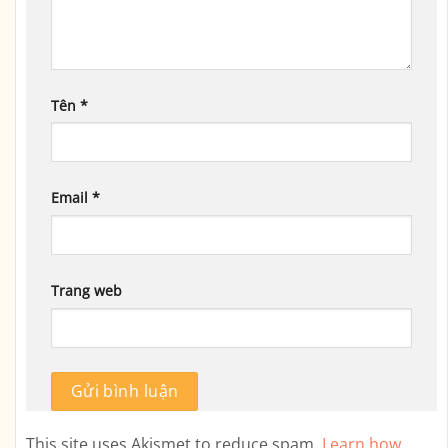
Tên
*
Email
*
Trang web
This site uses Akismet to reduce spam.
Learn how