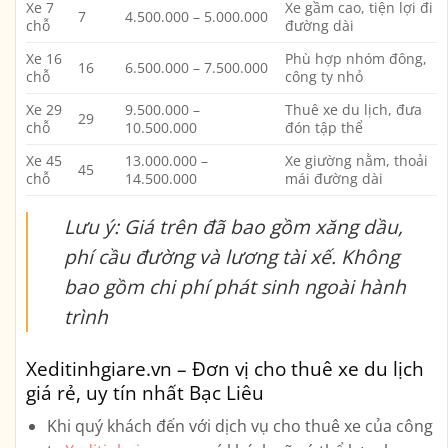
Xe 7
Xe gầm cao, tiện lợi đi
7
4.500.000 – 5.000.000
chỗ
đường dài
Xe 16
Phù hợp nhóm đông,
16
6.500.000 – 7.500.000
chỗ
công ty nhỏ
Xe 29
9.500.000 –
Thuê xe du lịch, đưa
29
chỗ
10.500.000
đón tập thể
Xe 45
13.000.000 –
Xe giường nằm, thoải
45
chỗ
14.500.000
mái đường dài
Lưu ý: Giá trên đã bao gồm xăng dầu,
phí cầu đường và lương tài xế. Không
bao gồm chi phí phát sinh ngoài hành
trình
Xeditinhgiare.vn – Đơn vị cho thuê xe du lịch
giá rẻ, uy tín nhất Bạc Liêu
Khi quý khách đến với dịch vụ cho thuê xe của công