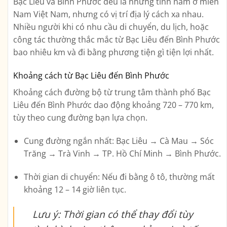
Bạc Liêu và Bình Phước đều là những tỉnh nằm ở miền
Nam Việt Nam, nhưng có vị trí địa lý cách xa nhau.
Nhiều người khi có nhu cầu di chuyển, du lịch, hoặc
công tác thường thắc mắc
từ Bạc Liêu đến Bình Phước
bao nhiêu km và đi bằng phương tiện gì tiện lợi nhất
.
Khoảng cách từ Bạc Liêu đến Bình Phước
Khoảng cách đường bộ từ trung tâm thành phố
Bạc
Liêu đến Bình Phước
dao động khoảng
720 – 770 km
,
tùy theo cung đường bạn lựa chọn.
Cung đường ngắn nhất
: Bạc Liêu → Cà Mau → Sóc
Trăng → Trà Vinh → TP. Hồ Chí Minh → Bình Phước.
Thời gian di chuyển
: Nếu đi bằng ô tô, thường mất
khoảng
12 – 14 giờ
liên tục.
Lưu ý: Thời gian có thể thay đổi tùy