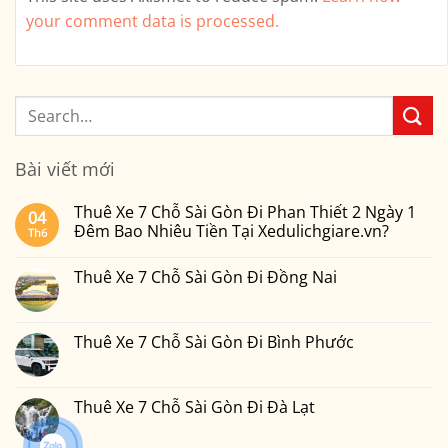
your comment data is processed.
Bài viết mới
Thuê Xe 7 Chỗ Sài Gòn Đi Phan Thiết 2 Ngày 1
04
Đêm Bao Nhiêu Tiền Tại Xedulichgiare.vn?
Th6
Không
có
Thuê Xe 7 Chỗ Sài Gòn Đi Đồng Nai
bình
luận
Không
ở
có
Thuê
bình
Xe
luận
Thuê Xe 7 Chỗ Sài Gòn Đi Bình Phước
7
ở
Chỗ
Thuê
Không
Sài
Xe
có
Gòn
7
bình
Đi
Chỗ
luận
Thuê Xe 7 Chỗ Sài Gòn Đi Đà Lạt
Phan
Sài
ở
Thiết
Gòn
Thuê
Không
2
Đi
Xe
có
Ngày