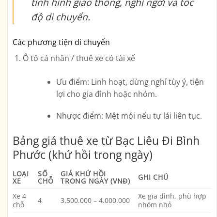
tình hình giao thông, nghỉ ngơi và tốc
độ di chuyển.
Các phương tiện di chuyển
Ô tô cá nhân / thuê xe có tài xế
Ưu điểm: Linh hoạt, dừng nghỉ tùy ý, tiện
lợi cho gia đình hoặc nhóm.
Nhược điểm: Mệt mỏi nếu tự lái liên tục.
Bảng giá thuê xe từ Bạc Liêu Đi Bình
Phước (khứ hồi trong ngày)
LOẠI
SỐ
GIÁ KHỨ HỒI
GHI CHÚ
XE
CHỖ
TRONG NGÀY (VNĐ)
Xe 4
Xe gia đình, phù hợp
4
3.500.000 – 4.000.000
chỗ
nhóm nhỏ